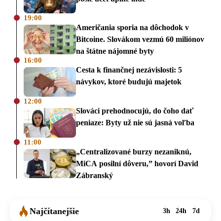
19:00
Američania sporia na dôchodok v
Bitcoine. Slovákom vezmú 60 miliónov
na štátne nájomné byty
16:00
Cesta k finančnej nezávislosti: 5
návykov, ktoré budujú majetok
12:00
Slováci prehodnocujú, do čoho dať
peniaze: Byty už nie sú jasná voľba
11:00
„Centralizované burzy nezaniknú,
MiCA posilní dôveru,” hovorí David
Zábranský
Najčítanejšie
3h
24h
7d