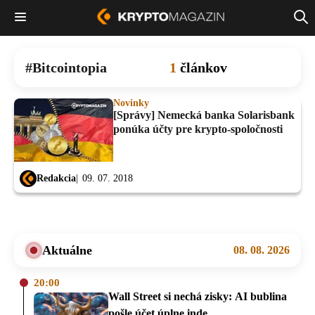
Bitcointopia
1
článkov
Novinky
[Správy] Nemecká banka Solarisbank
ponúka účty pre krypto-spoločnosti
Redakcia
09. 07. 2018
Aktuálne
08. 08. 2026
20:00
Wall Street si nechá zisky: AI bublina
pošle účet úplne inde