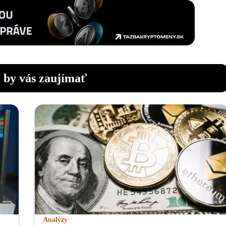
 by vás zaujímať
Analýzy