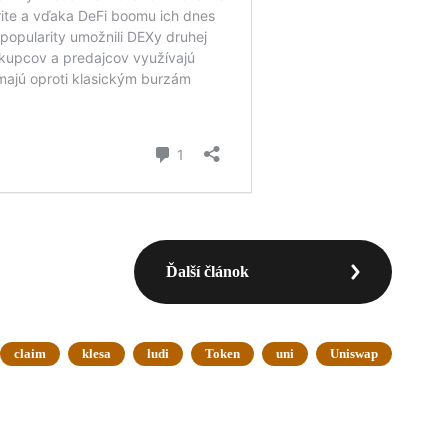
Ďalší článok
claim
klesa
ludi
Token
uni
Uniswap