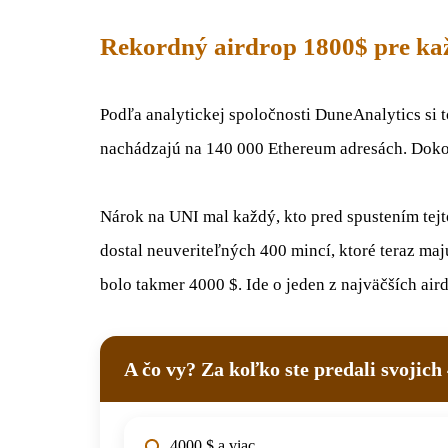
Rekordný airdrop 1800$ pre kaž
Podľa analytickej spoločnosti DuneAnalytics si t
nachádzajú na 140 000 Ethereum adresách. Dokop
Nárok na UNI mal každý, kto pred spustením tejt
dostal neuveriteľných 400 mincí, ktoré teraz ma
bolo takmer 4000 $. Ide o jeden z najväčších aird
A čo vy? Za koľko ste predali svojic
4000 $ a viac