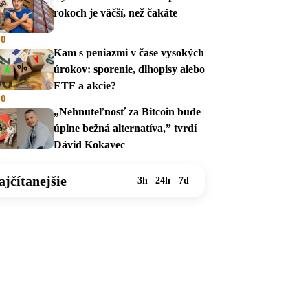
rokoch je väčší, než čakáte
00
Kam s peniazmi v čase vysokých
úrokov: sporenie, dlhopisy alebo
ETF a akcie?
00
„Nehnuteľnosť za Bitcoin bude
úplne bežná alternatíva,” tvrdí
Dávid Kokavec
ajčítanejšie
3h
24h
7d