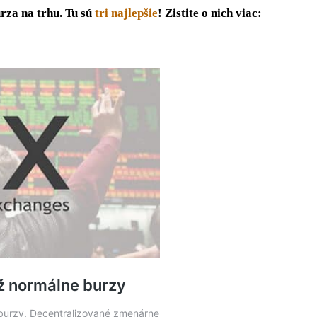
rza na trhu. Tu sú
tri najlepšie
! Zistite o nich viac: