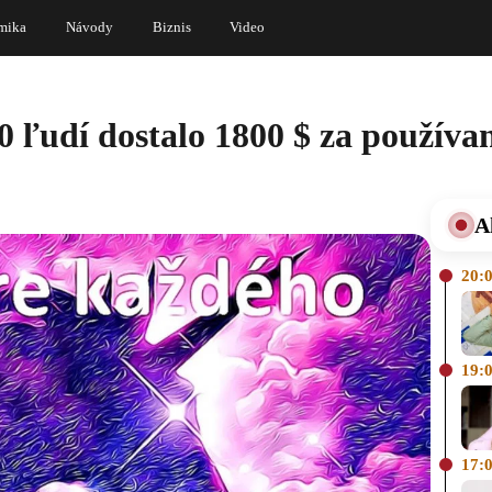
mika
Návody
Biznis
Video
0 ľudí dostalo 1800 $ za použív
A
20:
19:
17: