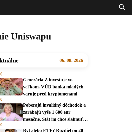
anie Uniswapu
ktuálne
06. 08. 2026
00
Generácia Z investuje vo
veľkom. VÚB banka mladých
varuje pred kryptomenami
00
Poberajú invalidný dôchodok a
zarábajú vyše 1 600 eur
mesačne. Štát im chce siahnuť
00
na dávky
Byt alebo ETF? Rozdiel po 20