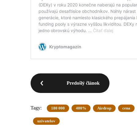
Predošlý článok
Tagy:
180 000
400%
Airdrop
cena
uzivatelov