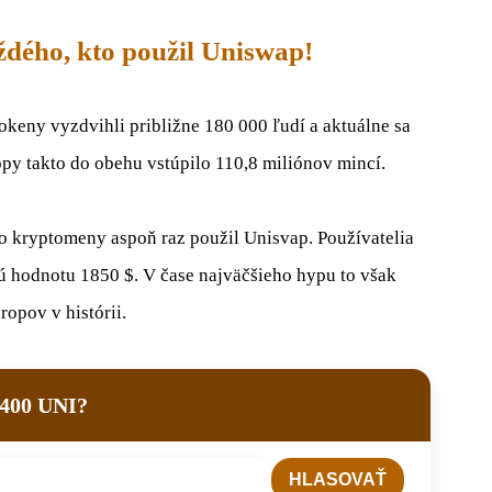
dého, kto použil Uniswap!
okeny vyzdvihli približne 180 000 ľudí a aktuálne sa
y takto do obehu vstúpilo 110,8 miliónov mincí.
o kryptomeny aspoň raz použil Unisvap. Používatelia
jú hodnotu 1850 $. V čase najväčšieho hypu to však
ropov v histórii.
h 400 UNI?