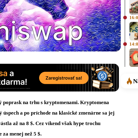
16:
14:
N
ký poprask na trhu s kryptomenami. Kryptomena
 úspech a po príchode na klasické zmenárne sa jej
rástla až na 8 $. Cez víkend však hype trochu
 za menej než 5 $.