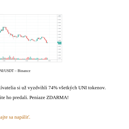
NI/USDT – Binance
ívatelia si už vyzdvihli 74% všetkých UNI tokenov.
žite ho predali. Peniaze ZDARMA!
jte sa napáliť.