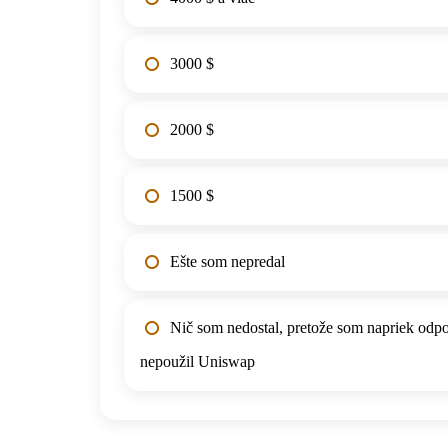
3000 $
2000 $
1500 $
Ešte som nepredal
Nič som nedostal, pretože som napriek od
nepoužil Uniswap