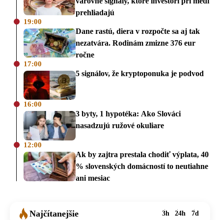
varovné signály, ktoré investori pri medi
prehliadajú
19:00
Dane rastú, diera v rozpočte sa aj tak
nezatvára. Rodinám zmizne 376 eur
ročne
17:00
5 signálov, že kryptoponuka je podvod
16:00
3 byty, 1 hypotéka: Ako Slováci
nasadzujú ružové okuliare
12:00
Ak by zajtra prestala chodiť výplata, 40
% slovenských domácností to neutiahne
ani mesiac
Najčítanejšie
3h
24h
7d