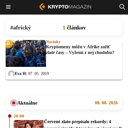
africký
1
článkov
Novinky
Kryptomeny môžu v Afrike zažiť
zlaté časy – Vyženú z nej chudobu?
Eva H
07. 05. 2019
Aktuálne
08. 08. 2026
20:00
Červené zlato prepísalo rekordy: 4