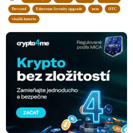
Devcon4
Ethereum Serenity upgrade
nem
OTC
vitalik buterin