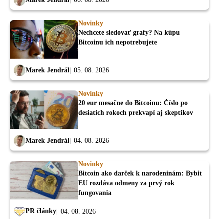
Novinky
Nechcete sledovať grafy? Na kúpu
Bitcoinu ich nepotrebujete
Marek Jendrál
05. 08. 2026
Novinky
20 eur mesačne do Bitcoinu: Číslo po
desiatich rokoch prekvapí aj skeptikov
Marek Jendrál
04. 08. 2026
Novinky
Bitcoin ako darček k narodeninám: Bybit
EU rozdáva odmeny za prvý rok
fungovania
PR články
04. 08. 2026