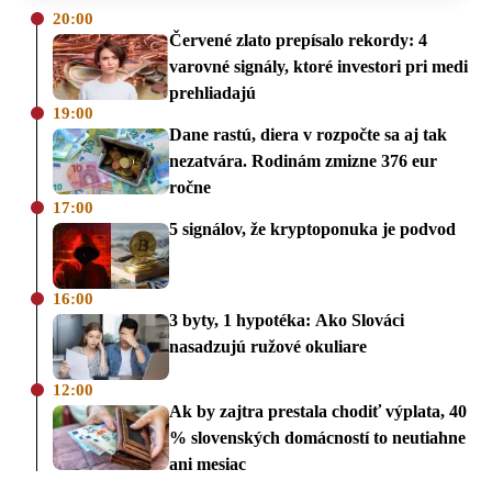
20:00
Červené zlato prepísalo rekordy: 4
varovné signály, ktoré investori pri medi
prehliadajú
19:00
Dane rastú, diera v rozpočte sa aj tak
nezatvára. Rodinám zmizne 376 eur
ročne
17:00
5 signálov, že kryptoponuka je podvod
16:00
3 byty, 1 hypotéka: Ako Slováci
nasadzujú ružové okuliare
12:00
Ak by zajtra prestala chodiť výplata, 40
% slovenských domácností to neutiahne
ani mesiac