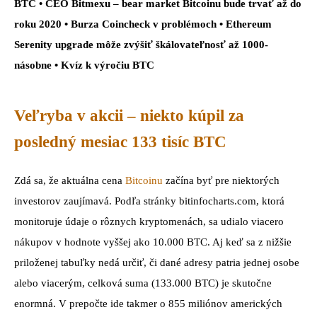
BTC • CEO Bitmexu – bear market Bitcoinu bude trvať až do
roku 2020 • Burza Coincheck v problémoch • Ethereum
Serenity upgrade môže zvýšiť škálovateľnosť až 1000-
násobne • Kvíz k výročiu BTC
Veľryba v akcii – niekto kúpil za
posledný mesiac 133 tisíc BTC
Zdá sa, že aktuálna cena
Bitcoinu
začína byť pre niektorých
investorov zaujímavá. Podľa stránky bitinfocharts.com, ktorá
monitoruje údaje o rôznych kryptomenách, sa udialo viacero
nákupov v hodnote vyššej ako 10.000 BTC. Aj keď sa z nižšie
priloženej tabuľky nedá určiť, či dané adresy patria jednej osobe
alebo viacerým, celková suma (133.000 BTC) je skutočne
enormná. V prepočte ide takmer o 855 miliónov amerických