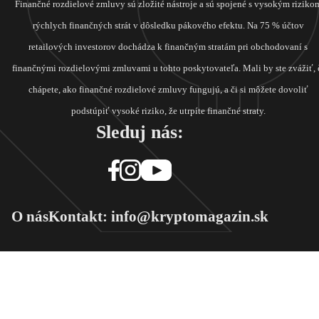
Finančné rozdielové zmluvy sú zložité nástroje a sú spojené s vysokým riziko
rýchlych finančných strát v dôsledku pákového efektu. Na 75 % účtov
retailových investorov dochádza k finančným stratám pri obchodovaní s
finančnými rozdielovými zmluvami u tohto poskytovateľa. Mali by ste zvážiť, 
chápete, ako finančné rozdielové zmluvy fungujú, a či si môžete dovoliť
podstúpiť vysoké riziko, že utrpíte finančné straty.
Sleduj nás:
O nás
Kontakt: info@kryptomagazin.sk