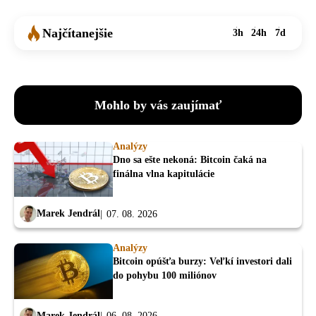
Najčítanejšie
3h
24h
7d
Mohlo by vás zaujímať
Analýzy
Dno sa ešte nekoná: Bitcoin čaká na
finálna vlna kapitulácie
Marek Jendrál
07. 08. 2026
Analýzy
Bitcoin opúšťa burzy: Veľkí investori dali
do pohybu 100 miliónov
Marek Jendrál
06. 08. 2026