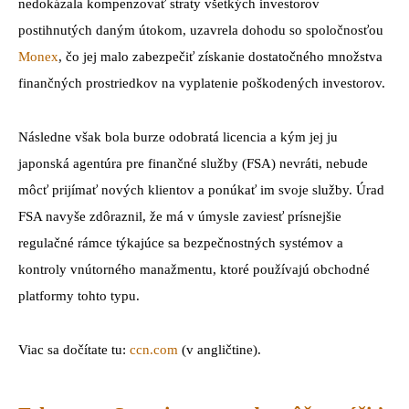
nedokázala kompenzovať straty všetkých investorov
postihnutých daným útokom, uzavrela dohodu so spoločnosťou
Monex
, čo jej malo zabezpečiť získanie dostatočného množstva
finančných prostriedkov na vyplatenie poškodených investorov.
Následne však bola burze odobratá licencia a kým jej ju
japonská agentúra pre finančné služby (FSA) nevráti, nebude
môcť prijímať nových klientov a ponúkať im svoje služby. Úrad
FSA navyše zdôraznil, že má v úmysle zaviesť prísnejšie
regulačné rámce týkajúce sa bezpečnostných systémov a
kontroly vnútorného manažmentu, ktoré používajú obchodné
platformy tohto typu.
Viac sa dočítate tu:
ccn.com
(v angličtine).