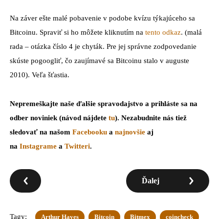
Na záver ešte malé pobavenie v podobe kvízu týkajúceho sa
Bitcoinu. Spraviť si ho môžete kliknutím na
tento odkaz
. (malá
rada – otázka číslo 4 je chyták. Pre jej správne zodpovedanie
skúste pogoogliť, čo zaujímavé sa Bitcoinu stalo v auguste
2010). Veľa šťastia.
Nepremeškajte naše ďalšie spravodajstvo a prihláste sa na
odber noviniek (návod nájdete
tu
). Nezabudnite nás tiež
sledovať na našom
Facebooku
a
najnovšie
aj
na
Instagrame
a
Twitteri
.
Ďalej
Tagy:
Arthur Hayes
Bitcoin
Bitmex
coincheck