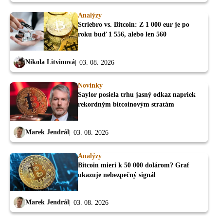
Analýzy
Striebro vs. Bitcoin: Z 1 000 eur je po
roku buď 1 556, alebo len 560
Nikola Litvinová
03. 08. 2026
Novinky
Saylor posiela trhu jasný odkaz napriek
rekordným bitcoinovým stratám
Marek Jendrál
03. 08. 2026
Analýzy
Bitcoin mieri k 50 000 dolárom? Graf
ukazuje nebezpečný signál
Marek Jendrál
03. 08. 2026