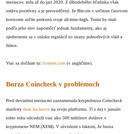
mesiacov, teda až do jari 2020. Z dlhodobého hľadiska však
ostáva pozitívny a je presvedčený, že Bitcoin v určitom časovom
horizonte určite prekoná svoje all-time-high. Tomu by mali
podľa jeho slov napomôcť jednak fundamenty, ako aj
zjednotenie sa v otázke regulácií zo strany jednotlivých vlád a
štátov.
Viac sa dočítate tu:
fxstreet.com
(v angličtine).
Burza Coincheck v problémoch
Pred deviatimi mesiacmi zaznamenala kryptoburza Coincheck
masívny
útok hackerov
na svoju platformu. Tí z nej v januári
tohto roku odcudzili viac ako 500 miliónov dolárov v
kryptomene NEM (XEM). V súvislosti s faktom, že burza