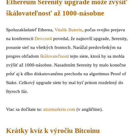
Ethereum Serenity upgrade môže zvýšiť
škálovateľnosť až 1000-násobne
Spoluzakladateľ Etherea,
Vitalik Buterin
, počas svojho prejavu
na konferencii
Devcon4
povedal, že najnovší upgrade, Serenity,
posunie sieť na všetkých frontoch. Narážal predovšetkým na
progres ohľadom
škálovateľnosti
tejto siete, ktorá by sa mohla
zvýšiť až 1000-násobne. Nasadením Serenity by malo konečne
prísť aj k dlho diskutovanému prechodu na algoritmus Proof of
Stake. Celkový upgrade siete by mal byť pritom rozdelený do
štyroch fáz.
Viac sa dočítate tu:
atozmarkets.com
(v angličtine).
Krátky kvíz k výročiu Bitcoinu