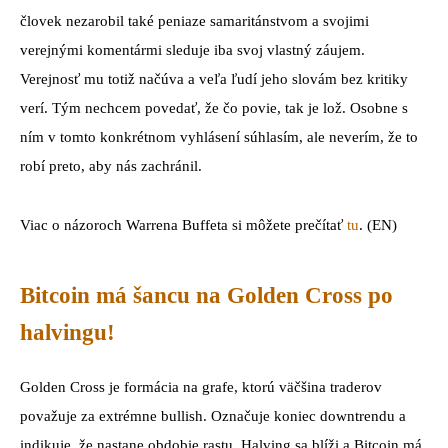
človek nezarobil také peniaze samaritánstvom a svojimi
verejnými komentármi sleduje iba svoj vlastný záujem.
Verejnosť mu totiž načúva a veľa ľudí jeho slovám bez kritiky
verí. Tým nechcem povedať, že čo povie, tak je lož. Osobne s
ním v tomto konkrétnom vyhlásení súhlasím, ale neverím, že to
robí preto, aby nás zachránil.
Viac o názoroch Warrena Buffeta si môžete prečítať
tu
. (EN)
Bitcoin má šancu na Golden Cross po
halvingu!
Golden Cross je formácia na grafe, ktorú väčšina traderov
považuje za extrémne bullish. Označuje koniec downtrendu a
indikuje, že nastane obdobie rastu. Halving sa blíži a Bitcoin má