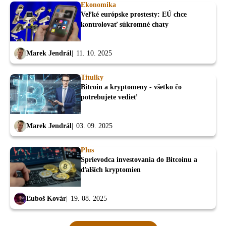
Ekonomika
Veľké európske prostesty: EÚ chce
kontrolovať súkromné chaty
Marek Jendrál
11. 10. 2025
Titulky
Bitcoin a kryptomeny - všetko čo
potrebujete vedieť
Marek Jendrál
03. 09. 2025
Plus
Sprievodca investovania do Bitcoinu a
ďalších kryptomien
Ľuboš Kovár
19. 08. 2025