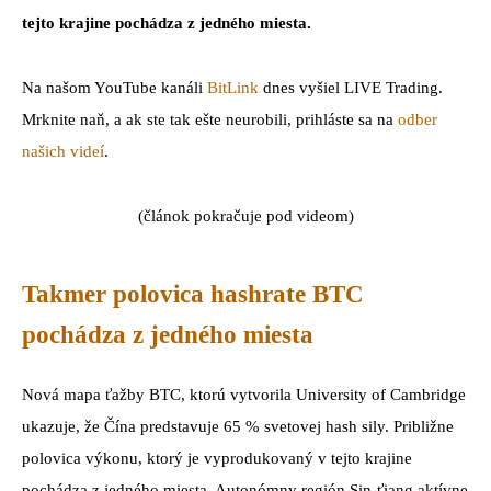
tejto krajine pochádza z jedného miesta.
Na našom YouTube kanáli
BitLink
dnes vyšiel LIVE Trading.
Mrknite naň, a ak ste tak ešte neurobili, prihláste sa na
odber
našich videí
.
(článok pokračuje pod videom)
Takmer polovica hashrate BTC
pochádza z jedného miesta
Nová mapa ťažby BTC, ktorú vytvorila University of Cambridge
ukazuje, že Čína predstavuje 65 % svetovej hash sily. Približne
polovica výkonu, ktorý je vyprodukovaný v tejto krajine
pochádza z jedného miesta. Autonómny región Sin-ťiang aktívne