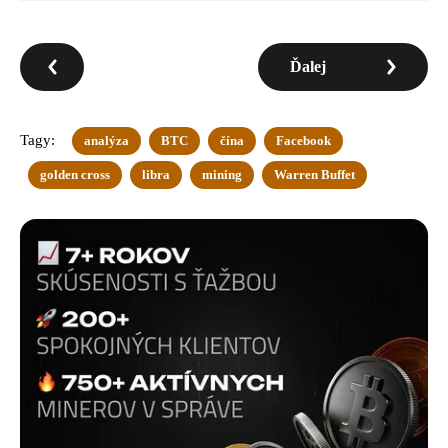
Ďalej
Tagy:
analýza
BTC
čína
Facebook
golden cross
libra
mining
Warren Buffet