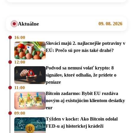
Aktuálne
09. 08. 2026
16:00
Slováci majú 2. najlacnejšie potraviny v
EÚ: Prečo sú pre nás také drahé?
12:00
Podvod sa nemusí volať krypto: 8
signálov, ktoré odhalia, že prídete o
peniaze
11:00
Bitcoin zadarmo: Bybit EU rozdáva
novým aj existujúcim klientom desiatky
eur
09:00
Týžden v kocke: Ako Bitcoin odolal
FED-u aj historickej krádeži