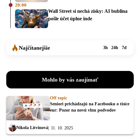
20:00
Wall Street si nechá zisky: AI bublina
pošle účet úplne inde
Najčítanejšie
3h
24h
7d
Mohlo by vás zaujímať
Off topic
Seniori prichádzajú na Facebooku o tisíce
eur: Pozor na novú vlnu podvodov
Nikola Litvinová
11. 10. 2025