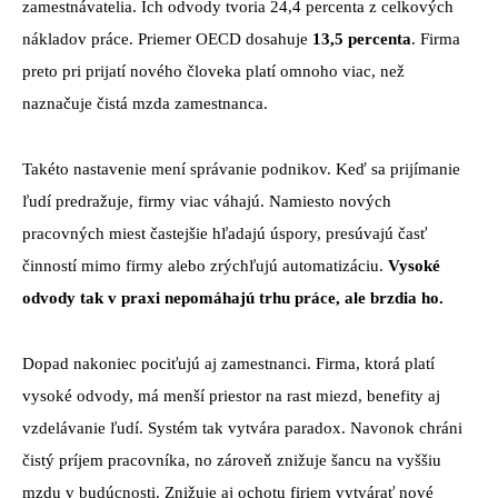
zamestnávatelia. Ich odvody tvoria 24,4 percenta z celkových
nákladov práce. Priemer OECD dosahuje
13,5 percenta
. Firma
preto pri prijatí nového človeka platí omnoho viac, než
naznačuje čistá mzda zamestnanca.
Takéto nastavenie mení správanie podnikov. Keď sa prijímanie
ľudí predražuje, firmy viac váhajú. Namiesto nových
pracovných miest častejšie hľadajú úspory, presúvajú časť
činností mimo firmy alebo zrýchľujú automatizáciu.
Vysoké
odvody tak v praxi nepomáhajú trhu práce, ale brzdia ho.
Dopad nakoniec pociťujú aj zamestnanci. Firma, ktorá platí
vysoké odvody, má menší priestor na rast miezd, benefity aj
vzdelávanie ľudí. Systém tak vytvára paradox. Navonok chráni
čistý príjem pracovníka, no zároveň znižuje šancu na vyššiu
mzdu v budúcnosti. Znižuje aj ochotu firiem vytvárať nové