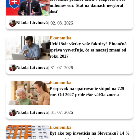
miliónov eur. Štát na daniach nevybral
dosť
Nikola Litvinová
02. 08. 2026
Ekonomika
Uvidí štát všetky vaše faktúry? Finančná
správa vysvetľuje, čo sa naozaj zmení od
roku 2027
Nikola Litvinová
31. 07. 2026
Ekonomika
Príspevok na opatrovanie stúpol na 729
eur. Od 2027 príde ešte väčšia zmena
Nikola Litvinová
31. 07. 2026
Ekonomika
Byt ako top investícia na Slovensku? 14 %