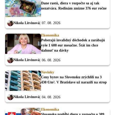
Dane rastú, diera v rozpočte sa aj tak
nezatvára. Rodinám zmizne 376 eur ročne
Nikola Litvinová
07. 08. 2026
Ekonomika
Poberajú invalidný dôchodok a zarábajú
vyše 1 600 eur mesačne. Štát im chce
siahnuť na dávky
Nikola Litvinová
06. 08. 2026
Novinky
Ceny bytov na Slovensku zrýchlili na 3
430 €/m². V Bratislave už narazili na strop
Nikola Litvinová
04. 08. 2026
Ekonomika
Slovensko prehĺbi dieru v rozpočte o 389