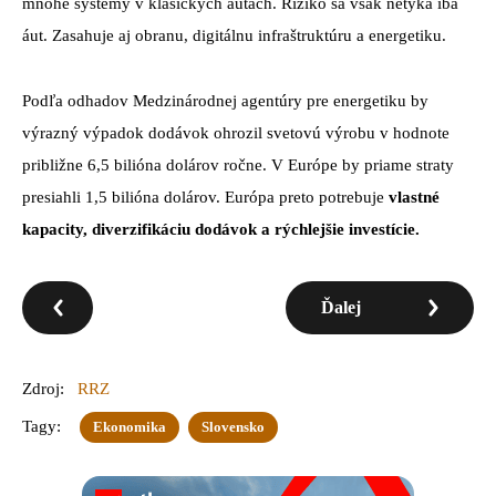
mnohé systémy v klasických autách. Riziko sa však netýka iba
áut. Zasahuje aj obranu, digitálnu infraštruktúru a energetiku.
Podľa odhadov Medzinárodnej agentúry pre energetiku by
výrazný výpadok dodávok ohrozil svetovú výrobu v hodnote
približne 6,5 bilióna dolárov ročne. V Európe by priame straty
presiahli 1,5 bilióna dolárov. Európa preto potrebuje
vlastné
kapacity, diverzifikáciu dodávok a rýchlejšie investície.
Ďalej
Zdroj:
RRZ
Tagy:
Ekonomika
Slovensko