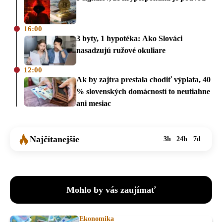
16:00
3 byty, 1 hypotéka: Ako Slováci
nasadzujú ružové okuliare
12:00
Ak by zajtra prestala chodiť výplata, 40
% slovenských domácností to neutiahne
ani mesiac
Najčítanejšie
3h
24h
7d
Mohlo by vás zaujímať
Ekonomika