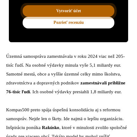
Vytvoriť účet
Pozrieť recenziu
Územná samospráva zamestnávala v roku 2024 viac než 205-
tisíc ľudí. Na osobné výdavky minula vyše 5,1 miliardy eur.
Samotné mestá, obce a vyššie územné celky mimo školstva,
zdravotníctva a dopravných podnikov
zamestnávali približne
76-tisíc ľudí
. Ich osobné výdavky presiahli 1,8 miliardy eur.
Kompas500 preto spája úspešnú konsolidáciu aj s reformou
samospráv. Nejde len o škrty. Ide najmä o lepšiu organizáciu.
Inšpiráciu ponúka
Rakúsko
, ktoré v minulosti zvolilo spoločné
úrady pre viacero obcí. Takýto model by mohol znížiť