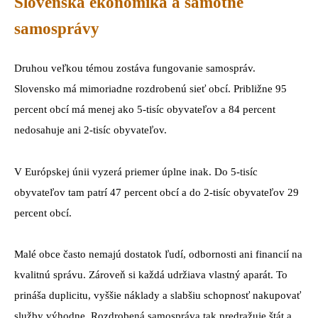
Slovenská ekonomika a samotné
samosprávy
Druhou veľkou témou zostáva fungovanie samospráv.
Slovensko má mimoriadne rozdrobenú sieť obcí. Približne 95
percent obcí má menej ako 5-tisíc obyvateľov a 84 percent
nedosahuje ani 2-tisíc obyvateľov.
V Európskej únii vyzerá priemer úplne inak. Do 5-tisíc
obyvateľov tam patrí 47 percent obcí a do 2-tisíc obyvateľov 29
percent obcí.
Malé obce často nemajú dostatok ľudí, odbornosti ani financií na
kvalitnú správu. Zároveň si každá udržiava vlastný aparát. To
prináša duplicitu, vyššie náklady a slabšiu schopnosť nakupovať
služby výhodne. Rozdrobená samospráva tak predražuje štát a