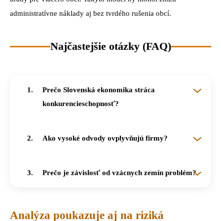
administratívne náklady aj bez tvrdého rušenia obcí.
Najčastejšie otázky (FAQ)
Prečo Slovenská ekonomika stráca
konkurencieschopnosť?
Pre vysoké odvody, drahú správu a rizikové dodávateľské reťazce.
Ako vysoké odvody ovplyvňujú firmy?
Prečo je závislosť od vzácnych zemín problém?
Výpadok dodávok môže ohroziť priemysel, energetiku aj obranu.
Analýza poukazuje aj na riziká