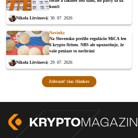
ročne a takmer bez daní, no párty sa už
končí
Nikola Litvinová
30. 07. 2026
Novinky
Na Slovensku prežilo reguláciu MiCA len
6 krypto firiem. NBS ale upozorňuje, že
vaše peniaze to nechráni
Nikola Litvinová
29. 07. 2026
Zobraziť viac článkov