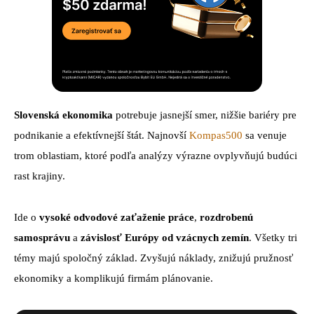
Slovenská ekonomika
potrebuje jasnejší smer, nižšie bariéry pre
podnikanie a efektívnejší štát. Najnovší
Kompas500
sa venuje
trom oblastiam, ktoré podľa analýzy výrazne ovplyvňujú budúci
rast krajiny.
Ide o
vysoké odvodové zaťaženie práce
,
rozdrobenú
samosprávu
a
závislosť Európy od vzácnych zemín
. Všetky tri
témy majú spoločný základ. Zvyšujú náklady, znižujú pružnosť
ekonomiky a komplikujú firmám plánovanie.