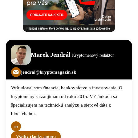
Marek Jendrál
Kryptomenový redaktor
jendral@kryptomagazin.sk
Vyštudoval som financie, bankovníctvo a investovanie. O
kryptomeny sa zaujímam od roku 2015. V článkoch sa
špecializujem na technickú analýzu a sieťové dáta z
blockchainu.
Všetky články autora