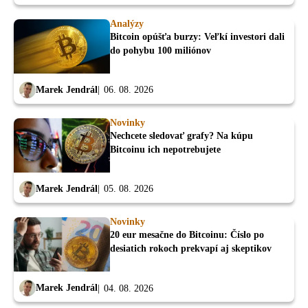
Analýzy
Bitcoin opúšťa burzy: Veľkí investori dali
do pohybu 100 miliónov
Marek Jendrál
06. 08. 2026
Novinky
Nechcete sledovať grafy? Na kúpu
Bitcoinu ich nepotrebujete
Marek Jendrál
05. 08. 2026
Novinky
20 eur mesačne do Bitcoinu: Číslo po
desiatich rokoch prekvapí aj skeptikov
Marek Jendrál
04. 08. 2026