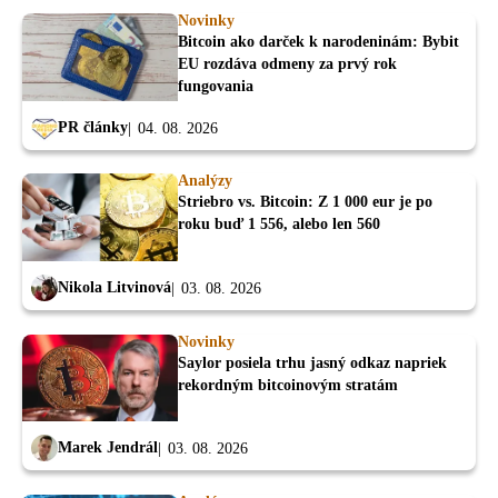
Novinky
Bitcoin ako darček k narodeninám: Bybit
EU rozdáva odmeny za prvý rok
fungovania
PR články
04. 08. 2026
Analýzy
Striebro vs. Bitcoin: Z 1 000 eur je po
roku buď 1 556, alebo len 560
Nikola Litvinová
03. 08. 2026
Novinky
Saylor posiela trhu jasný odkaz napriek
rekordným bitcoinovým stratám
Marek Jendrál
03. 08. 2026