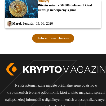
Analýzy
Bitcoin mieri k 50 000 dolárom? Graf
ukazuje nebezpečný signál
Marek Jendrál
03. 08. 2026
Zobraziť viac článkov
Na Kryptomagazine nájdete originálne spravodajstvo o
kryptomenách tvorené odborníkmi, ktorí z tohto magazínu spravili
najlepší zdroj informácií o digitálnych menách a decentralizovanýc