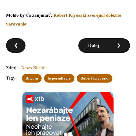
Mohlo by ťa zaujímať:
Robert Kiyosaki zverejnil dôležité
varovanie
Ďalej
Zdroj:
News Bitcoin
Tagy:
Bitcoin
hyperinflacia
Robert Kiyosaki