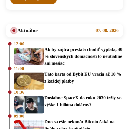
Aktuálne
07. 08. 2026
12:00
Ak by zajtra prestala chodiť výplata, 40
% slovenských domácností to neutiahne
ani mesiac
11:00
Táto karta od Bybit EU vracia až 10 %
z každej platby
10:36
Dosiahne SpaceX do roku 2030 tržiy vo
výške 1 bilióna dolárov?
09:00
Dno sa ešte nekoná: Bitcoin čaká na
finálna vlna kapitulácie