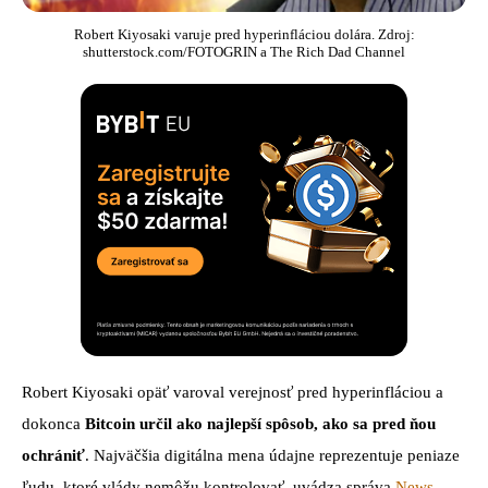
Robert Kiyosaki varuje pred hyperinfláciou dolára. Zdroj:
shutterstock.com/FOTOGRIN a The Rich Dad Channel
Robert Kiyosaki opäť varoval verejnosť pred hyperinfláciou a
dokonca
Bitcoin určil ako najlepší spôsob, ako sa pred ňou
ochrániť
. Najväčšia digitálna mena údajne reprezentuje peniaze
ľudu, ktoré vlády nemôžu kontrolovať, uvádza správa
News