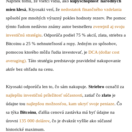
Napriek tomu, že všetci vidia, ako
kúpyschopnosť národných
mien klesá
, Kiyosaki verí, že
nedostatok finančného vzdelania
spôsobí pre mnohých výrazný pokles hodnoty rezerv. Pre pomoc
týmto ľudom nedávno známy autor bestselleru
zverejnil aj svoju
investičnú stratégiu
. Odporúča podiel 75 % akcií, zlata, striebra a
Bitcoinu a 25 % nehnuteľností a ropy. Jedným zo spôsobov,
pomocou ktorého môžu ľudia investovať, je
DCA (dollar cost
averaging).
Táto stratégia predstavuje pravidelné nakupovanie
aktív bez ohľadu na cenu.
Kiyosaki odporúča len to, čo sám nakupuje.
Striebro
označil za
najlepšiu investičnú príležitosť súčasnosti
, zatiaľ čo
zlato
je
údajne tou
najlepšou možnosťou, kam ukryť svoje peniaze
. Čo
sa týka
Bitcoinu
, ďalšia cenová zastávka má byť údajne na
úrovni
135 000 dolárov
, čo je dvakrát vyššie ako súčasné
historické maximum.