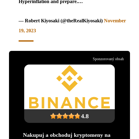
Hyperinflation and prepare.…
— Robert Kiyosaki (@theRealKiyosaki)
November
19, 2023
Sponzorovaný obsah
4.8
Nakupuj a obchoduj kryptomeny na