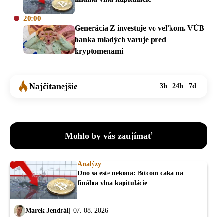
20:00
Generácia Z investuje vo veľkom. VÚB
banka mladých varuje pred
kryptomenami
Najčítanejšie
3h
24h
7d
Mohlo by vás zaujímať
Analýzy
Dno sa ešte nekoná: Bitcoin čaká na
finálna vlna kapitulácie
Marek Jendrál
07. 08. 2026