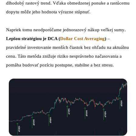
dlhodobý rastový trend. Vďaka obmedzenej ponuke a rastúcemu
dopytu môže jeho hodnota výrazne stúpnuť.
Napriek tomu neodporúčame jednorazový nákup veľkej sumy
.
Lepšou stratégiou je DCA (
Dollar Cost Averaging
)
–
pravidelné investovanie menších čiastok bez ohľadu na aktuálnu
cenu. Táto metóda znižuje riziko nesprávneho načasovania a
pomáha budovať pozíciu postupne, stabilne a bez stresu.