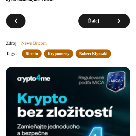
Ďalej
Zdroj:
News Bitcoin
Tagy:
Bitcoin
Kryptomeny
Robert Kiyosaki