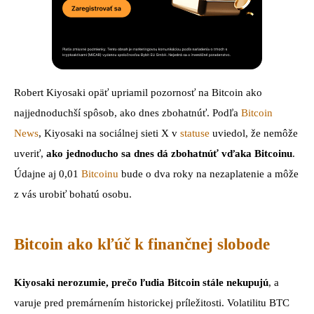
Robert Kiyosaki opäť upriamil pozornosť na Bitcoin ako
najjednoduchší spôsob, ako dnes zbohatnúť. Podľa
Bitcoin
News
, Kiyosaki na sociálnej sieti X v
statuse
uviedol, že nemôže
uveriť,
ako jednoducho sa dnes dá zbohatnúť vďaka Bitcoinu
.
Údajne aj 0,01
Bitcoinu
bude o dva roky na nezaplatenie a môže
z vás urobiť bohatú osobu.
Bitcoin ako kľúč k finančnej slobode
Kiyosaki nerozumie, prečo ľudia Bitcoin stále nekupujú
, a
varuje pred premárnením historickej príležitosti. Volatilitu BTC