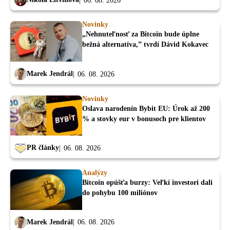
06. 08. 2026
Novinky
„Nehnuteľnosť za Bitcoin bude úplne
bežná alternatíva,” tvrdí Dávid Kokavec
Marek Jendrál
06. 08. 2026
Novinky
Oslava narodenín Bybit EU: Úrok až 200
% a stovky eur v bonusoch pre klientov
PR články
06. 08. 2026
Analýzy
Bitcoin opúšťa burzy: Veľkí investori dali
do pohybu 100 miliónov
Marek Jendrál
06. 08. 2026