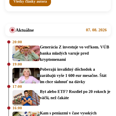
Všetky články autora
Aktuálne
07. 08. 2026
20:00
Generácia Z investuje vo veľkom. VÚB
banka mladých varuje pred
kryptomenami
19:00
Poberajú invalidný dôchodok a
zarábajú vyše 1 600 eur mesačne. Štát
im chce siahnuť na dávky
17:00
Byt alebo ETF? Rozdiel po 20 rokoch je
väčší, než čakáte
16:00
Kam s peniazmi v čase vysokých