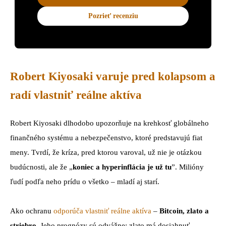
Pozrieť recenziu
Robert Kiyosaki varuje pred kolapsom a
radí vlastniť reálne aktíva
Robert Kiyosaki dlhodobo upozorňuje na krehkosť globálneho
finančného systému a nebezpečenstvo, ktoré predstavujú fiat
meny. Tvrdí, že kríza, pred ktorou varoval, už nie je otázkou
budúcnosti, ale že „
koniec a hyperinflácia je už tu
”. Milióny
ľudí podľa neho prídu o všetko – mladí aj starí.
Ako ochranu
odporúča vlastniť reálne aktíva
–
Bitcoin, zlato a
striebro
. Jeho prognózy sú odvážne: zlato má dosiahnuť