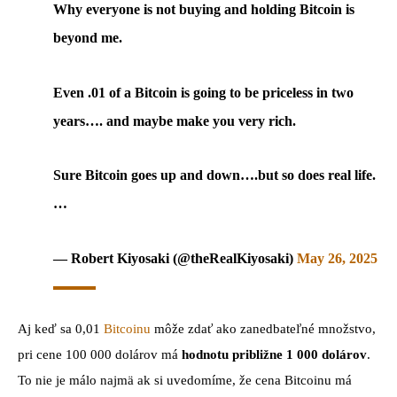
Why everyone is not buying and holding Bitcoin is
beyond me.
Even .01 of a Bitcoin is going to be priceless in two
years…. and maybe make you very rich.
Sure Bitcoin goes up and down….but so does real life.
…
— Robert Kiyosaki (@theRealKiyosaki)
May 26, 2025
Aj keď sa 0,01
Bitcoinu
môže zdať ako zanedbateľné množstvo,
pri cene 100 000 dolárov má
hodnotu približne 1 000 dolárov
.
To nie je málo najmä ak si uvedomíme, že cena Bitcoinu má