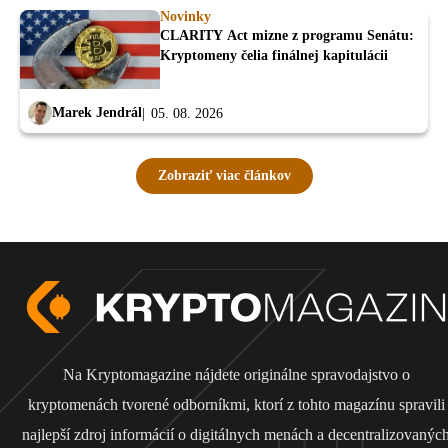
Novinky
CLARITY Act mizne z programu Senátu:
Kryptomeny čelia finálnej kapitulácii
Marek Jendrál
05. 08. 2026
Zobraziť viac článkov
Na Kryptomagazine nájdete originálne spravodajstvo o
kryptomenách tvorené odborníkmi, ktorí z tohto magazínu spravili
najlepší zdroj informácií o digitálnych menách a decentralizovanýc