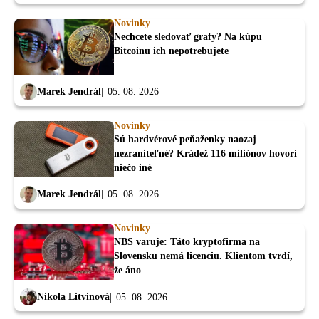
Novinky
Nechcete sledovať grafy? Na kúpu
Bitcoinu ich nepotrebujete
Marek Jendrál
05. 08. 2026
Novinky
Sú hardvérové peňaženky naozaj
nezraniteľné? Krádež 116 miliónov hovorí
niečo iné
Marek Jendrál
05. 08. 2026
Novinky
NBS varuje: Táto kryptofirma na
Slovensku nemá licenciu. Klientom tvrdí,
že áno
Nikola Litvinová
05. 08. 2026