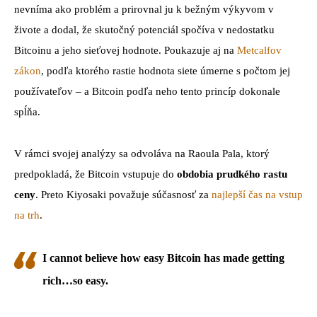
nevníma ako problém a prirovnal ju k bežným výkyvom v
živote a dodal, že skutočný potenciál spočíva v nedostatku
Bitcoinu a jeho sieťovej hodnote. Poukazuje aj na
Metcalfov
zákon
, podľa ktorého rastie hodnota siete úmerne s počtom jej
používateľov – a Bitcoin podľa neho tento princíp dokonale
spĺňa.
V rámci svojej analýzy sa odvoláva na Raoula Pala, ktorý
predpokladá, že Bitcoin vstupuje do
obdobia prudkého rastu
ceny
. Preto Kiyosaki považuje súčasnosť za
najlepší čas na vstup
na trh
.
I cannot believe how easy Bitcoin has made getting
rich…so easy.