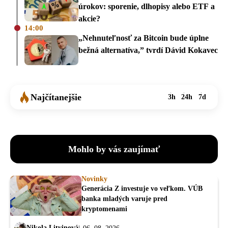
úrokov: sporenie, dlhopisy alebo ETF a
akcie?
14:00
„Nehnuteľnosť za Bitcoin bude úplne
bežná alternatíva,” tvrdí Dávid Kokavec
Najčítanejšie
3h
24h
7d
Mohlo by vás zaujímať
Novinky
Generácia Z investuje vo veľkom. VÚB
banka mladých varuje pred
kryptomenami
Nikola Litvinová