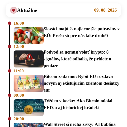
Aktuálne
09. 08. 2026
16:00
Slováci majú 2. najlacnejšie potraviny v
EÚ: Prečo sú pre nás také drahé?
12:00
Podvod sa nemusí volať krypto: 8
signálov, ktoré odhalia, že prídete o
peniaze
11:00
Bitcoin zadarmo: Bybit EU rozdáva
novým aj existujúcim klientom desiatky
eur
09:00
Týžden v kocke: Ako Bitcoin odolal
FED-u aj historickej krádeži
20:00
Wall Street si nechá zisky: AI bublina