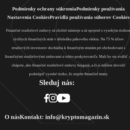
Podmienky ochrany súkromia
Podmienky používania
Nastavenia Cookies
Pravidlá používania súborov Cookies
Finančné rozdielové zmluvy sú zložité nástroje a sú spojené s vysokým riziko
rýchlych finančných strát v dôsledku pákového efektu. Na 75 % účtov
retailových investorov dochádza k finančným stratám pri obchodovaní s
finančnými rozdielovými zmluvami u tohto poskytovateľa. Mali by ste zvážiť, 
chápete, ako finančné rozdielové zmluvy fungujú, a či si môžete dovoliť
podstúpiť vysoké riziko, že utrpíte finančné straty.
Sleduj nás:
O nás
Kontakt: info@kryptomagazin.sk