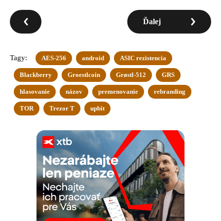
Ďalej
Tagy:
AES-256
android
ASIC rezistencia
Blackberry
Groestlcoin
Grøstl-512
GRS
hlasovanie
názov
premenovanie
rebranding
TOR
Trezor T
upbit