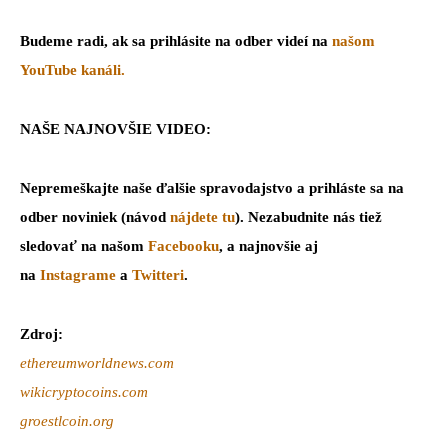
Budeme radi, ak sa prihlásite na odber videí na
našom
YouTube kanáli.
NAŠE NAJNOVŠIE VIDEO:
Nepremeškajte naše ďalšie spravodajstvo a prihláste sa na
odber noviniek (návod
n
á
jdete tu
). Nezabudnite nás tiež
sledovať na našom
Facebooku
, a najnovšie aj
na
Instagrame
a
Twitteri
.
Zdroj:
ethereumworldnews.com
wikicryptocoins.com
groestlcoin.org