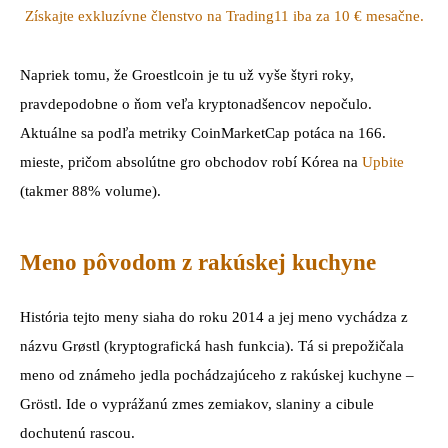
Získajte exkluzívne členstvo na Trading11 iba za 10 € mesačne.
Napriek tomu, že Groestlcoin je tu už vyše štyri roky,
pravdepodobne o ňom veľa kryptonadšencov nepočulo.
Aktuálne sa podľa metriky CoinMarketCap potáca na 166.
mieste, pričom absolútne gro obchodov robí Kórea na
Upbite
(takmer 88% volume).
Meno pôvodom z rakúskej kuchyne
História tejto meny siaha do roku 2014 a jej meno vychádza z
názvu Grøstl (kryptografická hash funkcia). Tá si prepožičala
meno od známeho jedla pochádzajúceho z rakúskej kuchyne –
Gröstl. Ide o vyprážanú zmes zemiakov, slaniny a cibule
dochutenú rascou.