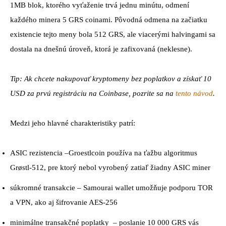
1MB blok, ktorého vyťaženie trvá jednu minútu, odmení
každého minera 5 GRS coinami. Pôvodná odmena na začiatku
existencie tejto meny bola 512 GRS, ale viacerými halvingami sa
dostala na dnešnú úroveň, ktorá je zafixovaná (neklesne).
Tip: Ak chcete nakupovať kryptomeny bez poplatkov a získať 10
USD za prvú registráciu na Coinbase, pozrite sa na
tento
n
ávod
.
Medzi jeho hlavné charakteristiky patrí:
ASIC rezistencia –Groestlcoin používa na ťažbu algoritmus
Grøstl-512, pre ktorý nebol vyrobený zatiaľ žiadny ASIC miner
súkromné transakcie – Samourai wallet umožňuje podporu TOR
a VPN, ako aj šifrovanie AES-256
minimálne transakčné poplatky – poslanie 10 000 GRS vás