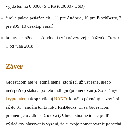
vyjde len na 0,000045 GRS (0,00007 USD)
široká paleta peňaženiek – 11 pre Android, 10 pre BlackBerry, 3
pre iOS, 10 desktop verzií
bonus – možnosť uskladnenia v hardvérovej peňaženke Trezor
T od júna 2018
Záver
Groestlcoin nie je jediná mena, ktorá (či už úspešne, alebo
neúspešne) siahala po rebrandingu (premenovaní). Zo známych
kryptomien
tak spravilo aj
NANO
, ktorého pôvodný názov bol
až do 31. januára tohto roku RaiBlocks. Či sa Groestlcoin
premenuje uvidíme až o dva týždne, aktuálne to ale podľa
výsledkov hlasovania vyzerá, že si svoje pomenovanie ponechá.