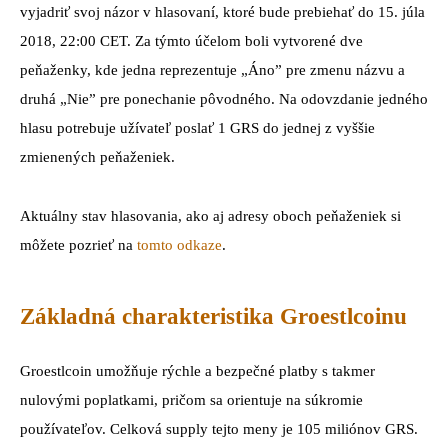
vyjadriť svoj názor v hlasovaní, ktoré bude prebiehať do 15. júla
2018, 22:00 CET. Za týmto účelom boli vytvorené dve
peňaženky, kde jedna reprezentuje „Áno” pre zmenu názvu a
druhá „Nie” pre ponechanie pôvodného. Na odovzdanie jedného
hlasu potrebuje užívateľ poslať 1 GRS do jednej z vyššie
zmienených peňaženiek.
Aktuálny stav hlasovania, ako aj adresy oboch peňaženiek si
môžete pozrieť na
tomto odkaze
.
Základná charakteristika Groestlcoinu
Groestlcoin umožňuje rýchle a bezpečné platby s takmer
nulovými poplatkami, pričom sa orientuje na súkromie
používateľov. Celková supply tejto meny je 105 miliónov GRS.