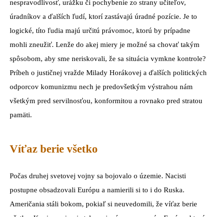
nespravodlivosť, urážku či pochybenie zo strany učiteľov,
úradníkov a ďalších ľudí, ktorí zastávajú úradné pozície. Je to
logické, títo ľudia majú určitú právomoc, ktorú by prípadne
mohli zneužiť. Lenže do akej miery je možné sa chovať takým
spôsobom, aby sme neriskovali, že sa situácia vymkne kontrole?
Príbeh o justičnej vražde Milady Horákovej a ďalších politických
odporcov komunizmu nech je predovšetkým výstrahou nám
všetkým pred servilnosťou, konformitou a rovnako pred stratou
pamäti.
Víťaz berie všetko
Počas druhej svetovej vojny sa bojovalo o územie. Nacisti
postupne obsadzovali Európu a namierili si to i do Ruska.
Američania stáli bokom, pokiaľ si neuvedomili, že víťaz berie