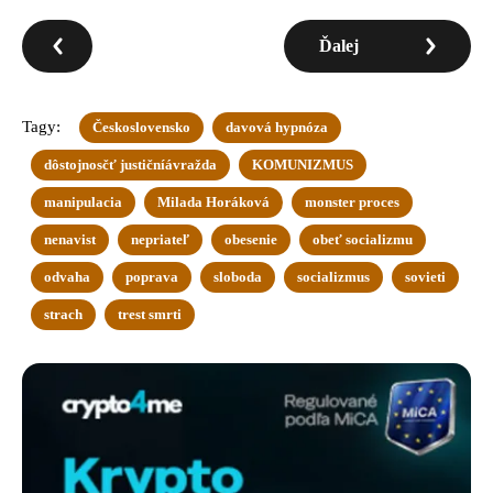
Ďalej
Tagy:
Československo
davová hypnóza
dôstojnosčť justičníávražda
KOMUNIZMUS
manipulacia
Milada Horáková
monster proces
nenavist
nepriateľ
obesenie
obeť socializmu
odvaha
poprava
sloboda
socializmus
sovieti
strach
trest smrti