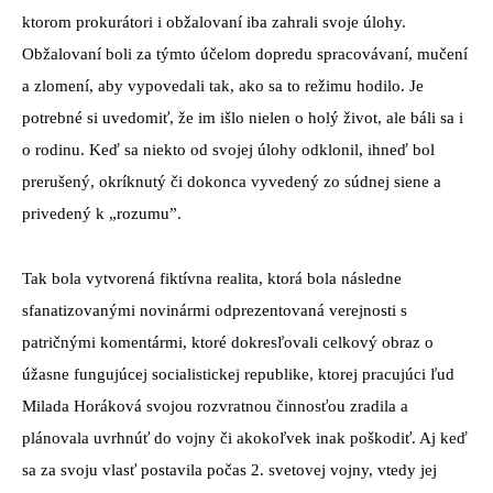
ktorom prokurátori i obžalovaní iba zahrali svoje úlohy.
Obžalovaní boli za týmto účelom dopredu spracovávaní, mučení
a zlomení, aby vypovedali tak, ako sa to režimu hodilo. Je
potrebné si uvedomiť, že im išlo nielen o holý život, ale báli sa i
o rodinu. Keď sa niekto od svojej úlohy odklonil, ihneď bol
prerušený, okríknutý či dokonca vyvedený zo súdnej siene a
privedený k „rozumu”.
Tak bola vytvorená fiktívna realita, ktorá bola následne
sfanatizovanými novinármi odprezentovaná verejnosti s
patričnými komentármi, ktoré dokresľovali celkový obraz o
úžasne fungujúcej socialistickej republike, ktorej pracujúci ľud
Milada Horáková svojou rozvratnou činnosťou zradila a
plánovala uvrhnúť do vojny či akokoľvek inak poškodiť. Aj keď
sa za svoju vlasť postavila počas 2. svetovej vojny, vtedy jej