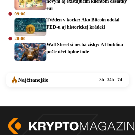
novým aj existujúcim klientom desiatky
eur
09:00
Týžden v kocke: Ako Bitcoin odolal
FED-u aj historickej krádeži
20:00
Wall Street si nechá zisky: AI bublina
pošle účet úplne inde
Najčítanejšie
3h
24h
7d