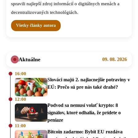
spravili najlepší zdroj informácií o digitálnych menách a
decentralizovaných technológiách.
Všetky články autora
Aktuálne
09. 08. 2026
16:00
Slováci majú 2. najlacnejšie potraviny v
EÚ: Prečo sú pre nás také drahé?
12:00
Podvod sa nemusí volať krypto: 8
signálov, ktoré odhalia, že prídete o
peniaze
11:00
Bitcoin zadarmo: Bybit EU rozdáva