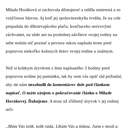
Milada Horáková si zachovala dôstojnosť a odišla zmierená a so
vztýčenou hlavou. Aj keď jej spoluväzenkyňa tvrdila, že na cele
prepadala do dlhotrvajúceho plaču, končiaceho nervovými
záchvatmi, na súde ani na poslednej návšteve svojej rodiny na
sebe nedala nič poznať a pevnou rukou napísala tesne pred
popravou niekoľko krásnych listov svojej rodine a známym.
Než si krátkym úryvkom z listu napísaného 3 hodiny pred
popravou uctíme jej pamiatku, tak by som vás opäť rád požiadal,
aby ste nám
nezabudli do komentárov dole pod článkom
napísať, či máte záujem o pokračovanie článku o Milade
Horákovej. Ďakujeme
. A teraz už sľúbený úryvok v jej rodnej
reči:
„Mám Vás tolik, tolik ráda. Líbám Vás a tisknu. Jsem v mysli a