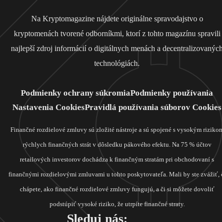
Na Kryptomagazine nájdete originálne spravodajstvo o
kryptomenách tvorené odborníkmi, ktorí z tohto magazínu spravili
najlepší zdroj informácií o digitálnych menách a decentralizovanýc
technológiách.
Podmienky ochrany súkromia
Podmienky používania
Nastavenia Cookies
Pravidlá používania súborov Cookies
Finančné rozdielové zmluvy sú zložité nástroje a sú spojené s vysokým riziko
rýchlych finančných strát v dôsledku pákového efektu. Na 75 % účtov
retailových investorov dochádza k finančným stratám pri obchodovaní s
finančnými rozdielovými zmluvami u tohto poskytovateľa. Mali by ste zvážiť, 
chápete, ako finančné rozdielové zmluvy fungujú, a či si môžete dovoliť
podstúpiť vysoké riziko, že utrpíte finančné straty.
Sleduj nás: