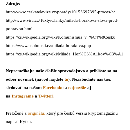
Zdroje:
http://www.ceskatelevize.cz/porady/10153697395-proces-h/
http://www.vira.cz/Texty/Clanky/milada-horakova-slova-pred-
popravou.html
https://cs.wikipedia.org/wiki/Komunismus_v_%C4%8Cesku
https://www.osobnosti.cz/milada-horakova.php
https://cs.wikipedia.org/wiki/Milada_Hor%C3%A1kov%C3%A1
Nepremeškajte naše ďalšie spravodajstvo a prihláste sa na
odber noviniek (návod nájdete
tu
). Nezabudnite nás tiež
sledovať na našom
Facebooku
a
najnovšie
aj
na
Instagrame
a
Twitteri
.
Preložené z
originálu,
ktorý pre českú verziu kryptomagazínu
napísal Kytka.