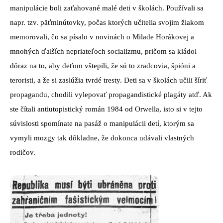
manipulácie boli zaťahované malé deti v školách. Používali sa
napr. tzv. päťminútovky, počas ktorých učitelia svojim žiakom
memorovali, čo sa písalo v novinách o Milade Horákovej a
mnohých ďalších nepriateľoch socializmu, pričom sa kládol
dôraz na to, aby deťom vštepili, že sú to zradcovia, špióni a
teroristi, a že si zaslúžia tvrdé tresty. Deti sa v školách učili šíriť
propagandu, chodili vylepovať propagandistické plagáty atď. Ak
ste čítali antiutopistický román 1984 od Orwella, isto si v tejto
súvislosti spomínate na pasáž o manipulácii detí, ktorým sa
vymyli mozgy tak dôkladne, že dokonca udávali vlastných
rodičov.