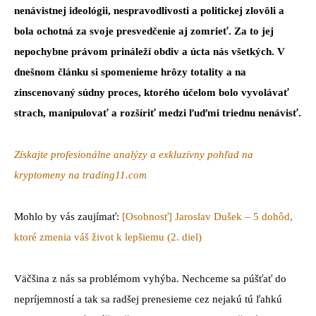
nenávistnej ideológii, nespravodlivosti a politickej zlovôli a
bola ochotná za svoje presvedčenie aj zomrieť. Za to jej
nepochybne právom prináleží obdiv a úcta nás všetkých. V
dnešnom článku si spomenieme hrôzy totality a na
zinscenovaný súdny proces, ktorého účelom bolo vyvolávať
strach, manipulovať a rozšíriť medzi ľuďmi triednu nenávisť.
Získajte profesionálne analýzy a exkluzívny pohľad na
kryptomeny na trading11.com
Mohlo by vás zaujímať:
[Osobnosť] Jaroslav Dušek – 5 dohôd,
ktoré zmenia váš život k lepšiemu (2. diel)
Väčšina z nás sa problémom vyhýba. Nechceme sa púšťať do
nepríjemností a tak sa radšej prenesieme cez nejakú tú ľahkú