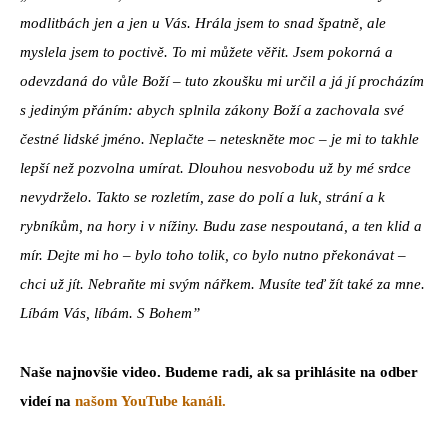
modlitbách jen a jen u Vás. Hrála jsem to snad špatně, ale
myslela jsem to poctivě. To mi můžete věřit. Jsem pokorná a
odevzdaná do vůle Boží – tuto zkoušku mi určil a já jí procházím
s jediným přáním: abych splnila zákony Boží a zachovala své
čestné lidské jméno. Neplačte – neteskněte moc – je mi to takhle
lepší než pozvolna umírat. Dlouhou nesvobodu už by mé srdce
nevydrželo. Takto se rozletím, zase do polí a luk, strání a k
rybníkům, na hory i v nížiny. Budu zase nespoutaná, a ten klid a
mír. Dejte mi ho – bylo toho tolik, co bylo nutno překonávat –
chci už jít. Nebraňte mi svým nářkem. Musíte teď žít také za mne.
Líbám Vás, líbám. S Bohem”
Naše najnovšie video. Budeme radi, ak sa prihlásite na odber
videí na
našom YouTube kanáli.