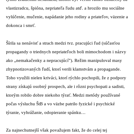
vlastizradcu, špióna, nepriateľa ľudu atď. a hrozilo mu sociálne
vylúčenie, mučenie, napádanie jeho rodiny a priateľov, väzenie a
dokonca i smrť.
Šírila sa nenávisť a strach medzi tvz. pracujúci ľud (súčasťou
propagandy o triednych nepriateľoch boli mimochodom i názvy
ako „nemakačenky a nepracujúcí”). Režim manipuloval masy
zhypnotizovaných ľudí, ktorí verili klamstvám a propagande.
Toho využili nielen kriváci, ktorí rýchlo pochopili, že z podpory
strany získajú osobný prospech, ale i rôzni psychopati a sadisti,
ktorým robilo dobre niekoho týrať. Medzi metódy používané
počas výsluchu ŠtB a vo väzbe patrilo fyzické i psychické
týranie, vyhrážanie, odopieranie spánku…
Za najnechutnejší však považujem fakt, že do celej tej