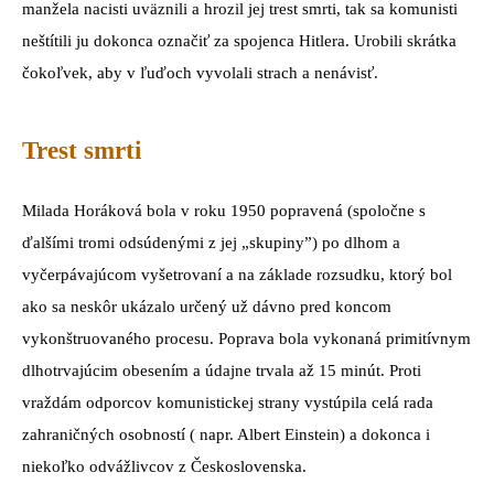
manžela nacisti uväznili a hrozil jej trest smrti, tak sa komunisti
neštítili ju dokonca označiť za spojenca Hitlera. Urobili skrátka
čokoľvek, aby v ľuďoch vyvolali strach a nenávisť.
Trest smrti
Milada Horáková bola v roku 1950 popravená (spoločne s
ďalšími tromi odsúdenými z jej „skupiny”) po dlhom a
vyčerpávajúcom vyšetrovaní a na základe rozsudku, ktorý bol
ako sa neskôr ukázalo určený už dávno pred koncom
vykonštruovaného procesu. Poprava bola vykonaná primitívnym
dlhotrvajúcim obesením a údajne trvala až 15 minút. Proti
vraždám odporcov komunistickej strany vystúpila celá rada
zahraničných osobností ( napr. Albert Einstein) a dokonca i
niekoľko odvážlivcov z Československa.