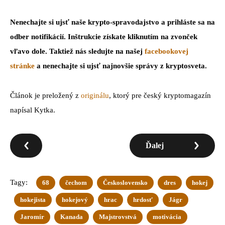
Nenechajte si ujsť naše krypto-spravodajstvo a prihláste sa na
odber notifikácií. Inštrukcie získate kliknutím na zvonček
vľavo dole. Taktiež nás sledujte na našej
facebookovej
stránke
a nenechajte si ujsť najnovšie správy z kryptosveta.
Článok je preložený z
originálu
, ktorý pre český kryptomagazín
napísal Kytka.
Ďalej
Tagy:
68
čechom
Československo
dres
hokej
hokejista
hokejový
hrac
hrdosť
Jágr
Jaromír
Kanada
Majstrovstvá
motivácia