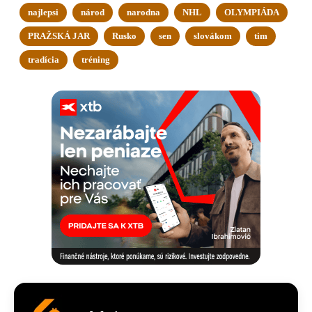
najlepsi
národ
narodna
NHL
OLYMPIÁDA
PRAŽSKÁ JAR
Rusko
sen
slovákom
tim
tradícia
tréning