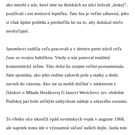
ako mnohí z nás, ktorí sme na ihriskách na ulici hrávali „hokej”,
používali i oni tenisovú loptičku. Tato hra je veľmi zábavná, jeho
si však úplne pohltila a predurčila ho na to, aby dokázal niečo
neobyčajné.
Jaromírovi rodičia veľa pracovali a v detstve preto trávil veľa
času so svojou babičkou. Vtedy u nás panoval totalitný
komunistický režim. Táto doba ho zrejme veľmi poznamenala.
Sám spomína, ako jeho rodine zabavili pole a statky a deda
zavreli do väzenia. Ako ste sa mohli dočítať v niektorom z
článkov o Milade Horákovej či Janovi Werichovi, tzv. obdobie
Pražskej jari bolo určitým nádychom nádeje a zdravého rozumu.
To všetko síce ukončil vpád sovietskych vojsk v auguste 1968,
ale napriek tomu ide o významnú súčasť našich dejín. Jarda toto