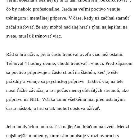
čo by nebolo profesionálne. Jarda sa veľmi poctivo venuje
tréningom i mentálnej príprave. V čase, kedy už začínal starnúť
začal zisťovať, že aby mohol naďalej hrať s tými najlepšími na
svete, musí už trénovať viac.
Rád si hru užíva, preto často trénoval oveľa viac než ostatní.
Trénoval 4 hodiny denne, chodil trénovať i v noci. Pred zápasom
sa poctivo pripravuje a často chodí na štadión, keď je ešte
prázdny a venuje sa psychickej príprave. Taktiež vraj na tele
nosil ťažké závažia, a to i počas menej dôležitých stretnutí, ako
prípravu na NHL. Vďaka tomu všetkému mal pred ostatnými
často náskok, a hru si tak mohol doslova užívať.
Jeho motiváciou bolo stať sa najlepším hráčom na svete. Medzi
najsilnejšie momenty, ktoré sám popisuje v rozhovoroch s