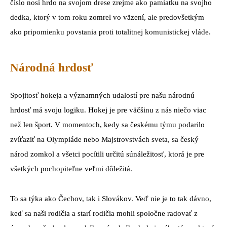
číslo nosí hrdo na svojom drese zrejme ako pamiatku na svojho
dedka, ktorý v tom roku zomrel vo väzení, ale predovšetkým
ako pripomienku povstania proti totalitnej komunistickej vláde.
Národná hrdosť
Spojitosť hokeja a významných udalostí pre našu národnú
hrdosť má svoju logiku. Hokej je pre väčšinu z nás niečo viac
než len šport. V momentoch, kedy sa českému týmu podarilo
zvíťaziť na Olympiáde nebo Majstrovstvách sveta, sa český
národ zomkol a všetci pocítili určitú súnáležitosť, ktorá je pre
všetkých pochopiteľne veľmi dôležitá.
To sa týka ako Čechov, tak i Slovákov. Veď nie je to tak dávno,
keď sa naši rodičia a starí rodičia mohli spoločne radovať z