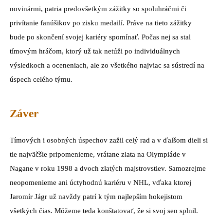
novinármi, patria predovšetkým zážitky so spoluhráčmi či
privítanie fanúšikov po zisku medailí. Práve na tieto zážitky
bude po skončení svojej kariéry spomínať. Počas nej sa stal
tímovým hráčom, ktorý už tak netúži po individuálnych
výsledkoch a oceneniach, ale zo všetkého najviac sa sústredí na
úspech celého týmu.
Záver
Tímových i osobných úspechov zažil celý rad a v ďalšom dieli si
tie najväčšie pripomenieme, vrátane zlata na Olympiáde v
Nagane v roku 1998 a dvoch zlatých majstrovstiev. Samozrejme
neopomenieme ani úctyhodnú kariéru v NHL, vďaka ktorej
Jaromír Jágr už navždy patrí k tým najlepším hokejistom
všetkých čias. Môžeme teda konštatovať, že si svoj sen splnil.