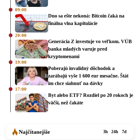
09:00
Dno sa ešte nekoná: Bitcoin čaká na
finálna vlna kapitulácie
20:00
Generácia Z investuje vo veľkom. VÚB
banka mladých varuje pred
kryptomenami
19:00
Poberajú invalidný dôchodok a
zarábajú vyše 1 600 eur mesačne. Štát
im chce siahnuť na dávky
17:00
Byt alebo ETF? Rozdiel po 20 rokoch je
väčší, než čakáte
Najčítanejšie
3h
24h
7d