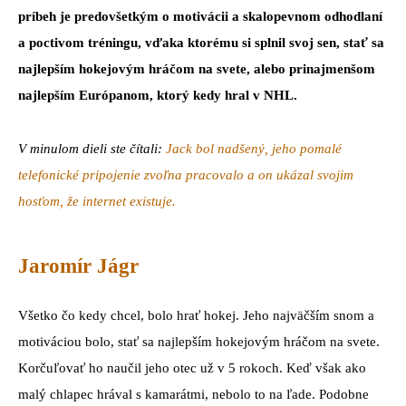
príbeh je predovšetkým o motivácii a skalopevnom odhodlaní
a poctivom tréningu, vďaka ktorému si splnil svoj sen, stať sa
najlepším hokejovým hráčom na svete, alebo prinajmenšom
najlepším Európanom, ktorý kedy hral v NHL.
V minulom dieli ste čítali:
Jack bol nadšený, jeho pomalé
telefonické pripojenie zvoľna pracovalo a on ukázal svojim
hosťom, že internet existuje.
Jaromír Jágr
Všetko čo kedy chcel, bolo hrať hokej. Jeho najväčším snom a
motiváciou bolo, stať sa najlepším hokejovým hráčom na svete.
Korčuľovať ho naučil jeho otec už v 5 rokoch. Keď však ako
malý chlapec hrával s kamarátmi, nebolo to na ľade. Podobne