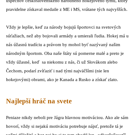
úspechov československého národného hokejového týmu, ktorý
pravidelne získaval medaile z ME i MS, vrátane tých najvyšších.
Vždy je lepšie, keď za národy bojujú športovci na svetových
súťažiach, než aby bojovali armády a umierali ľudia. Hokej má u
nás úžasnú tradíciu a právom by mohol byť nazývaný našim
národným športom. Oba naše štáty sú pomerne malé a preto je
vždy úžasné, keď sa niekomu z nás, či už Slovákom alebo
Čechom, podarí zvíťaziť i nad tými najväčšími (nie len
hokejovými) obrami, ako je Kanada a Rusko a získať zlato.
Najlepší hráč na svete
Peniaze nikdy neboli pre Jágra hlavnou motiváciou. Ako ale sám
hovorí, vždy si nejakú motiváciu potrebuje nájsť, pretože tá je
veľmi dôležitá a bez nej by si to tam chodil len „odkorčuľovať”,