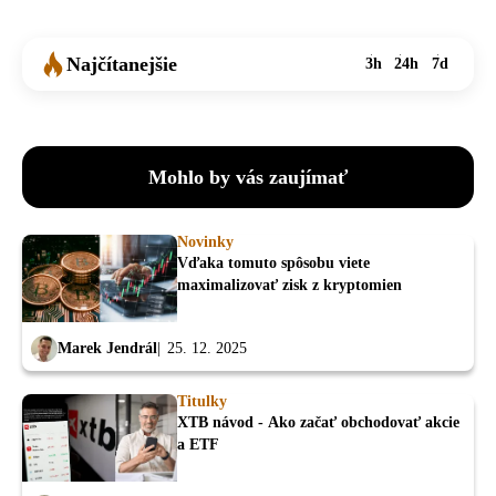
Najčítanejšie
3h
24h
7d
Mohlo by vás zaujímať
Novinky
Vďaka tomuto spôsobu viete
maximalizovať zisk z kryptomien
Marek Jendrál
25. 12. 2025
Titulky
XTB návod - Ako začať obchodovať akcie
a ETF