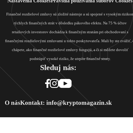
Nastavenia Cookies
Pravidlá používania súborov Cookies
Finančné rozdielové zmluvy sú zložité nástroje a sú spojené s vysokým riziko
rýchlych finančných strát v dôsledku pákového efektu. Na 75 % účtov
retailových investorov dochádza k finančným stratám pri obchodovaní s
finančnými rozdielovými zmluvami u tohto poskytovateľa. Mali by ste zvážiť, 
chápete, ako finančné rozdielové zmluvy fungujú, a či si môžete dovoliť
podstúpiť vysoké riziko, že utrpíte finančné straty.
Sleduj nás:
O nás
Kontakt: info@kryptomagazin.sk