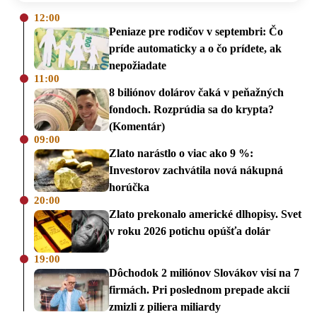
12:00
Peniaze pre rodičov v septembri: Čo
príde automaticky a o čo prídete, ak
nepožiadate
11:00
8 biliónov dolárov čaká v peňažných
fondoch. Rozprúdia sa do krypta?
(Komentár)
09:00
Zlato narástlo o viac ako 9 %:
Investorov zachvátila nová nákupná
horúčka
20:00
Zlato prekonalo americké dlhopisy. Svet
v roku 2026 potichu opúšťa dolár
19:00
Dôchodok 2 miliónov Slovákov visí na 7
firmách. Pri poslednom prepade akcií
zmizli z piliera miliardy