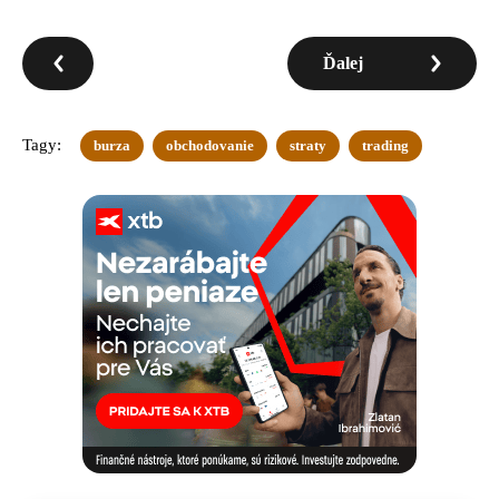
Ďalej
Tagy:
burza
obchodovanie
straty
trading