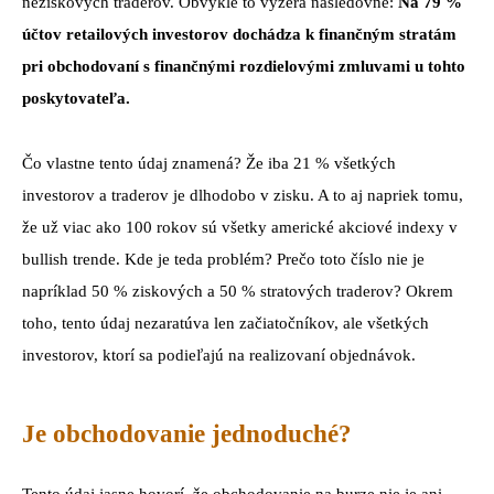
neziskových traderov. Obvykle to vyzerá nasledovne:
Na 79 %
účtov retailových investorov dochádza k finančným stratám
pri obchodovaní s finančnými rozdielovými zmluvami u tohto
poskytovateľa.
Čo vlastne tento údaj znamená? Že iba 21 % všetkých
investorov a traderov je dlhodobo v zisku. A to aj napriek tomu,
že už viac ako 100 rokov sú všetky americké akciové indexy v
bullish trende. Kde je teda problém? Prečo toto číslo nie je
napríklad 50 % ziskových a 50 % stratových traderov? Okrem
toho, tento údaj nezaratúva len začiatočníkov, ale všetkých
investorov, ktorí sa podieľajú na realizovaní objednávok.
Je obchodovanie jednoduché?