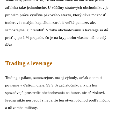
Tento údaj jasne hovorí, že obchodovanie na burze nie je ani
zďaleka také jednoduché. U väčšiny stratových obchodníkov je
problém práve využitie pákového efektu, ktorý dáva možnosť
traderovi s malým kapitálom zarobiť veľké peniaze, ale,
samozrejme, aj prerobiť. Vďaka obchodovaniu s leverage sa dá
prísť aj po 1 % prepade, čo je na kryptotrhu vlastne nič, o celý
účet.
Trading s leverage
Trading s pákou, samozrejme, má aj výhody, avšak o tom si
povieme v ďalšom diele. 99,9 % začiatočníkov, ktorí len
spoznávajú prostredie obchodovania na burze, nie sú ziskoví.
Predsa nikto nespadol z neba, že len otvorí obchod podľa ničoho
a už zarába milióny.