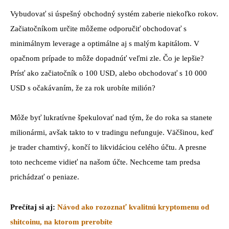
Vybudovať si úspešný obchodný systém zaberie niekoľko rokov.
Začiatočníkom určite môžeme odporučiť obchodovať s
minimálnym leverage a optimálne aj s malým kapitálom. V
opačnom prípade to môže dopadnúť veľmi zle. Čo je lepšie?
Prísť ako začiatočník o 100 USD, alebo obchodovať s 10 000
USD s očakávaním, že za rok urobíte milión?
Môže byť lukratívne špekulovať nad tým, že do roka sa stanete
milionármi, avšak takto to v tradingu nefunguje. Väčšinou, keď
je trader chamtivý, končí to likvidáciou celého účtu. A presne
toto nechceme vidieť na našom účte. Nechceme tam predsa
prichádzať o peniaze.
Prečítaj si aj:
Návod ako rozoznať kvalitnú kryptomenu od
shitcoinu, na ktorom prerobíte