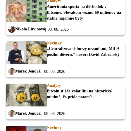
Analýzy
Američania sporia na dôchodok v
Bitcoine. Slovákom vezmú 60 miliónov na
štátne nájomné byty
Nikola Litvinová
08. 08. 2026
Novinky
„Centralizované burzy nezaniknú, MiCA
posilní dôveru,” hovorí David Zábranský
Marek Jendrál
08. 08. 2026
Analýzy
Bitcoin stláča volatilitu na historické
minimá, čo príde potom?
Marek Jendrál
08. 08. 2026
Novinky