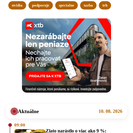
nvidia
podporuje
specialne
tazba
trh
Aktuálne
10. 08. 2026
09:00
Zlato narástlo o viac ako 9 %: