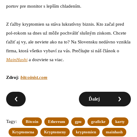
portov pre monitor s lepším chladením.
Z ťažby kryptomien sa stáva lukratívny biznis. Kto začal pred
pol-rokom sa dnes uź môže pochváliť slušným ziskom. Chcete
ťažiť aj vy, ale neviete ako na to? Na Slovensku nedávno vznikla
firma, ktorá všetko vybaví za vás. Prečítajte si náš článok o
MainHashi
a dozviete sa viac.
Zdroj:
bitcoinist.com
Ďalej
Tagy:
Bitcoin
Ethereum
gpu
graficke
karty
Kryptomena
Kryptomeny
kryptomien
mainhash