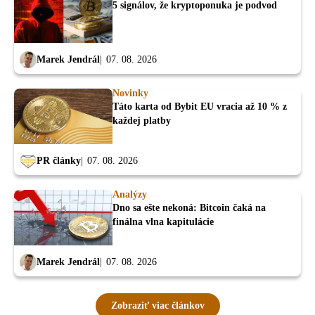
5 signálov, že kryptoponuka je podvod
Marek Jendrál
07. 08. 2026
Novinky
Táto karta od Bybit EU vracia až 10 % z
každej platby
PR články
07. 08. 2026
Analýzy
Dno sa ešte nekoná: Bitcoin čaká na
finálna vlna kapitulácie
Marek Jendrál
07. 08. 2026
Zobraziť viac článkov