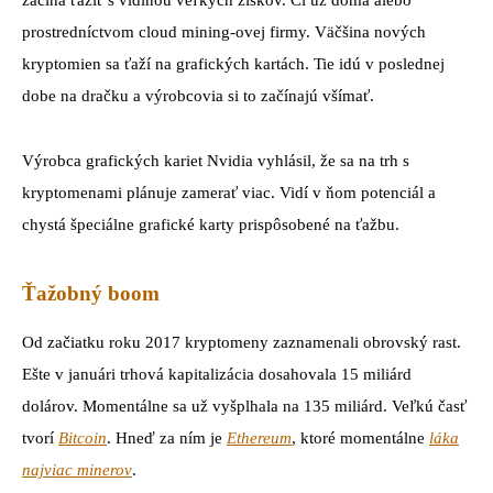
začina ťažiť s vidinou veľkých ziskov. Či už doma alebo
prostredníctvom cloud mining-ovej firmy. Väčšina nových
kryptomien sa ťaží na grafických kartách. Tie idú v poslednej
dobe na dračku a výrobcovia si to začínajú všímať.
Výrobca grafických kariet Nvidia vyhlásil, že sa na trh s
kryptomenami plánuje zamerať viac. Vidí v ňom potenciál a
chystá špeciálne grafické karty prispôsobené na ťažbu.
Ťažobný boom
Od začiatku roku 2017 kryptomeny zaznamenali obrovský rast.
Ešte v januári trhová kapitalizácia dosahovala 15 miliárd
dolárov. Momentálne sa už vyšplhala na 135 miliárd. Veľkú časť
tvorí
Bitcoin
. Hneď za ním je
Ethereum
, ktoré momentálne
láka
najviac minerov
.