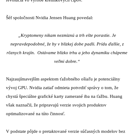
revolúcia vo výrobe kremíkových čipov.
Šéf spoločnosti Nvidia Jensen Huang povedal:
„Kryptomeny nikam nezmiznú a trh ešte porastie. Je
nepravdepodobné, že by v blízkej dobe padli. Prídu ďalšie, z
rôznych krajín. Ostávame blízko trhu a jeho dynamiku chápeme
veľmi dobre.“
Najzaujímavejším aspektom ťažobného ošiaľu je potenciálny
vývoj GPU. Nvidia zatiaľ odmieta potvrdiť správy o tom, že
chystá špeciálne grafické karty zamerané iba na ťažbu. Huang
však naznačil, že pripravujú verzie svojich produktov
optimalizované na túto činnosť.
V podstate pôjde o pretaktované verzie súčasných modelov bez