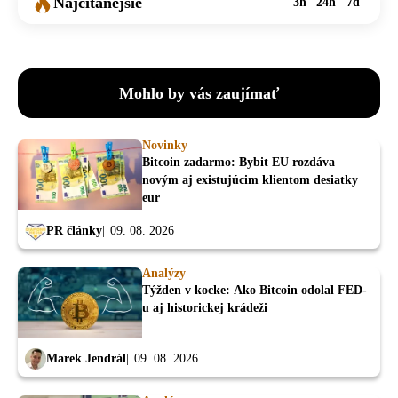
Najčítanejšie
3h
24h
7d
Mohlo by vás zaujímať
Novinky
Bitcoin zadarmo: Bybit EU rozdáva
novým aj existujúcim klientom desiatky
eur
PR články
09. 08. 2026
Analýzy
Týžden v kocke: Ako Bitcoin odolal FED-
u aj historickej krádeži
Marek Jendrál
09. 08. 2026