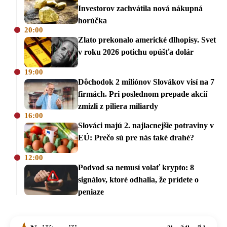
Investorov zachvátila nová nákupná
horúčka
20:00
Zlato prekonalo americké dlhopisy. Svet
v roku 2026 potichu opúšťa dolár
19:00
Dôchodok 2 miliónov Slovákov visí na 7
firmách. Pri poslednom prepade akcií
zmizli z piliera miliardy
16:00
Slováci majú 2. najlacnejšie potraviny v
EÚ: Prečo sú pre nás také drahé?
12:00
Podvod sa nemusí volať krypto: 8
signálov, ktoré odhalia, že prídete o
peniaze