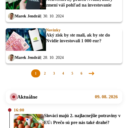
zmení váš pohľad na investovanie
Marek Jendrál
30. 10. 2024
Novinky
Aký zisk by ste mali, ak by ste do
Nvidie investovali 1 000 eur?
Marek Jendrál
28. 10. 2024
1
2
3
4
5
6
Nasledujúca
stránka
Aktuálne
09. 08. 2026
16:00
Slováci majú 2. najlacnejšie potraviny v
EÚ: Prečo sú pre nás také drahé?