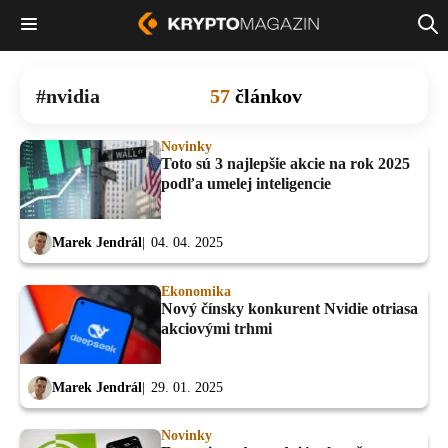
nvidia
57
článkov
Novinky
Toto sú 3 najlepšie akcie na rok 2025
podľa umelej inteligencie
Marek Jendrál
04. 04. 2025
Ekonomika
Nový čínsky konkurent Nvidie otriasa
akciovými trhmi
Marek Jendrál
29. 01. 2025
Novinky