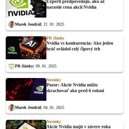
Experti predpovedajú, ako až
narastie cena akcií Nvidia
Marek Jendrál
21. 01. 2025
PR články
Nvidia vs konkurencia: Ako jeden
hráč ovládol celý čipový trh
PR články
09. 01. 2025
Novinky
Pozor: Akcie Nvidia môžu
skrachovať ako pred 6 rokmi
Marek Jendrál
04. 01. 2025
Novinky
Akcie Nvidia majú v závere roka