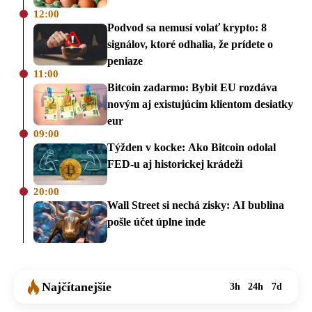
12:00
Podvod sa nemusí volať krypto: 8
signálov, ktoré odhalia, že prídete o
peniaze
11:00
Bitcoin zadarmo: Bybit EU rozdáva
novým aj existujúcim klientom desiatky
eur
09:00
Týžden v kocke: Ako Bitcoin odolal
FED-u aj historickej krádeži
20:00
Wall Street si nechá zisky: AI bublina
pošle účet úplne inde
Najčítanejšie
3h
24h
7d