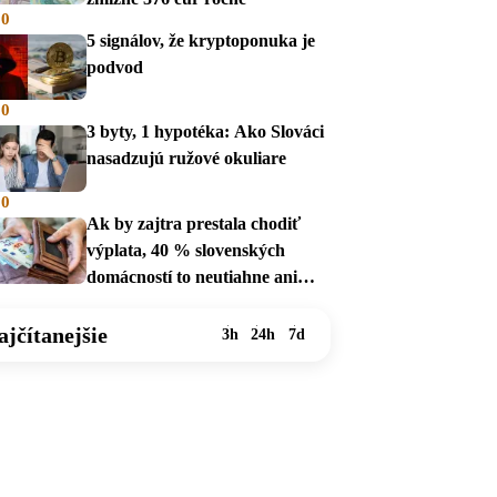
00
5 signálov, že kryptoponuka je
podvod
00
3 byty, 1 hypotéka: Ako Slováci
nasadzujú ružové okuliare
00
Ak by zajtra prestala chodiť
výplata, 40 % slovenských
domácností to neutiahne ani
mesiac
ajčítanejšie
3h
24h
7d