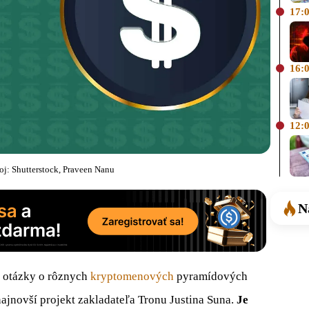
17:
16:
12:
j: Shutterstock, Praveen Nanu
N
ú otázky o rôznych
kryptomenových
pyramídových
jnovší projekt zakladateľa Tronu Justina Suna.
Je