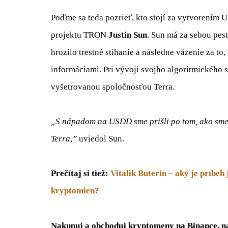
Poďme sa teda pozrieť, kto stojí za vytvorením 
projektu TRON
Justin Sun
. Sun má za sebou pes
hrozilo trestné stíhanie a následne väzenie za t
informáciami. Pri vývoji svojho algoritmického 
vyšetrovanou spoločnosťou Terra.
„S nápadom na USDD sme prišli po tom, ako sme
Terra
,
”
uviedol Sun.
Prečítaj si tiež:
Vitalik Buterin – aký je príbeh
kryptomien?
Nakupuj a obchoduj kryptomeny na Binance, naj