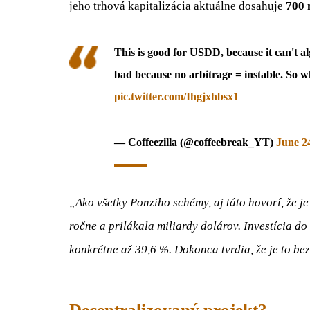
jeho trhová kapitalizácia aktuálne dosahuje
700 
This is good for USDD, because it can't a
bad because no arbitrage = instable. So wh
pic.twitter.com/Ihgjxhbsx1
— Coffeezilla (@coffeebreak_YT)
June 2
„Ako všetky Ponziho schémy, aj táto hovorí, že j
ročne a prilákala miliardy dolárov. Investícia d
konkrétne až 39,6 %. Dokonca tvrdia, že je to bez
Decentralizovaný projekt?