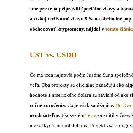
sme pre teba pripravili špeciálne zľavy a bonu
a získaj doživotnú zľavu 5 % na obchodné popl
obchodovať kryptomeny, nájdeš v
tomto článk
UST vs. USDD
Čo má teda najnovší počin Justina Suna spoločn
veľa. Oba projekty sa oficiálne označujú ako
alg
hodnote 1 amerického dolára sú závislé od akejsi
ročné zúročenia
. Čo je však zarážajúce,
Do Kwo
neudržateľné
. Ekosystém
Terra
sa zrútil v čase,
niekoľkých miliárd dolárov. Projekt však fungo