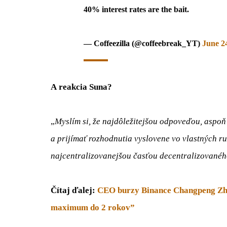
40% interest rates are the bait.
— Coffeezilla (@coffeebreak_YT)
June 2
A reakcia Suna?
„
Myslím si, že najdôležitejšou odpoveďou, aspoň 
a prijímať rozhodnutia vyslovene vo vlastných ruk
najcentralizovanejšou časťou decentralizovanéh
Čítaj ďalej:
CEO burzy Binance Changpeng Zha
maximum do 2 rokov”