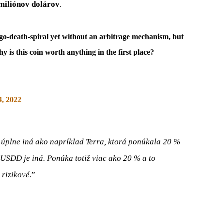
miliónov dolárov
.
lgo-death-spiral yet without an arbitrage mechanism, but
y is this coin worth anything in the first place?
4, 2022
e úplne iná ako napríklad Terra, ktorá ponúkala 20 %
o USDD je iná. Ponúka totiž viac ako 20 % a to
 rizikové
.”