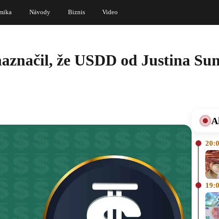
mika
Návody
Biznis
Video
 naznačil, že USDD od Justina S
A
20:
19: