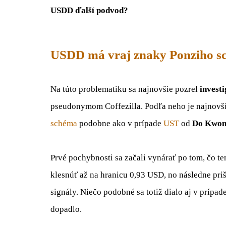
USDD ďalší podvod?
USDD má vraj znaky Ponziho s
Na túto problematiku sa najnovšie pozrel
invest
pseudonymom Coffezilla. Podľa neho je najnovš
schéma
podobne ako v prípade
UST
od
Do Kwo
Prvé pochybnosti sa začali vynárať po tom, čo te
klesnúť až na hranicu 0,93 USD, no následne priš
signály. Niečo podobné sa totiž dialo aj v prípad
dopadlo.