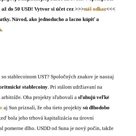
s až do 50 USD! Vytvor si účet cez >>>
náš odkaz
<<<
atky. Návod, ako jednoducho a lacno kúpiť a
u
.
é so stablecoinom UST? Spoločných znakov je naozaj
oritmické stablecoiny
. Pri stálom udržiavaní na
 arbitráže. Oba projekty sľubovali a
sľubujú veľké
n
aj Sun priznali, že oba tieto projekty
sú dlhodobo
 keď bola jeho trhová kapitalizácia na úrovni
val pomerne dlho. USDD od Suna je nový počin, takže