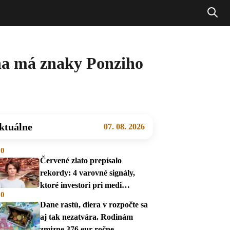
una má znaky Ponziho
ktuálne
07. 08. 2026
00
Červené zlato prepísalo
rekordy: 4 varovné signály,
ktoré investori pri medi
00
prehliadajú
Dane rastú, diera v rozpočte sa
aj tak nezatvára. Rodinám
zmizne 376 eur ročne