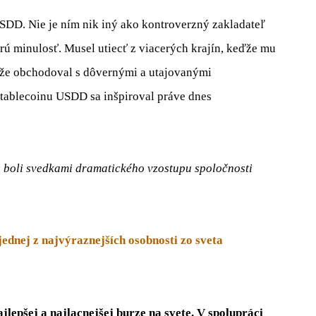
USDD. Nie je ním nik iný ako kontroverzný zakladateľ
trú minulosť. Musel utiecť z viacerých krajín, keďže mu
o, že obchodoval s dôvernými a utajovanými
stablecoinu USDD sa inšpiroval práve dnes
 boli svedkami dramatického vzostupu spoločnosti
 jednej z najvýraznejších osobnosti zo sveta
lepšej a najlacnejšej burze na svete. V spolupráci