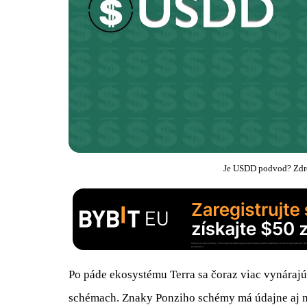
Je USDD podvod? Zdro
Po páde ekosystému Terra sa čoraz viac vynáraj
schémach. Znaky Ponziho schémy má údajne aj na