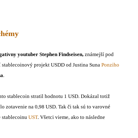
chémy
igatívny youtuber Stephen Findseisen,
známejší pod
í stablecoinový projekt USDD od Justina Suna
Ponziho
na
.
nto stablecoin stratil hodnotu 1 USD. Dokázal totiž
lo zotavenie na 0,98 USD. Tak či tak sú to varovné
e stablecoinu
UST
. Všetci vieme, ako to následne