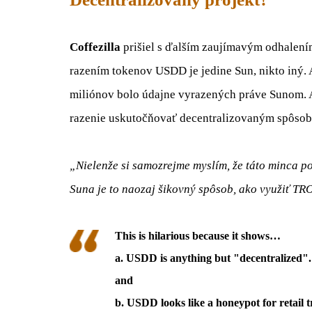
Coffezilla
prišiel s ďalším zaujímavým odhalením
razením tokenov USDD je jedine Sun, nikto iný.
miliónov bolo údajne vyrazených práve Sunom. A t
razenie uskutočňovať decentralizovaným spôso
„Nielenže si samozrejme myslím, že táto minca po
Suna je to naozaj šikovný spôsob, ako využiť TR
This is hilarious because it shows…
a. USDD is anything but "decentralized".
and
b. USDD looks like a honeypot for retail 