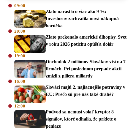
09:00
Zlato narástlo o viac ako 9 %:
Investorov zachvátila nová nákupná
horúčka
20:00
Zlato prekonalo americké dlhopisy. Svet
v roku 2026 potichu opúšťa dolár
19:00
Dôchodok 2 miliónov Slovákov visí na 7
firmách. Pri poslednom prepade akcií
zmizli z piliera miliardy
16:00
Slováci majú 2. najlacnejšie potraviny v
EÚ: Prečo sú pre nás také drahé?
12:00
Podvod sa nemusí volať krypto: 8
signálov, ktoré odhalia, že prídete o
peniaze