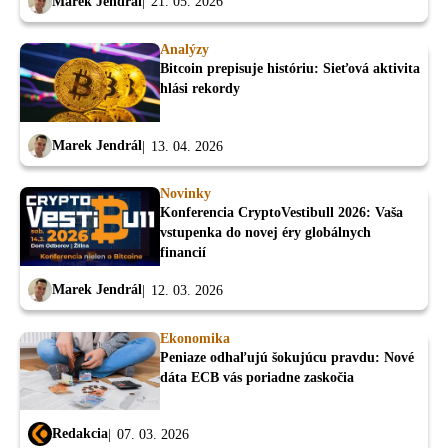
Marek Jendrál
21. 05. 2026
Analýzy
Bitcoin prepisuje históriu: Sieťová aktivita
hlási rekordy
Marek Jendrál
13. 04. 2026
Novinky
Konferencia CryptoVestibull 2026: Vaša
vstupenka do novej éry globálnych
financií
Marek Jendrál
12. 03. 2026
Ekonomika
Peniaze odhaľujú šokujúcu pravdu: Nové
dáta ECB vás poriadne zaskočia
Redakcia
07. 03. 2026