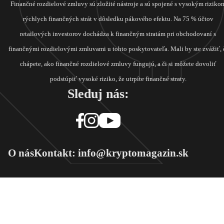
Finančné rozdielové zmluvy sú zložité nástroje a sú spojené s vysokým riziko
rýchlych finančných strát v dôsledku pákového efektu. Na 75 % účtov
retailových investorov dochádza k finančným stratám pri obchodovaní s
finančnými rozdielovými zmluvami u tohto poskytovateľa. Mali by ste zvážiť, 
chápete, ako finančné rozdielové zmluvy fungujú, a či si môžete dovoliť
podstúpiť vysoké riziko, že utrpíte finančné straty.
Sleduj nás:
O nás
Kontakt: info@kryptomagazin.sk