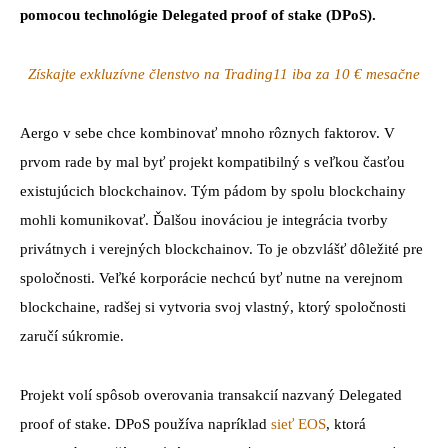
pomocou technológie Delegated proof of stake (DPoS).
Získajte exkluzívne členstvo na Trading11 iba za 10 € mesačne
Aergo v sebe chce kombinovať mnoho rôznych faktorov. V
prvom rade by mal byť projekt kompatibilný s veľkou časťou
existujúcich blockchainov. Tým pádom by spolu blockchainy
mohli komunikovať. Ďalšou inováciou je integrácia tvorby
privátnych i verejných blockchainov. To je obzvlášť dôležité pre
spoločnosti. Veľké korporácie nechcú byť nutne na verejnom
blockchaine, radšej si vytvoria svoj vlastný, ktorý spoločnosti
zaručí súkromie.
Projekt volí spôsob overovania transakcií nazvaný Delegated
proof of stake. DPoS používa napríklad
sieť EOS
, ktorá