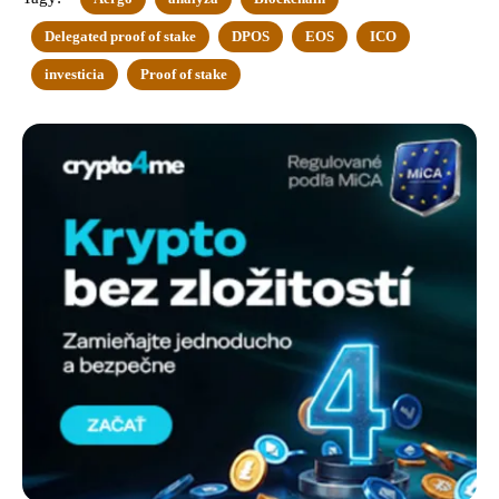
Delegated proof of stake
DPOS
EOS
ICO
investicia
Proof of stake