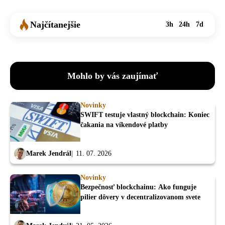
Najčítanejšie
3h
24h
7d
Mohlo by vás zaujímať
Novinky
SWIFT testuje vlastný blockchain: Koniec
čakania na víkendové platby
Marek Jendrál
11. 07. 2026
Novinky
Bezpečnosť blockchainu: Ako funguje
pilier dôvery v decentralizovanom svete