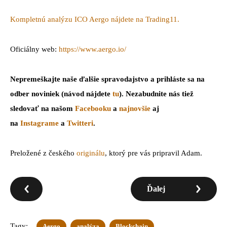
Kompletnú analýzu ICO Aergo nájdete na Trading11.
Oficiálny web:
https://www.aergo.io/
Nepremeškajte naše ďalšie spravodajstvo a prihláste sa na
odber noviniek (návod nájdete
tu
). Nezabudnite nás tiež
sledovať na našom
Facebooku
a
najnovšie
aj
na
Instagrame
a
Twitteri
.
Preložené z českého
originálu
, ktorý pre vás pripravil Adam.
Ďalej
Tagy:
Aergo
analýza
Blockchain