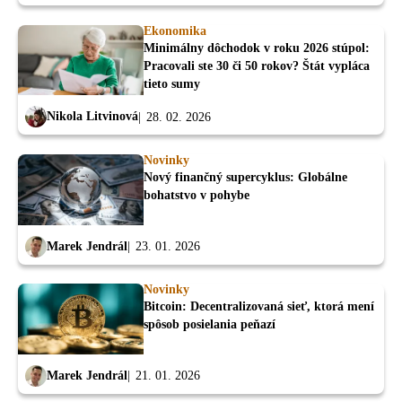
Ekonomika
Minimálny dôchodok v roku 2026 stúpol:
Pracovali ste 30 či 50 rokov? Štát vypláca
tieto sumy
Nikola Litvinová
28. 02. 2026
Novinky
Nový finančný supercyklus: Globálne
bohatstvo v pohybe
Marek Jendrál
23. 01. 2026
Novinky
Bitcoin: Decentralizovaná sieť, ktorá mení
spôsob posielania peňazí
Marek Jendrál
21. 01. 2026