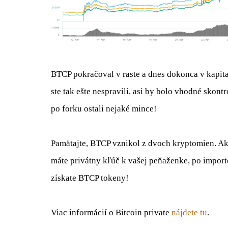
BTCP pokračoval v raste a dnes dokonca v kapita
ste tak ešte nespravili, asi by bolo vhodné sko
po forku ostali nejaké mince!
Pamätajte, BTCP vznikol z dvoch kryptomien. Ak s
máte privátny kľúč k vašej peňaženke, po impor
získate BTCP tokeny!
Viac informácií o Bitcoin private
nájdete tu
.