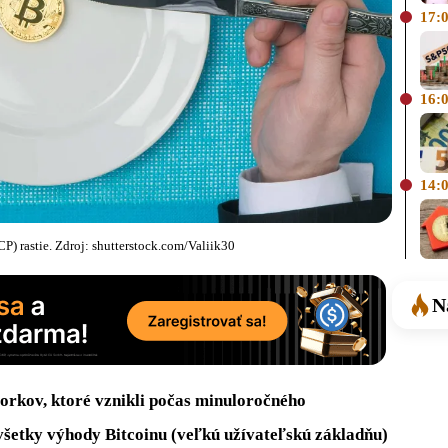
17:
16:
14:
P) rastie. Zdroj: shutterstock.com/Valiik30
N
 forkov, ktoré vznikli počas minuloročného
všetky výhody Bitcoinu (veľkú užívateľskú základňu)