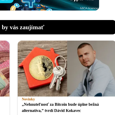
 by vás zaujímať
Novinky
„Nehnuteľnosť za Bitcoin bude úplne bežná
alternatíva,” tvrdí Dávid Kokavec