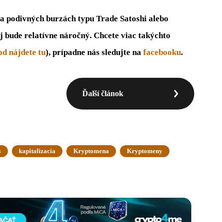
na podivných burzách typu Trade Satoshi alebo
j bude relatívne náročný. Chcete viac takýchto
d nájdete tu
), prípadne nás sledujte na
facebooku
.
Ďalší článok
a
kapitalizacia
Kryptomena
Kryptomeny