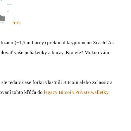
fork
lizácii (~1,5 miliardy) prekonal kryptomenu Zcash! Ak
ntrolovať vaše peňaženky a burzy. Kto vie? Možno vám
te teda v čase forku vlastnili Bitcoin alebo Zclassic a
tovaní tohto kľúča do
legacy Bitcoin Private walletky
,