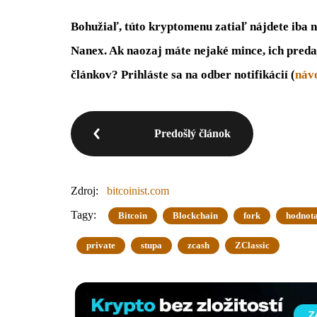
Bohužiaľ, túto kryptomenu zatiaľ nájdete iba 
Nanex. Ak naozaj máte nejaké mince, ich preda
článkov? Prihláste sa na odber notifikácií (
návo
Predošlý článok
Zdroj:
bitcoinist.com
Tagy:
Bitcoin
Blockchain
fork
hodnot
private
stupa
zcash
ZClassic