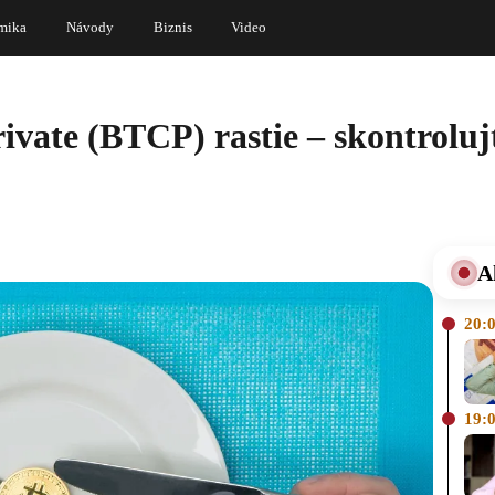
mika
Návody
Biznis
Video
vate (BTCP) rastie – skontrolujt
A
20:
19: