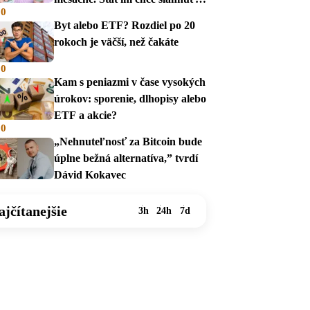
00
na dávky
Byt alebo ETF? Rozdiel po 20
rokoch je väčší, než čakáte
00
Kam s peniazmi v čase vysokých
úrokov: sporenie, dlhopisy alebo
ETF a akcie?
00
„Nehnuteľnosť za Bitcoin bude
úplne bežná alternatíva,” tvrdí
Dávid Kokavec
ajčítanejšie
3h
24h
7d