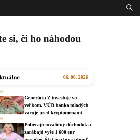
e si, či ho náhodou
ktuálne
06. 08. 2026
00
Generácia Z investuje vo
veľkom. VÚB banka mladých
varuje pred kryptomenami
00
Poberajú invalidný dôchodok a
zarábajú vyše 1 600 eur
mesačne. Štát im chce siahnuť