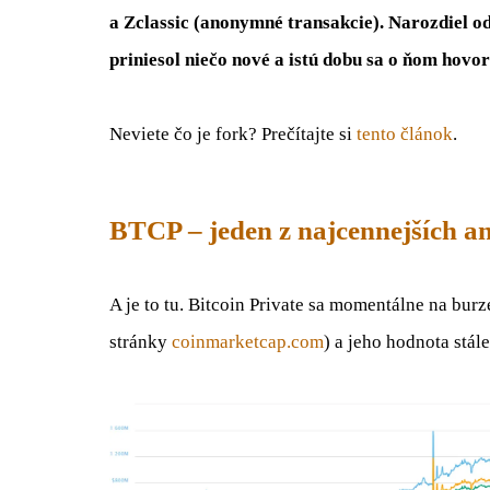
a Zclassic (anonymné transakcie). Narozdiel o
priniesol niečo nové a istú dobu sa o ňom hovo
Neviete čo je fork? Prečítajte si
tento článok
.
BTCP – jeden z najcennejších 
A je to tu. Bitcoin Private sa momentálne na bur
stránky
coinmarketcap.com
) a jeho hodnota stál