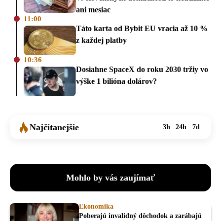
ani mesiac
11:00
Táto karta od Bybit EU vracia až 10 %
z každej platby
10:36
Dosiahne SpaceX do roku 2030 tržiy vo
výške 1 bilióna dolárov?
Najčítanejšie
3h
24h
7d
Mohlo by vás zaujímať
Ekonomika
Poberajú invalidný dôchodok a zarábajú