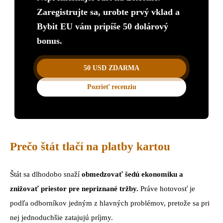
Zaregistrujte sa, urobte prvý vklad a
Bybit EU vám pripíše 50 dolárový
bonus.
50 USD ZDARMA
Pozrieť recenziu
Prečo štát tlačí na platby kartou
Štát sa dlhodobo snaží
obmedzovať šedú ekonomiku a
znižovať priestor pre nepriznané tržby.
Práve hotovosť je
podľa odborníkov jedným z hlavných problémov, pretože sa pri
nej jednoduchšie zatajujú príjmy.