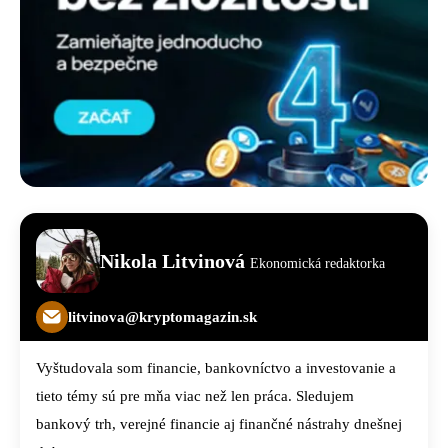
Nikola Litvinová
Ekonomická redaktorka
litvinova@kryptomagazin.sk
Vyštudovala som financie, bankovníctvo a investovanie a
tieto témy sú pre mňa viac než len práca. Sledujem
bankový trh, verejné financie aj finančné nástrahy dnešnej