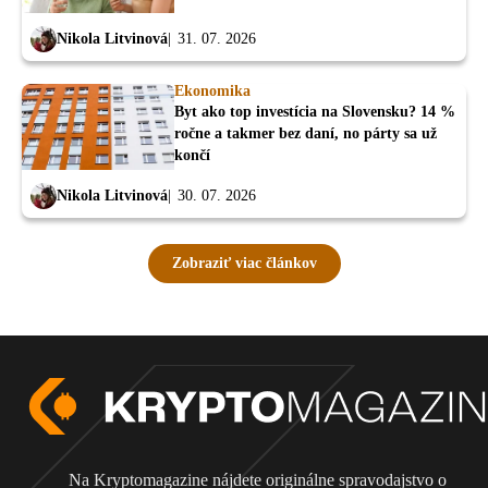
Nikola Litvinová
31. 07. 2026
Ekonomika
Byt ako top investícia na Slovensku? 14 %
ročne a takmer bez daní, no párty sa už
končí
Nikola Litvinová
30. 07. 2026
Zobraziť viac článkov
Na Kryptomagazine nájdete originálne spravodajstvo o