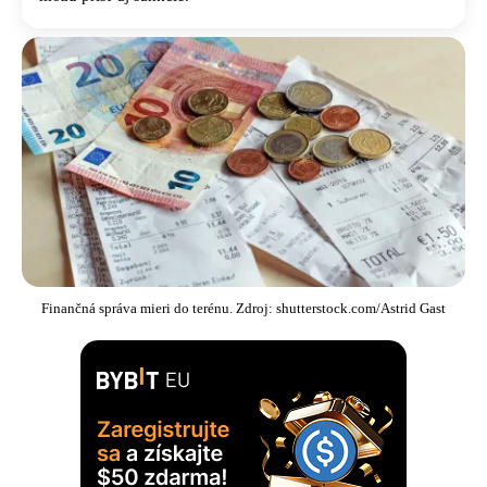
Finančná správa mieri do terénu. Zdroj: shutterstock.com/Astrid Gast