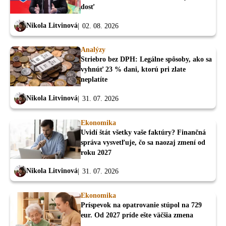
dosť
Nikola Litvinová
02. 08. 2026
Analýzy
Striebro bez DPH: Legálne spôsoby, ako sa
vyhnúť 23 % dani, ktorú pri zlate
neplatíte
Nikola Litvinová
31. 07. 2026
Ekonomika
Uvidí štát všetky vaše faktúry? Finančná
správa vysvetľuje, čo sa naozaj zmení od
roku 2027
Nikola Litvinová
31. 07. 2026
Ekonomika
Príspevok na opatrovanie stúpol na 729
eur. Od 2027 príde ešte väčšia zmena