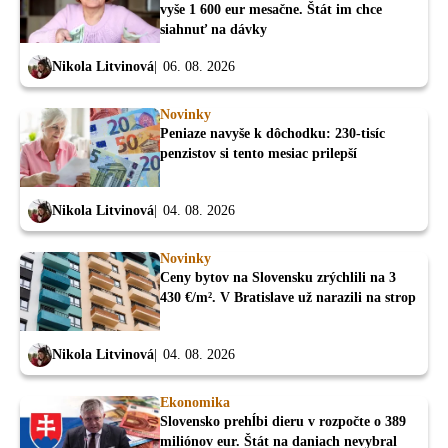
vyše 1 600 eur mesačne. Štát im chce
siahnuť na dávky
Nikola Litvinová
06. 08. 2026
Novinky
Peniaze navyše k dôchodku: 230-tisíc
penzistov si tento mesiac prilepší
Nikola Litvinová
04. 08. 2026
Novinky
Ceny bytov na Slovensku zrýchlili na 3
430 €/m². V Bratislave už narazili na strop
Nikola Litvinová
04. 08. 2026
Ekonomika
Slovensko prehĺbi dieru v rozpočte o 389
miliónov eur. Štát na daniach nevybral