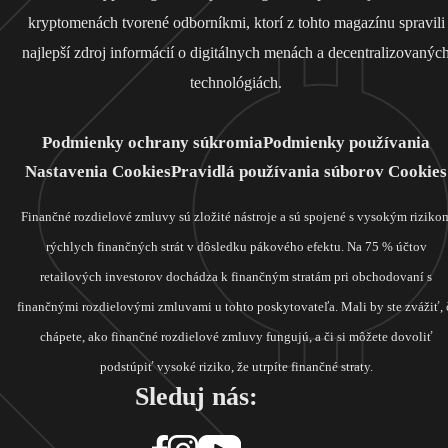
kryptomenách tvorené odborníkmi, ktorí z tohto magazínu spravili
najlepší zdroj informácií o digitálnych menách a decentralizovanýc
technológiách.
Podmienky ochrany súkromia
Podmienky používania
Nastavenia Cookies
Pravidlá používania súborov Cookies
Finančné rozdielové zmluvy sú zložité nástroje a sú spojené s vysokým riziko
rýchlych finančných strát v dôsledku pákového efektu. Na 75 % účtov
retailových investorov dochádza k finančným stratám pri obchodovaní s
finančnými rozdielovými zmluvami u tohto poskytovateľa. Mali by ste zvážiť, 
chápete, ako finančné rozdielové zmluvy fungujú, a či si môžete dovoliť
podstúpiť vysoké riziko, že utrpíte finančné straty.
Sleduj nás: