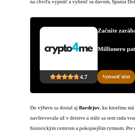
na chvíľu vypnúť a vyhnúť sa davom, Špania Do
Začnite zarába
Millionero p
4.7
Vytvoriť účet
Do výberu sa dostal aj
Bardejov
, ku ktorému má
navštevovala už v detstve a stále sa sem rada v
historickým centrom a pokojnejším rytmom. Pre 