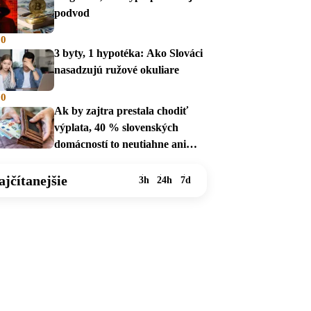
podvod
00
3 byty, 1 hypotéka: Ako Slováci
nasadzujú ružové okuliare
00
Ak by zajtra prestala chodiť
výplata, 40 % slovenských
domácností to neutiahne ani
mesiac
ajčítanejšie
3h
24h
7d