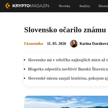
Novinky
Analýzy
Ekono
Slovensko očarilo známu 
Ekonomika
11. 05. 2026
Karina Darákov
Slovensko má v rebríčku najkrajších miest až 
Blogerka odporúča navštíviť Banskú Štiavnicu
Slovenské miesta zaujali históriou, pokojom a