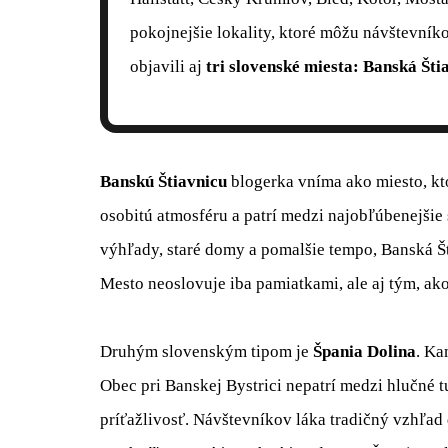
pokojnejšie lokality, ktoré môžu návštevník
objavili aj
tri slovenské miesta: Banská Šti
Banskú Štiavnicu
blogerka vníma ako miesto, kto
osobitú atmosféru a patrí medzi najobľúbenejšie 
výhľady, staré domy a pomalšie tempo, Banská Š
Mesto neoslovuje iba pamiatkami, ale aj tým, ak
Druhým slovenským tipom je
Špania Dolina
. Ka
Obec pri Banskej Bystrici nepatrí medzi hlučné tu
príťažlivosť. Návštevníkov láka tradičný vzhľad 