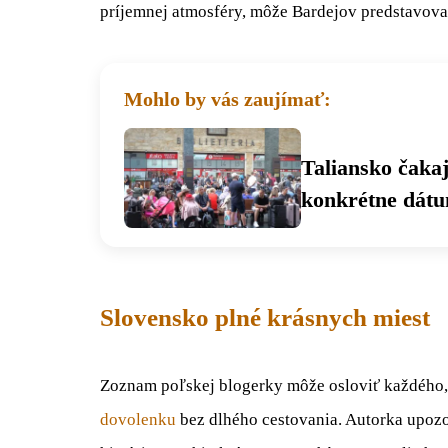
príjemnej atmosféry, môže Bardejov predstavovať
Mohlo by vás zaujímať:
Taliansko čaka
konkrétne dát
Slovensko plné krásnych miest
Zoznam poľskej blogerky môže osloviť každého, 
dovolenku
bez dlhého cestovania. Autorka upozor