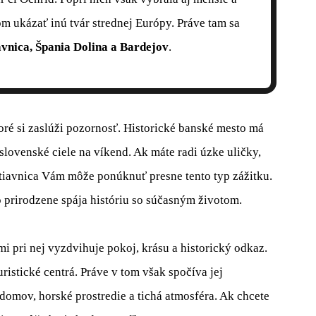
om ukázať inú tvár strednej Európy. Práve tam sa
avnica, Špania Dolina a Bardejov
.
ré si zaslúži pozornosť. Historické banské mesto má
slovenské ciele na víkend. Ak máte radi úzke uličky,
tiavnica Vám môže ponúknuť presne tento typ zážitku.
o prirodzene spája históriu so súčasným životom.
mi pri nej vyzdvihuje pokoj, krásu a historický odkaz.
ristické centrá. Práve v tom však spočíva jej
domov, horské prostredie a tichá atmosféra. Ak chcete