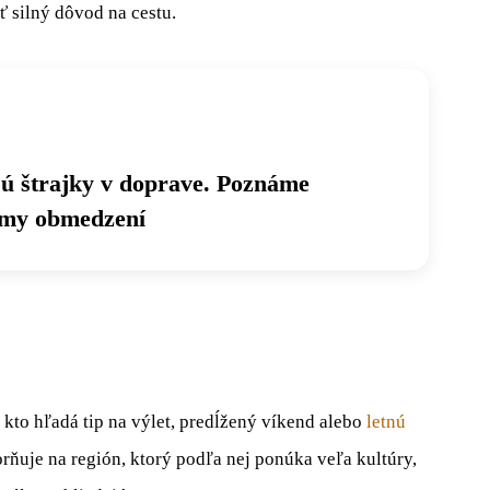
 silný dôvod na cestu.
jú štrajky v doprave. Poznáme
umy obmedzení
kto hľadá tip na výlet, predĺžený víkend alebo
letnú
ňuje na región, ktorý podľa nej ponúka veľa kultúry,