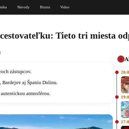
mika
Návody
Biznis
Video
cestovateľku: Tieto tri miesta o
á
A
troch zástupcov.
20:
, Bardejov aj Španiu Dolinu.
j autentickou atmosférou.
19:
17: