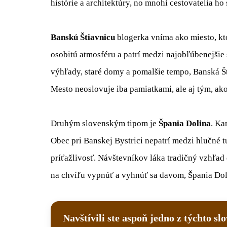
histórie a architektúry, no mnohí cestovatelia ho 
Banskú Štiavnicu
blogerka vníma ako miesto, kto
osobitú atmosféru a patrí medzi najobľúbenejšie 
výhľady, staré domy a pomalšie tempo, Banská Š
Mesto neoslovuje iba pamiatkami, ale aj tým, ak
Druhým slovenským tipom je
Špania Dolina
. Ka
Obec pri Banskej Bystrici nepatrí medzi hlučné tu
príťažlivosť. Návštevníkov láka tradičný vzhľad 
na chvíľu vypnúť a vyhnúť sa davom, Špania Do
Navštívili ste aspoň jedno z týchto s