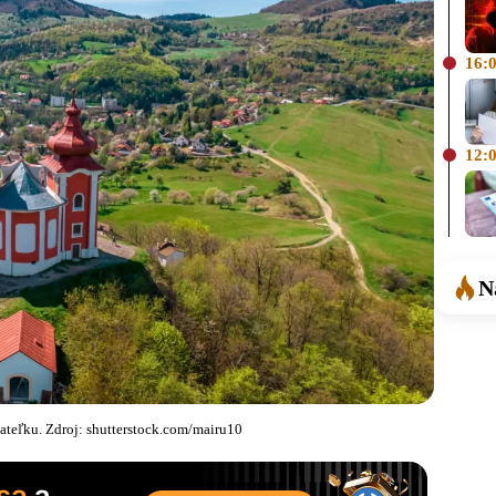
16:
12:
N
ateľku. Zdroj: shutterstock.com/mairu10