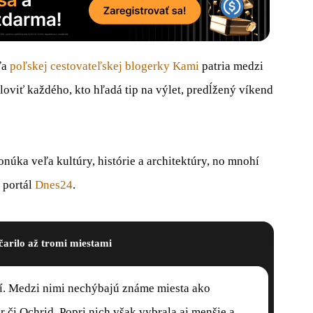
ľa
poľskej cestovateľskej blogerky Kami
patria medzi
loviť každého, kto hľadá tip na výlet, predĺžený víkend
núka veľa kultúry, histórie a architektúry, no mnohí
o portál
Dnes24
.
čarilo až tromi miestami
ií. Medzi nimi nechýbajú známe miesta ako
r či Ochrid. Popri nich však vybrala aj menšie a