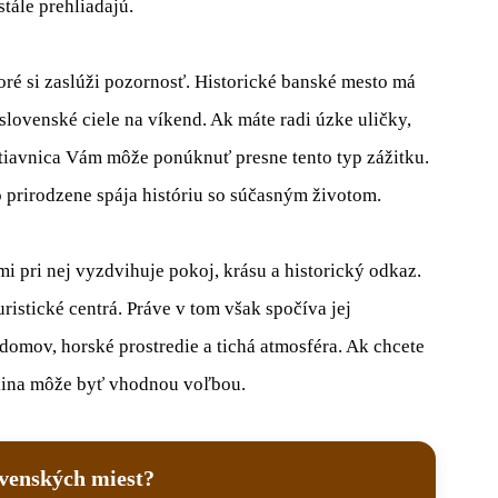
stále prehliadajú.
ré si zaslúži pozornosť. Historické banské mesto má
slovenské ciele na víkend. Ak máte radi úzke uličky,
tiavnica Vám môže ponúknuť presne tento typ zážitku.
o prirodzene spája históriu so súčasným životom.
mi pri nej vyzdvihuje pokoj, krásu a historický odkaz.
ristické centrá. Práve v tom však spočíva jej
domov, horské prostredie a tichá atmosféra. Ak chcete
lina môže byť vhodnou voľbou.
lovenských miest?