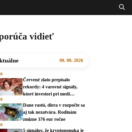
dporúča vidieť
ktuálne
08. 08. 2026
00
Červené zlato prepísalo
rekordy: 4 varovné signály,
ktoré investori pri medi
00
prehliadajú
Dane rastú, diera v rozpočte sa
aj tak nezatvára. Rodinám
zmizne 376 eur ročne
00
5 signálov, že kryptoponuka je