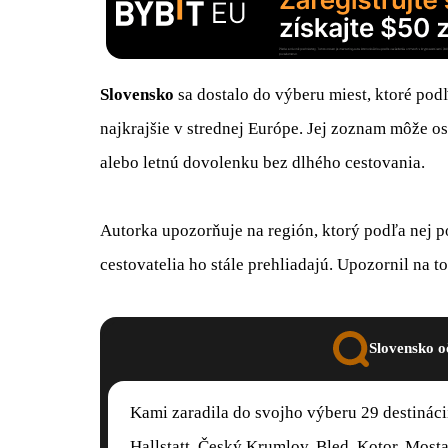
Slovensko
sa dostalo do výberu miest, ktoré pod
najkrajšie v strednej Európe. Jej zoznam môže os
alebo letnú dovolenku bez dlhého cestovania.
Autorka upozorňuje na región, ktorý podľa nej po
cestovatelia ho stále prehliadajú. Upozornil na t
Slovensko o
Kami zaradila do svojho výberu 29 destinác
Hallstatt, Český Krumlov, Bled, Kotor, Mosta