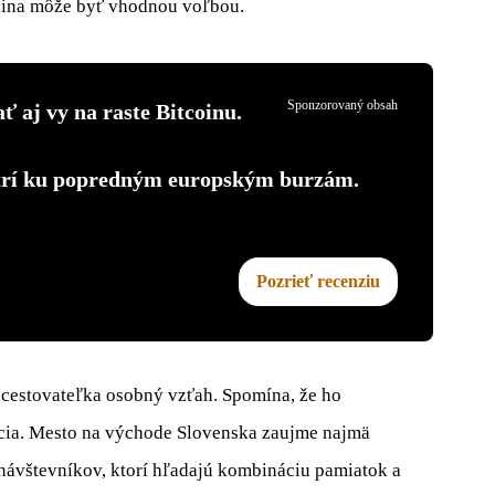
lina môže byť vhodnou voľbou.
Sponzorovaný obsah
ť aj vy na raste Bitcoinu.
atrí ku popredným europským burzám.
Pozrieť recenziu
 cestovateľka osobný vzťah. Spomína, že ho
racia. Mesto na východe Slovenska zaujme najmä
návštevníkov, ktorí hľadajú kombináciu pamiatok a