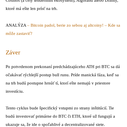
Cosmos (a celý tendermint ekosystém), Algorand alebo Dfinity,
ktoré má ešte len prísť na trh.
ANALÝZA
– Bitcoin padol, berie zo sebou aj altcoiny! – Kde sa
môže zastaviť?
Záver
Po potvrdenom prekonaní predchádzajúceho ATH pri BTC sa dá
očakávať rýchlejší postup bull runu. Príde manická fáza, keď sa
na trh budú postupne hrnúť tí, ktorí ešte nemajú v priestore
investíciu.
Tento cyklus bude špecifický vstupmi zo strany inštitúcií. Tie
budú investovať primárne do BTC či ETH, ktoré už fungujú a
ukazuje sa, že ide o spoľahlivé a decentralizované siete.