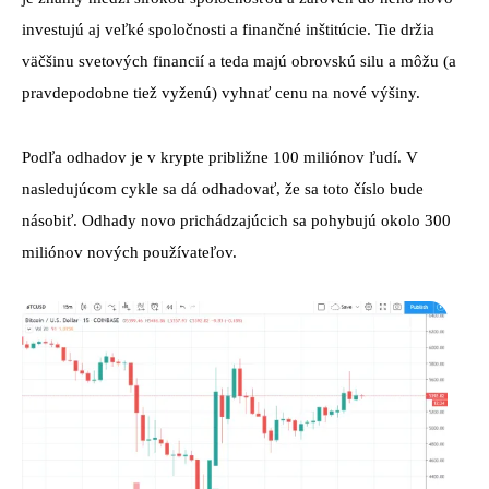
investujú aj veľké spoločnosti a finančné inštitúcie. Tie držia
väčšinu svetových financií a teda majú obrovskú silu a môžu (a
pravdepodobne tiež vyženú) vyhnať cenu na nové výšiny.
Podľa odhadov je v krypte približne 100 miliónov ľudí. V
nasledujúcom cykle sa dá odhadovať, že sa toto číslo bude
násobiť. Odhady novo prichádzajúcich sa pohybujú okolo 300
miliónov nových používateľov.