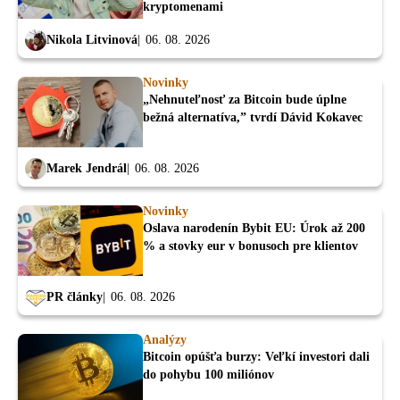
kryptomenami
Nikola Litvinová
06. 08. 2026
Novinky
„Nehnuteľnosť za Bitcoin bude úplne
bežná alternatíva,” tvrdí Dávid Kokavec
Marek Jendrál
06. 08. 2026
Novinky
Oslava narodenín Bybit EU: Úrok až 200
% a stovky eur v bonusoch pre klientov
PR články
06. 08. 2026
Analýzy
Bitcoin opúšťa burzy: Veľkí investori dali
do pohybu 100 miliónov