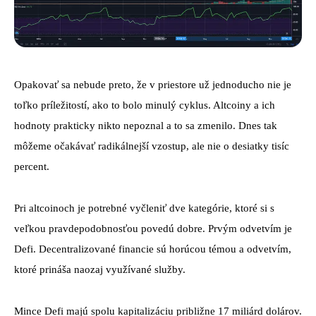
Opakovať sa nebude preto, že v priestore už jednoducho nie je
toľko príležitostí, ako to bolo minulý cyklus. Altcoiny a ich
hodnoty prakticky nikto nepoznal a to sa zmenilo. Dnes tak
môžeme očakávať radikálnejší vzostup, ale nie o desiatky tisíc
percent.
Pri altcoinoch je potrebné vyčleniť dve kategórie, ktoré si s
veľkou pravdepodobnosťou povedú dobre. Prvým odvetvím je
Defi. Decentralizované financie sú horúcou témou a odvetvím,
ktoré prináša naozaj využívané služby.
Mince Defi majú spolu kapitalizáciu približne 17 miliárd dolárov.