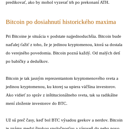
predikovať, ako by mohol vyzerať trh po prekonaní ATH.
Bitcoin po dosiahnutí historického maxima
Pri Bitcoine je situácia v podstate najjednoduchšia. Bitcoin bude
naďalej ťažiť z toho, že je jedinou kryptomenou, ktorá sa dostala
do verejného povedomia. Bitcoin pozná každý. Od malých detí
po babičky a deduškov.
Bitcoin je tak jasným reprezentantom kryptomenového sveta a
jedinou kryptomenou, ku ktorej sa upiera väčšina investorov.
Ako vidieť zo správ z inštitucionálneho sveta, tak sa radikálne
mení zloženie investorov do BTC.
Už sú preč časy, keď bol BTC výsadou geekov a nerdov. Bitcoin
je známy medzi širokou spoločnosťou a zároveň do neho novo