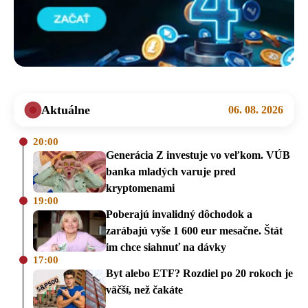
Aktuálne
06. 08. 2026
20:00
Generácia Z investuje vo veľkom. VÚB
banka mladých varuje pred
kryptomenami
19:00
Poberajú invalidný dôchodok a
zarábajú vyše 1 600 eur mesačne. Štát
im chce siahnuť na dávky
17:00
Byt alebo ETF? Rozdiel po 20 rokoch je
väčší, než čakáte