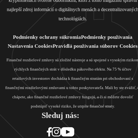
kryptomenách tvorené odborníkmi, ktorí z tohto magazínu spravili
najlepší zdroj informácií o digitálnych menách a decentralizovanýc
technológiách.
Podmienky ochrany súkromia
Podmienky používania
Nastavenia Cookies
Pravidlá používania súborov Cookies
Finančné rozdielové zmluvy sú zložité nástroje a sú spojené s vysokým riziko
rýchlych finančných strát v dôsledku pákového efektu. Na 75 % účtov
retailových investorov dochádza k finančným stratám pri obchodovaní s
finančnými rozdielovými zmluvami u tohto poskytovateľa. Mali by ste zvážiť, 
chápete, ako finančné rozdielové zmluvy fungujú, a či si môžete dovoliť
podstúpiť vysoké riziko, že utrpíte finančné straty.
Sleduj nás: