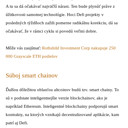
A tu sa dá očakávať najväčší nárast. Ten bude plynúť práve z
úžitkovosti samotnej technológie. Hoci Defi projekty v
posledných týždňoch zažili pomerne radikálnu korekciu, dá sa
očakávať, že v rámci cyklu si povedú veľmi dobre.
Môže vás zaujímať:
Rothshild Investment Corp nakupuje 250
000 Grayscale ETH podielov
Súboj smart chainov
Ďalšou dôležitou oblasťou altcoinov budú tzv. smart chainy. To
sú v podstate inteligentnejšie verzie blockchainov, ako je
napríklad Ethereum. Inteligentné blockchainy podporujú smart
kontrakty, na ktorých vznikajú decentralizované aplikácie, kam
patrí aj Defi.