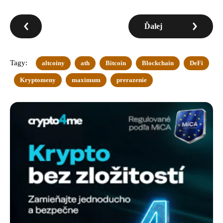
Ďalej
Tagy:
altcoiny
ath
Bitcoin
Blockchain
DeFi
Kryptomeny
maximum
prerazenie