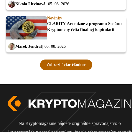
Nikola Litvinová
05. 08. 2026
Novinky
CLARITY Act mizne z programu Senátu:
Kryptomeny čelia finálnej kapitulácii
Marek Jendrál
05. 08. 2026
Zobraziť viac článkov
Na Kryptomagazine nájdete originálne spravodajstvo o