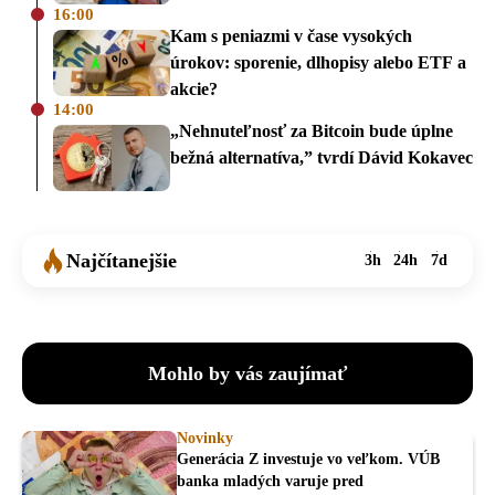
16:00
Kam s peniazmi v čase vysokých
úrokov: sporenie, dlhopisy alebo ETF a
akcie?
14:00
„Nehnuteľnosť za Bitcoin bude úplne
bežná alternatíva,” tvrdí Dávid Kokavec
Najčítanejšie
3h
24h
7d
Mohlo by vás zaujímať
Novinky
Generácia Z investuje vo veľkom. VÚB
banka mladých varuje pred