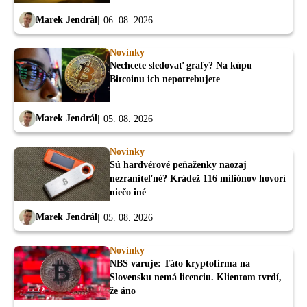
Marek Jendrál
06. 08. 2026
Novinky
Nechcete sledovať grafy? Na kúpu
Bitcoinu ich nepotrebujete
Marek Jendrál
05. 08. 2026
Novinky
Sú hardvérové peňaženky naozaj
nezraniteľné? Krádež 116 miliónov hovorí
niečo iné
Marek Jendrál
05. 08. 2026
Novinky
NBS varuje: Táto kryptofirma na
Slovensku nemá licenciu. Klientom tvrdí,
že áno