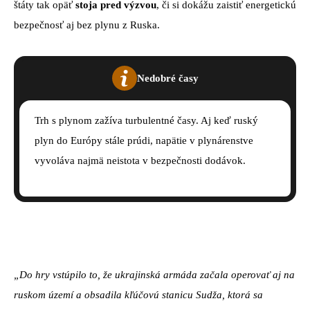
štáty tak opäť
stoja pred výzvou
, či si dokážu zaistiť energetickú
bezpečnosť aj bez plynu z Ruska.
Nedobré časy
Trh s plynom zažíva turbulentné časy. Aj keď ruský
plyn do Európy stále prúdi, napätie v plynárenstve
vyvoláva najmä neistota v bezpečnosti dodávok.
„Do hry vstúpilo to, že ukrajinská armáda začala operovať aj na
ruskom území a obsadila kľúčovú stanicu Sudža, ktorá sa