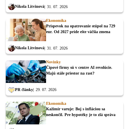
Nikola Litvinová
31. 07. 2026
Ekonomika
Príspevok na opatrovanie stúpol na 729
eur. Od 2027 príde ešte väčšia zmena
Nikola Litvinová
31. 07. 2026
Novinky
Čipové firmy sú v centre AI revolúcie.
Majú stále priestor na rast?
PR články
29. 07. 2026
Ekonomika
Kažimír varuje: Boj s infláciou sa
neskončil. Pre hypotéky je to zlá správa