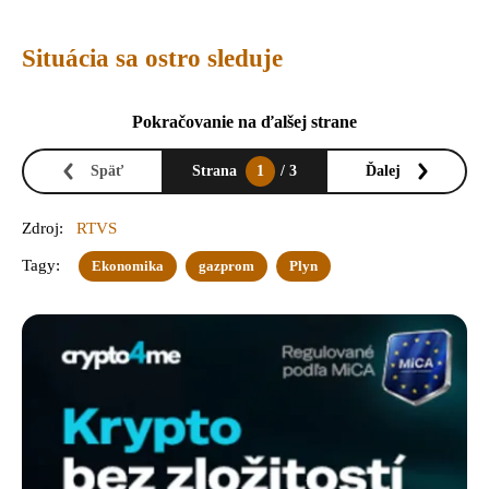
Situácia sa ostro sleduje
Pokračovanie na ďalšej strane
Späť
Strana
1
/ 3
Ďalej
Zdroj:
RTVS
Tagy:
Ekonomika
gazprom
Plyn