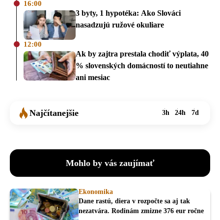
16:00
3 byty, 1 hypotéka: Ako Slováci
nasadzujú ružové okuliare
12:00
Ak by zajtra prestala chodiť výplata, 40
% slovenských domácností to neutiahne
ani mesiac
Najčítanejšie
3h
24h
7d
Mohlo by vás zaujímať
Ekonomika
Dane rastú, diera v rozpočte sa aj tak
nezatvára. Rodinám zmizne 376 eur ročne