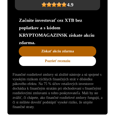
4.9
Začnite investovať cez XTB bez
poplatkov a s kódom
KRYPTOMAGAZINSK získate akciu
zdarma.
Získať akciu zdarma
Pozrieť recenziu
Finančné rozdielové zmluvy sú zložité nástroje a sú spojené s
vysokým rizikom rýchlych finančných strát v dôsledku
pákového efektu. Na 75 % účtov retailových investorov
dochádza k finančným stratám pri obchodovaní s finančnými
rozdielovými zmluvami u tohto poskytovateľa. Mali by ste
zvážiť, či chápete, ako finančné rozdielové zmluvy fungujú, a
či si môžete dovoliť podstúpiť vysoké riziko, že utrpíte
finančné straty.