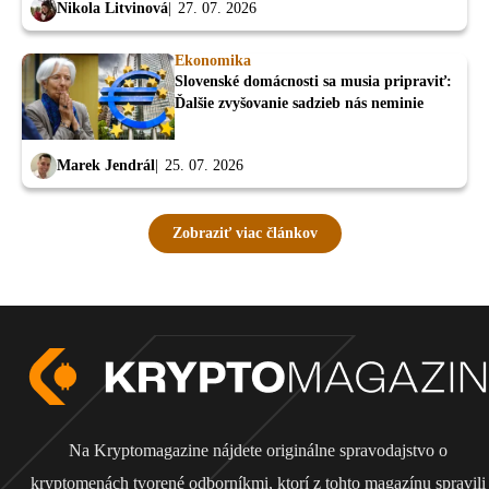
Nikola Litvinová
27. 07. 2026
Ekonomika
Slovenské domácnosti sa musia pripraviť:
Ďalšie zvyšovanie sadzieb nás neminie
Marek Jendrál
25. 07. 2026
Zobraziť viac článkov
Na Kryptomagazine nájdete originálne spravodajstvo o
kryptomenách tvorené odborníkmi, ktorí z tohto magazínu spravili