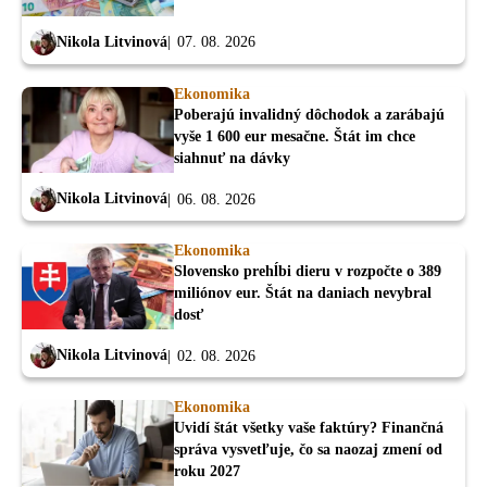
Nikola Litvinová
07. 08. 2026
Ekonomika
Poberajú invalidný dôchodok a zarábajú
vyše 1 600 eur mesačne. Štát im chce
siahnuť na dávky
Nikola Litvinová
06. 08. 2026
Ekonomika
Slovensko prehĺbi dieru v rozpočte o 389
miliónov eur. Štát na daniach nevybral
dosť
Nikola Litvinová
02. 08. 2026
Ekonomika
Uvidí štát všetky vaše faktúry? Finančná
správa vysvetľuje, čo sa naozaj zmení od
roku 2027