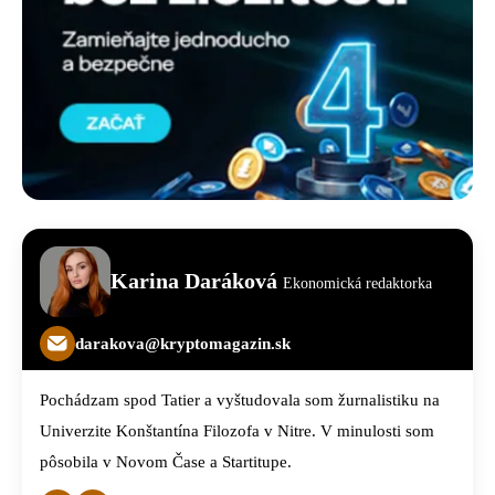
Karina Daráková
Ekonomická redaktorka
darakova@kryptomagazin.sk
Pochádzam spod Tatier a vyštudovala som žurnalistiku na
Univerzite Konštantína Filozofa v Nitre. V minulosti som
pôsobila v Novom Čase a Startitupe.