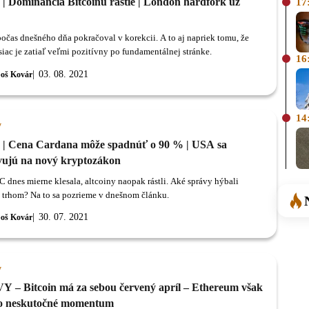
 | Dominancia Bitcoinu rastie | London hardfork už
17
počas dnešného dňa pokračoval v korekcii. A to aj napriek tomu, že
siac je zatiaľ veľmi pozitívny po fundamentálnej stránke.
16
03. 08. 2021
oš Kovár
14
y
 | Cena Cardana môže spadnúť o 90 % | USA sa
vujú na nový kryptozákon
 dnes mierne klesala, altcoiny naopak rástli. Aké správy hýbali
trhom? Na to sa pozrieme v dnešnom článku.
30. 07. 2021
oš Kovár
y
 – Bitcoin má za sebou červený apríl – Ethereum však
o neskutočné momentum