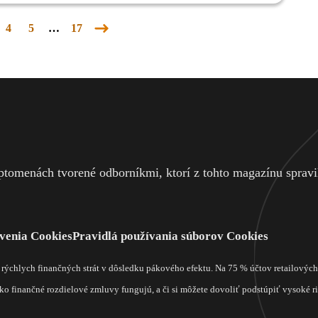
4
5
…
17
Nasledujúca
stránka
tomenách tvorené odborníkmi, ktorí z tohto magazínu spravili
venia Cookies
Pravidlá používania súborov Cookies
m rýchlych finančných strát v dôsledku pákového efektu. Na 75 % účtov retailový
o finančné rozdielové zmluvy fungujú, a či si môžete dovoliť podstúpiť vysoké rizi