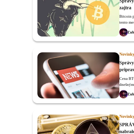
Správy
zajtra
Bitcoin 
tento me
Ľub
Novink
Správy
pripra
Cena BTC
dnešným 
Ľub
Novink
SPRÁVY
nabral