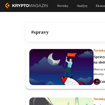
Novinky
Analýzy
Ekono
spravy
Novink
Správy 
na sled
Dnes tu 
altcoiny 
Ľub
Novink