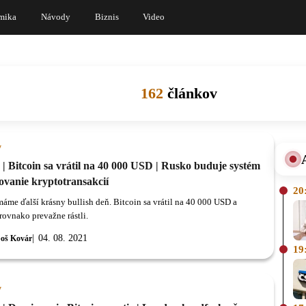
mika
Návody
Biznis
Video
162
článkov
y
| Bitcoin sa vrátil na 40 000 USD | Rusko buduje systém
ovanie kryptotransakcií
20
máme ďalší krásny bullish deň. Bitcoin sa vrátil na 40 000 USD a
rovnako prevažne rástli.
04. 08. 2021
oš Kovár
19
y