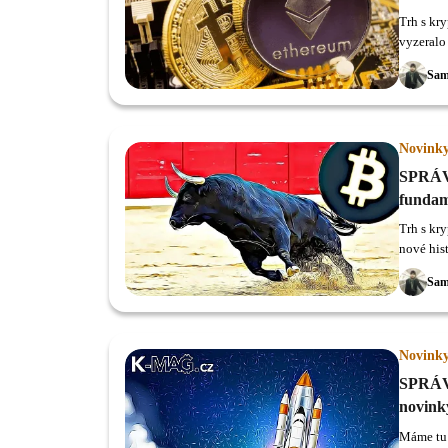
Trh s kr
vyzeralo 
burzy Co
Sam
maxima.
Novink
SPRÁVY
fundam
Trh s kr
nové his
zalistov
Sam
Novink
SPRÁVY
novink
Máme tu 