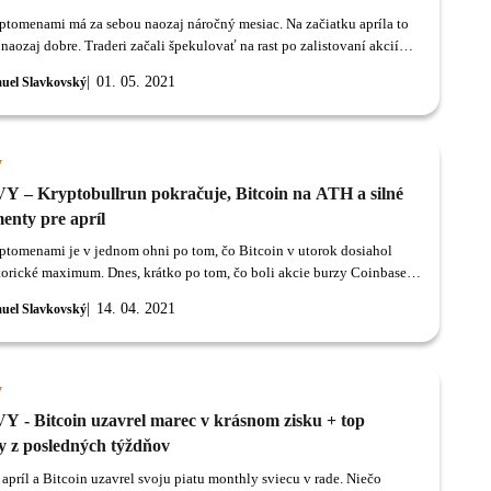
yptomenami má za sebou naozaj náročný mesiac. Na začiatku apríla to
naozaj dobre. Traderi začali špekulovať na rast po zalistovaní akcií
inbase na NASDAQ a naozaj sme sa dočkali nového historického
01. 05. 2021
uel Slavkovský
y
 – Kryptobullrun pokračuje, Bitcoin na ATH a silné
enty pre apríl
yptomenami je v jednom ohni po tom, čo Bitcoin v utorok dosiahol
torické maximum. Dnes, krátko po tom, čo boli akcie burzy Coinbase
ané na NASDAQ, dokonca otestoval hladinu 65 000 dolárov.
14. 04. 2021
uel Slavkovský
y
 - Bitcoin uzavrel marec v krásnom zisku + top
y z posledných týždňov
apríl a Bitcoin uzavrel svoju piatu monthly sviecu v rade. Niečo