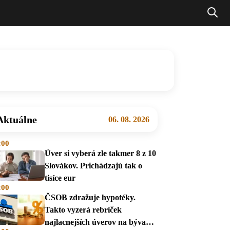
Aktuálne
06. 08. 2026
:00
Úver si vyberá zle takmer 8 z 10
Slovákov. Prichádzajú tak o
tisíce eur
:00
ČSOB zdražuje hypotéky.
Takto vyzerá rebríček
najlacnejších úverov na bývanie