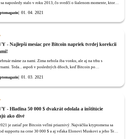
sa naposledy stalo v roku 2013, čo svedčí o šialenom momente, ktoré
omeny vytvorili počas tejto ekonomickej krízy.
01. 04. 2021
ptomagazin
y
 - Najlepší mesiac pre Bitcoin napriek tvrdej korekcii
ami!
ebruár máme za nami. Zima nebola iba vonku, ale aj na trhu s
nami. Teda... aspoň v posledných dňoch, keď Bitcoin po
lnom raste padol o 33%.
01. 03. 2021
ptomagazin
y
 - Hladina 50 000 $ dvakrát odolala a inštitúcie
jú ako divé
2021 je zatiaľ pre Bitcoin veľmi priaznivý. Najväčšia kryptomena sa
 od supportu na cene 30 000 $ a aj vďaka Elonovi Muskovi a jeho Tesle
na päťdesiattisícovú rezistenciu.