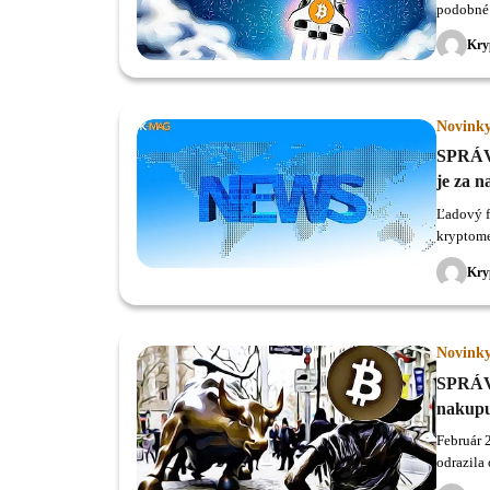
podobné 
si krypt
Kry
Novink
SPRÁVY
je za n
Ľadový f
kryptome
fenomená
Kry
Novink
SPRÁVY
nakupu
Február 
odrazila
už klope 