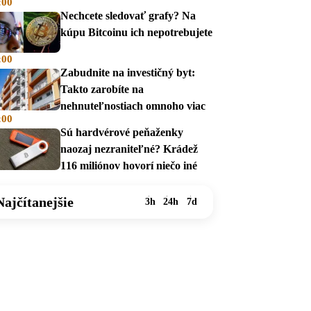
:00
v auguste 2026
Nechcete sledovať grafy? Na
kúpu Bitcoinu ich nepotrebujete
:00
Zabudnite na investičný byt:
Takto zarobíte na
nehnuteľnostiach omnoho viac
:00
Sú hardvérové peňaženky
naozaj nezraniteľné? Krádež
116 miliónov hovorí niečo iné
Najčítanejšie
3h
24h
7d