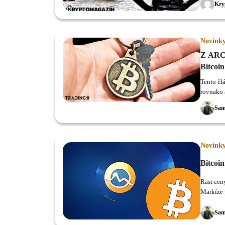
Kry
Novink
Z ARCH
Bitcoin
Tento čl
Sam
Novink
Bitcoi
Rast ceny
Markíze 
posledné
Sam