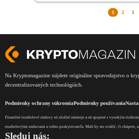
1
2
3
Na Kryptomagazine nájdete originálne spravodajstvo o kryp
decentralizovaných technológiách.
Podmienky ochrany súkromia
Podmienky používania
Nasta
Finančné rozdielové zmluvy sú zložité nástroje a sú spojené s vysokým riziko
rozdielovými zmluvami u tohto poskytovateľa. Mali by ste zvážiť, či chápete, ak
Sleduj nás: