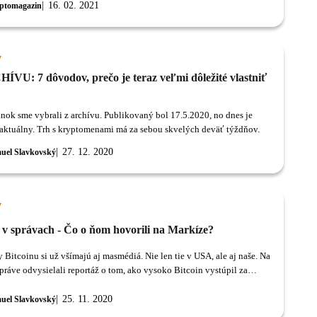
16. 02. 2021
ptomagazin
y
ÍVU: 7 dôvodov, prečo je teraz veľmi dôležité vlastniť
ánok sme vybrali z archívu. Publikovaný bol 17.5.2020, no dnes je
rovnako aktuálny. Trh s kryptomenami má za sebou skvelých deväť týždňov.
27. 12. 2020
uel Slavkovský
y
n v správach - Čo o ňom hovorili na Markíze?
 Bitcoinu si už všímajú aj masmédiá. Nie len tie v USA, ale aj naše. Na
práve odvysielali reportáž o tom, ako vysoko Bitcoin vystúpil za
 týždne.
25. 11. 2020
uel Slavkovský