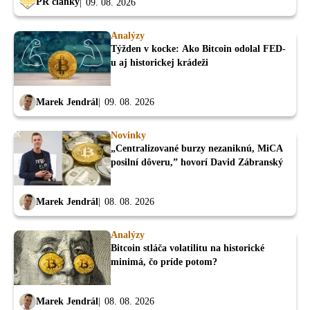
PR články
09. 08. 2026
Analýzy
Týžden v kocke: Ako Bitcoin odolal FED-
u aj historickej krádeži
Marek Jendrál
09. 08. 2026
Novinky
„Centralizované burzy nezaniknú, MiCA
posilní dôveru,” hovorí David Zábranský
Marek Jendrál
08. 08. 2026
Analýzy
Bitcoin stláča volatilitu na historické
minimá, čo príde potom?
Marek Jendrál
08. 08. 2026