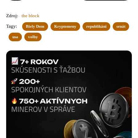
Zdroj:
the block
Tagy:
Biely Dom
Kryptomeny
republikáni
senát
usa
volby