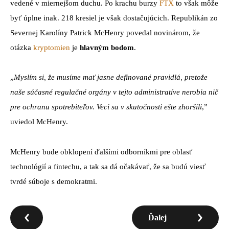
vedené v miernejšom duchu. Po krachu burzy
FTX
to však môže
byť úplne inak. 218 kresiel je však dostačujúcich. Republikán zo
Severnej Karolíny Patrick McHenry povedal novinárom, že
otázka
kryptomien
je
hlavným bodom
.
„
Myslím si, že musíme mať jasne definované pravidlá, pretože
naše súčasné regulačné orgány v tejto administratíve nerobia nič
pre ochranu spotrebiteľov. Veci sa v skutočnosti ešte zhoršili
,”
uviedol McHenry.
McHenry bude obklopení ďalšími odborníkmi pre oblasť
technológií a fintechu, a tak sa dá očakávať, že sa budú viesť
tvrdé súboje s demokratmi.
Ďalej