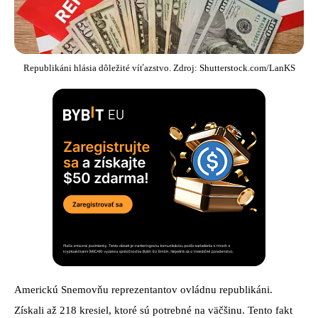
Republikáni hlásia dôležité víťazstvo. Zdroj: Shutterstock.com/LanKS
Americkú Snemovňu reprezentantov ovládnu republikáni.
Získali až 218 kresiel, ktoré sú potrebné na väčšinu. Tento fakt