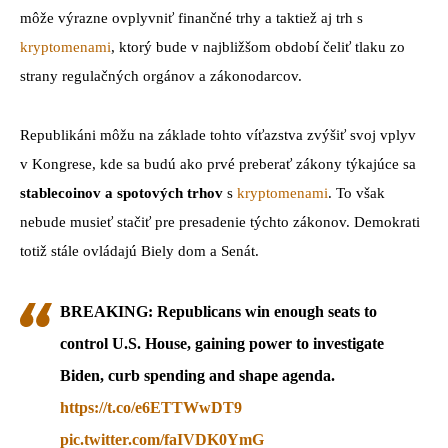
môže výrazne ovplyvniť finančné trhy a taktiež aj trh s
kryptomenami
, ktorý bude v najbližšom období čeliť tlaku zo
strany regulačných orgánov a zákonodarcov.
Republikáni môžu na základe tohto víťazstva zvýšiť svoj vplyv
v Kongrese, kde sa budú ako prvé preberať zákony týkajúce sa
stablecoinov a spotových trhov
s
kryptomenami
. To však
nebude musieť stačiť pre presadenie týchto zákonov. Demokrati
totiž stále ovládajú Biely dom a Senát.
BREAKING: Republicans win enough seats to
control U.S. House, gaining power to investigate
Biden, curb spending and shape agenda.
https://t.co/e6ETTWwDT9
pic.twitter.com/faIVDK0YmG