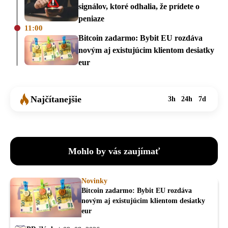
signálov, ktoré odhalia, že prídete o
peniaze
11:00
Bitcoin zadarmo: Bybit EU rozdáva
novým aj existujúcim klientom desiatky
eur
Najčítanejšie
3h
24h
7d
Mohlo by vás zaujímať
Novinky
Bitcoin zadarmo: Bybit EU rozdáva
novým aj existujúcim klientom desiatky
eur