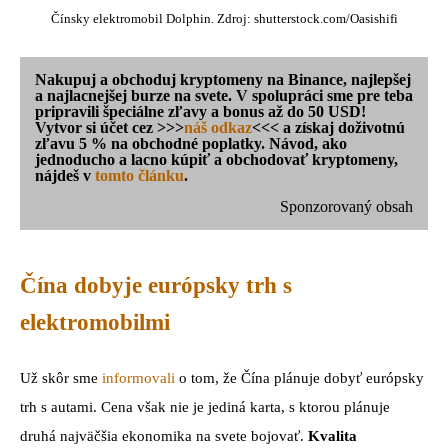
Čínsky elektromobil Dolphin. Zdroj: shutterstock.com/Oasishifi
Nakupuj a obchoduj kryptomeny na Binance, najlepšej
a najlacnejšej burze na svete. V spolupráci sme pre teba
pripravili špeciálne zľavy a bonus až do 50 USD!
Vytvor si účet cez >>>
náš odkaz
<<< a získaj doživotnú
zľavu 5 % na obchodné poplatky. Návod, ako
jednoducho a lacno kúpiť a obchodovať kryptomeny,
nájdeš v
tomto článku
.
Sponzorovaný obsah
Čína dobyje európsky trh s
elektromobilmi
Už skôr sme
informovali
o tom, že Čína plánuje dobyť európsky
trh s autami. Cena však nie je jediná karta, s ktorou plánuje
druhá najväčšia ekonomika na svete bojovať.
Kvalita