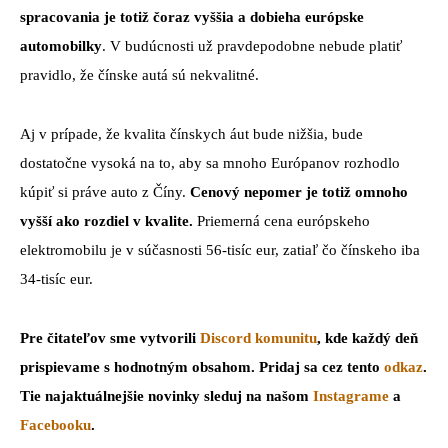
spracovania je totiž čoraz vyššia a dobieha európske
automobilky
. V budúcnosti už pravdepodobne nebude platiť
pravidlo, že čínske autá sú nekvalitné.
Aj v prípade, že kvalita čínskych áut bude nižšia, bude
dostatočne vysoká na to, aby sa mnoho Európanov rozhodlo
kúpiť si práve auto z Číny.
Cenový nepomer je totiž omnoho
vyšší ako rozdiel v kvalite.
Priemerná cena európskeho
elektromobilu je v súčasnosti 56-tisíc eur, zatiaľ čo čínskeho iba
34-tisíc eur.
Pre čitateľov sme vytvorili
Discord komunitu
, kde každý deň
prispievame s hodnotným obsahom. Pridaj sa cez tento
odkaz
.
Tie najaktuálnejšie novinky sleduj na našom
Instagrame
a
Facebooku
.