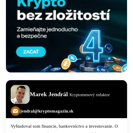
Marek Jendrál
Kryptomenový redaktor
jendral@kryptomagazin.sk
Vyštudoval som financie, bankovníctvo a investovanie. O