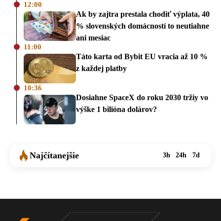
12:00
Ak by zajtra prestala chodiť výplata, 40
% slovenských domácností to neutiahne
ani mesiac
11:00
Táto karta od Bybit EU vracia až 10 %
z každej platby
10:36
Dosiahne SpaceX do roku 2030 tržiy vo
výške 1 bilióna dolárov?
Najčítanejšie
3h
24h
7d