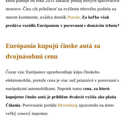
ktorá plánuje od roku 2035 zakázať predaj nových spaľovacích
motorov. Čína cíti príležitosť na zvýšenie trhového podielu na
starom kontinente, uvádza denník
Pravda
.
Za koľko však
predáva vozidlá Európanom v porovnaní s domácim trhom?
Európania kupujú čínske autá za
dvojnásobnú cenu
Čoraz viac Európanov uprednostňuje kúpu čínskeho
elektromobilu, pretože cena je viac než priaznivá v porovnaní s
európskymi automobilkami. Napriek tomu
cena, za ktorú
kupujeme čínske autá je približne dvakrát vyššia ako platia
Číňania
. Porovnanie portálu
Bloomberg
upozornilo na tento
veľký cenový nepomer.