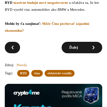
BYD
masívne budujú nové megatovárne
a očakáva sa, že len
BYD vyrobí viac automobilov ako BMW a Mercedes.
Mohlo by ťa zaujímať:
Môže Čína pochovať západnú
ekonomiku?
Ďalej
Zdroj:
Pravda
Tagy:
BYD
čína
elektrické vozidlá