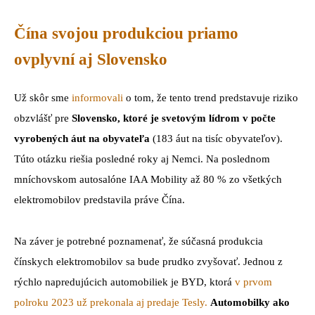
Čína svojou produkciou priamo
ovplyvní aj Slovensko
Už skôr sme
informovali
o tom, že tento trend predstavuje riziko
obzvlášť pre
Slovensko, ktoré je svetovým lídrom v počte
vyrobených áut na obyvateľa
(183 áut na tisíc obyvateľov).
Túto otázku riešia posledné roky aj Nemci. Na poslednom
mníchovskom autosalóne IAA Mobility až 80 % zo všetkých
elektromobilov predstavila práve Čína.
Na záver je potrebné poznamenať, že súčasná produkcia
čínskych elektromobilov sa bude prudko zvyšovať. Jednou z
rýchlo napredujúcich automobiliek je BYD, ktorá
v prvom
polroku 2023 už prekonala aj predaje Tesly.
Automobilky ako