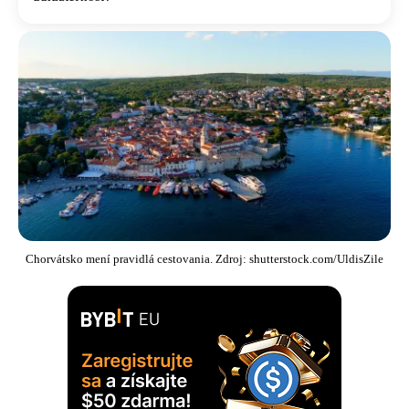
Chorvátsko mení pravidlá cestovania. Zdroj: shutterstock.com/UldisZile