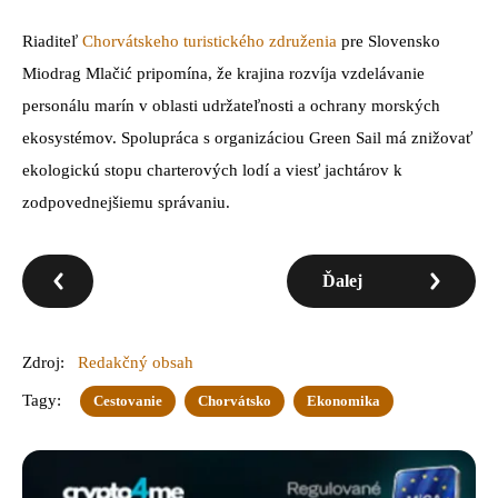
Riaditeľ
Chorvátskeho turistického združenia
pre Slovensko
Miodrag Mlačić pripomína, že krajina rozvíja vzdelávanie
personálu marín v oblasti udržateľnosti a ochrany morských
ekosystémov. Spolupráca s organizáciou Green Sail má znižovať
ekologickú stopu charterových lodí a viesť jachtárov k
zodpovednejšiemu správaniu.
Ďalej
Zdroj:
Redakčný obsah
Tagy:
Cestovanie
Chorvátsko
Ekonomika