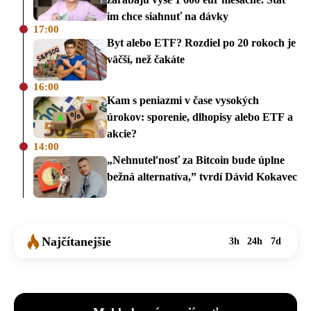
im chce siahnuť na dávky
17:00
Byt alebo ETF? Rozdiel po 20 rokoch je
väčší, než čakáte
16:00
Kam s peniazmi v čase vysokých
úrokov: sporenie, dlhopisy alebo ETF a
akcie?
14:00
„Nehnuteľnosť za Bitcoin bude úplne
bežná alternatíva,” tvrdí Dávid Kokavec
Najčítanejšie
3h
24h
7d