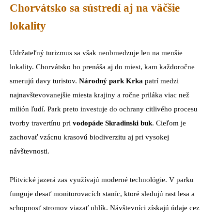
Chorvátsko sa sústredí aj na väčšie
lokality
Udržateľný turizmus sa však neobmedzuje len na menšie
lokality. Chorvátsko ho prenáša aj do miest, kam každoročne
smerujú davy turistov.
Národný park Krka
patrí medzi
najnavštevovanejšie miesta krajiny a ročne priláka viac než
milión ľudí. Park preto investuje do ochrany citlivého procesu
tvorby travertínu pri
vodopáde Skradinski buk
. Cieľom je
zachovať vzácnu krasovú biodiverzitu aj pri vysokej
návštevnosti.
Plitvické jazerá zas využívajú moderné technológie. V parku
funguje desať monitorovacích staníc, ktoré sledujú rast lesa a
schopnosť stromov viazať uhlík. Návštevníci získajú údaje cez