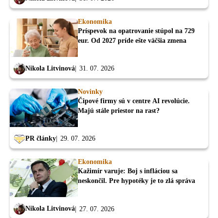
Ekonomika
Príspevok na opatrovanie stúpol na 729
eur. Od 2027 príde ešte väčšia zmena
Nikola Litvinová
31. 07. 2026
Novinky
Čipové firmy sú v centre AI revolúcie.
Majú stále priestor na rast?
PR články
29. 07. 2026
Ekonomika
Kažimír varuje: Boj s infláciou sa
neskončil. Pre hypotéky je to zlá správa
Nikola Litvinová
27. 07. 2026