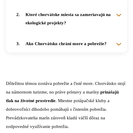
Chce znížiť tlak masového turizmu a podporiť udržateľné cestovanie počas celého roka.
Ktoré chorvátske miesta sa zameriavajú na
ekologické projekty?
Lošinj, Krka, Plitvické jazerá či región Međimurje rozvíjajú ekologické a komunitné projekty.
Ako Chorvátsko chráni more a pobrežie?
Vzdeláva personál marín, podporuje čistenie pobrežia a spolupracuje s organizáciou Green Sail.
Dôležitou témou zostáva pobrežie a čisté more. Chorvátsko stojí
na námornom turizme, no práve prístavy a maríny
prinášajú
tlak na životné prostredie
. Miestne potápačské kluby a
dobrovoľníci dlhodobo pomáhajú s čistením pobrežia.
Prevádzkovatelia marín zároveň kladú väčší dôraz na
zodpovedné využívanie pobrežia.