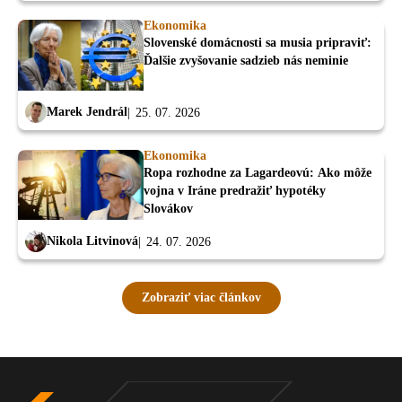
Ekonomika
Slovenské domácnosti sa musia pripraviť:
Ďalšie zvyšovanie sadzieb nás neminie
Marek Jendrál
25. 07. 2026
Ekonomika
Ropa rozhodne za Lagardeovú: Ako môže
vojna v Iráne predražiť hypotéky
Slovákov
Nikola Litvinová
24. 07. 2026
Zobraziť viac článkov