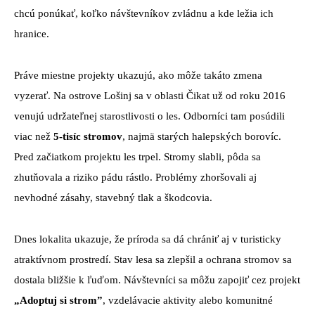
chcú ponúkať, koľko návštevníkov zvládnu a kde ležia ich
hranice.
Práve miestne projekty ukazujú, ako môže takáto zmena
vyzerať. Na ostrove Lošinj sa v oblasti Čikat už od roku 2016
venujú udržateľnej starostlivosti o les. Odborníci tam posúdili
viac než
5-tisíc stromov
, najmä starých halepských borovíc.
Pred začiatkom projektu les trpel. Stromy slabli, pôda sa
zhutňovala a riziko pádu rástlo. Problémy zhoršovali aj
nevhodné zásahy, stavebný tlak a škodcovia.
Dnes lokalita ukazuje, že príroda sa dá chrániť aj v turisticky
atraktívnom prostredí. Stav lesa sa zlepšil a ochrana stromov sa
dostala bližšie k ľuďom. Návštevníci sa môžu zapojiť cez projekt
„Adoptuj si strom”
, vzdelávacie aktivity alebo komunitné