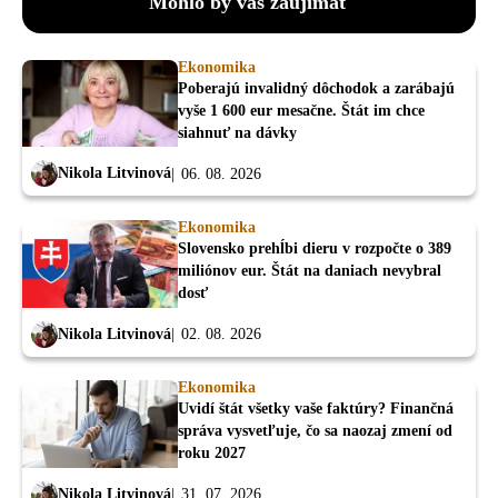
Mohlo by vás zaujímať
Ekonomika
Poberajú invalidný dôchodok a zarábajú
vyše 1 600 eur mesačne. Štát im chce
siahnuť na dávky
Nikola Litvinová
06. 08. 2026
Ekonomika
Slovensko prehĺbi dieru v rozpočte o 389
miliónov eur. Štát na daniach nevybral
dosť
Nikola Litvinová
02. 08. 2026
Ekonomika
Uvidí štát všetky vaše faktúry? Finančná
správa vysvetľuje, čo sa naozaj zmení od
roku 2027
Nikola Litvinová
31. 07. 2026