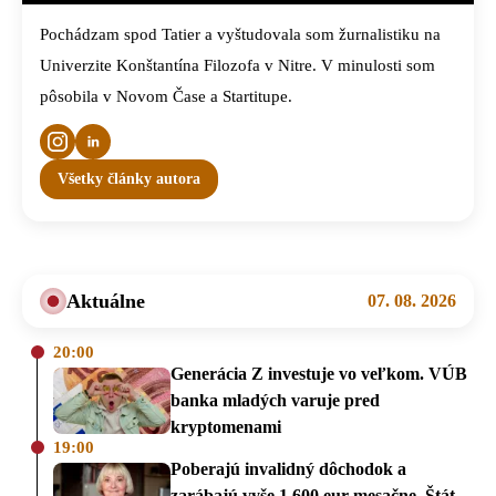
Pochádzam spod Tatier a vyštudovala som žurnalistiku na
Univerzite Konštantína Filozofa v Nitre. V minulosti som
pôsobila v Novom Čase a Startitupe.
Všetky články autora
Aktuálne
07. 08. 2026
20:00
Generácia Z investuje vo veľkom. VÚB
banka mladých varuje pred
kryptomenami
19:00
Poberajú invalidný dôchodok a
zarábajú vyše 1 600 eur mesačne. Štát