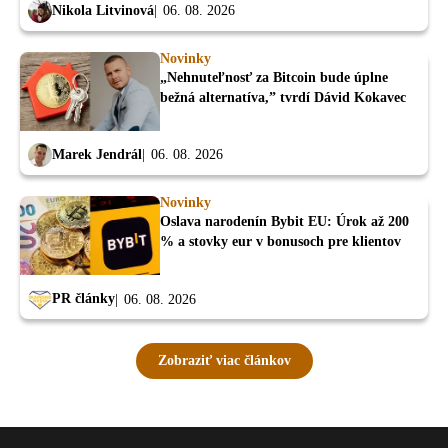
Nikola Litvinová
06. 08. 2026
Novinky
„Nehnuteľnosť za Bitcoin bude úplne
bežná alternatíva,” tvrdí Dávid Kokavec
Marek Jendrál
06. 08. 2026
Novinky
Oslava narodenín Bybit EU: Úrok až 200
% a stovky eur v bonusoch pre klientov
PR články
06. 08. 2026
Zobraziť viac článkov