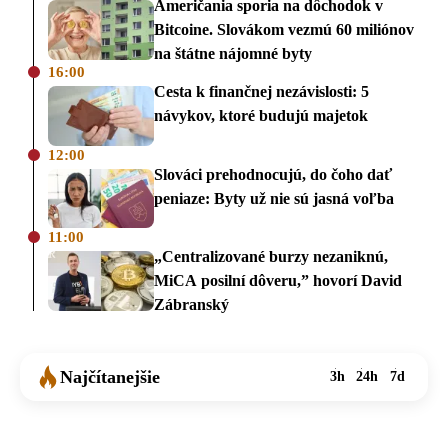
Američania sporia na dôchodok v
Bitcoine. Slovákom vezmú 60 miliónov
na štátne nájomné byty
16:00
Cesta k finančnej nezávislosti: 5
návykov, ktoré budujú majetok
12:00
Slováci prehodnocujú, do čoho dať
peniaze: Byty už nie sú jasná voľba
11:00
„Centralizované burzy nezaniknú,
MiCA posilní dôveru,” hovorí David
Zábranský
Najčítanejšie
3h
24h
7d