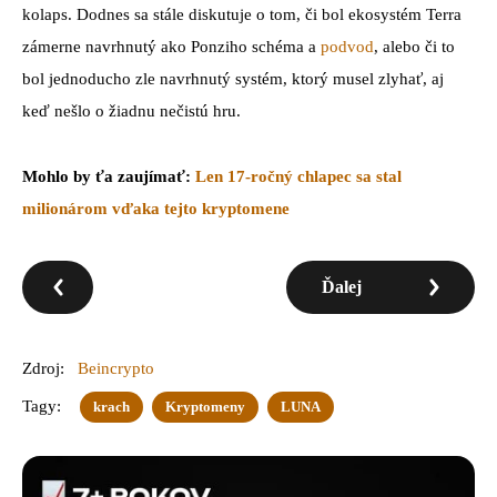
kolaps. Dodnes sa
stále diskutuje o tom, či bol ekosystém Terra
zámerne navrhnutý ako Ponziho schéma a
podvod
, alebo či to
bol jednoducho zle navrhnutý systém, ktorý musel zlyhať, aj
keď nešlo o žiadnu nečistú hru.
Mohlo by ťa zaujímať:
Len 17-ročný chlapec sa stal
milionárom vďaka tejto kryptomene
Ďalej
Zdroj:
Beincrypto
Tagy:
krach
Kryptomeny
LUNA