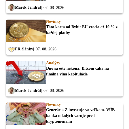
Marek Jendrál
07. 08. 2026
Novinky
Táto karta od Bybit EU vracia až 10 % z
každej platby
PR články
07. 08. 2026
Analýzy
Dno sa ešte nekoná: Bitcoin čaká na
finálna vlna kapitulácie
Marek Jendrál
07. 08. 2026
Novinky
Generácia Z investuje vo veľkom. VÚB
banka mladých varuje pred
kryptomenami