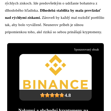
rýchlych ziskoch. Ide predovšetkým o udržanie bohatstva z
dlhodobého hľadiska.
Dlhodobá stabilita by mala prevládať
nad rýchlymi ziskami.
Zároveň by každý mal rozložiť portfólio
tak, aby bolo vyvážené. Neunerov príbeh je silnou
pripomienkou toho, aké riziká so sebou prinášajú kryptomeny.
Sponzorovaný obsah
4.8
Nakupuj a obchoduj kryptomeny na