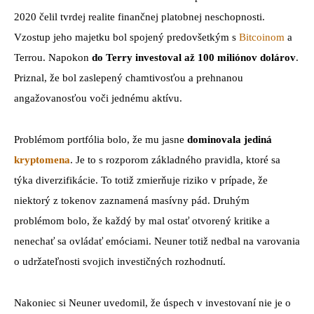
2020 čelil tvrdej realite finančnej platobnej neschopnosti.
Vzostup jeho majetku bol spojený predovšetkým s
Bitcoinom
a
Terrou. Napokon
do Terry investoval až 100 miliónov dolárov
.
Priznal, že bol zaslepený chamtivosťou a prehnanou
angažovanosťou voči jednému aktívu.
Problémom portfólia bolo, že mu jasne
dominovala jediná
kryptomena
. Je to s rozporom základného pravidla, ktoré sa
týka diverzifikácie. To totiž zmierňuje riziko v prípade, že
niektorý z tokenov zaznamená masívny pád. Druhým
problémom bolo, že každý by mal ostať otvorený kritike a
nenechať sa ovládať emóciami. Neuner totiž nedbal na varovania
o udržateľnosti svojich investičných rozhodnutí.
Nakoniec si Neuner uvedomil, že úspech v investovaní nie je o