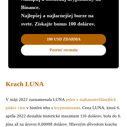
Binance.
Najlepšej a najlacnejšej burze na
svete. Získajte bonus 100 dolárov.
100 USD ZDARMA
Pozrieť recenziu
Krach LUNA
V máji 2022 zaznamenala LUNA
jeden z najkatastrofálnejších
pádov cien
v histórii trhu s
kryptomenami
. Cena LUNA, ktorá 6.
apríla 2022 dosiahla historické maximum 116 dolárov, bola do 6.
júna až na úrovni 0,00008 dolárov.
Hlavným dôvodom krachu