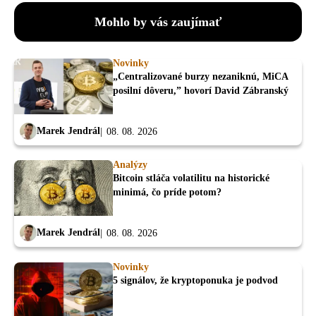
Mohlo by vás zaujímať
Novinky
„Centralizované burzy nezaniknú, MiCA
posilní dôveru,” hovorí David Zábranský
Marek Jendrál
08. 08. 2026
Analýzy
Bitcoin stláča volatilitu na historické
minimá, čo príde potom?
Marek Jendrál
08. 08. 2026
Novinky
5 signálov, že kryptoponuka je podvod