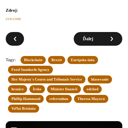
Zdroj:
ccn.com
Ďalej
Tagy:
Blockchain
Brexit
Európska únia
Food Standards Agency
Her Majesty's Courts and Tribunals Service
hlasovanie
hranice
Írsko
Minister financií
odchod
Phillip Hammond
referendum
Theresa Mayová
Veľká Británia