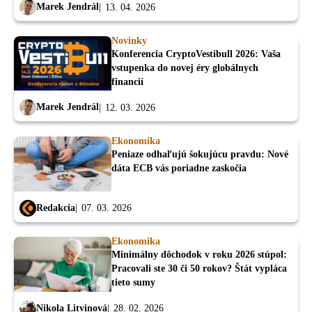
Marek Jendrál
13. 04. 2026
Novinky
Konferencia CryptoVestibull 2026: Vaša
vstupenka do novej éry globálnych
financií
Marek Jendrál
12. 03. 2026
Ekonomika
Peniaze odhaľujú šokujúcu pravdu: Nové
dáta ECB vás poriadne zaskočia
Redakcia
07. 03. 2026
Ekonomika
Minimálny dôchodok v roku 2026 stúpol:
Pracovali ste 30 či 50 rokov? Štát vypláca
tieto sumy
Nikola Litvinová
28. 02. 2026