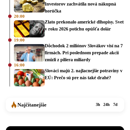
Investorov zachvátila nová nákupná
horúčka
20:00
Zlato prekonalo americké dlhopisy. Svet
v roku 2026 potichu opúšťa dolár
19:00
Dôchodok 2 miliónov Slovákov visí na 7
firmách. Pri poslednom prepade akcií
zmizli z piliera miliardy
16:00
Slováci majú 2. najlacnejšie potraviny v
EÚ: Prečo sú pre nás také drahé?
Najčítanejšie
3h
24h
7d