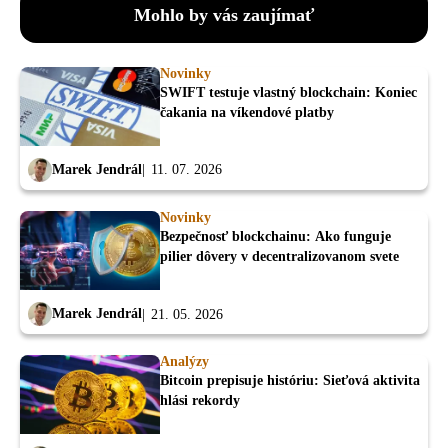
Mohlo by vás zaujímať
Novinky
SWIFT testuje vlastný blockchain: Koniec
čakania na víkendové platby
Marek Jendrál
11. 07. 2026
Novinky
Bezpečnosť blockchainu: Ako funguje
pilier dôvery v decentralizovanom svete
Marek Jendrál
21. 05. 2026
Analýzy
Bitcoin prepisuje históriu: Sieťová aktivita
hlási rekordy