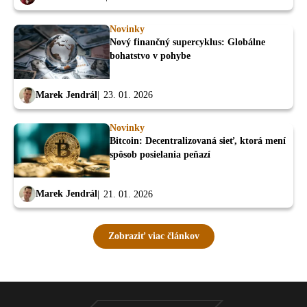
Novinky
Nový finančný supercyklus: Globálne
bohatstvo v pohybe
Marek Jendrál
23. 01. 2026
Novinky
Bitcoin: Decentralizovaná sieť, ktorá mení
spôsob posielania peňazí
Marek Jendrál
21. 01. 2026
Zobraziť viac článkov