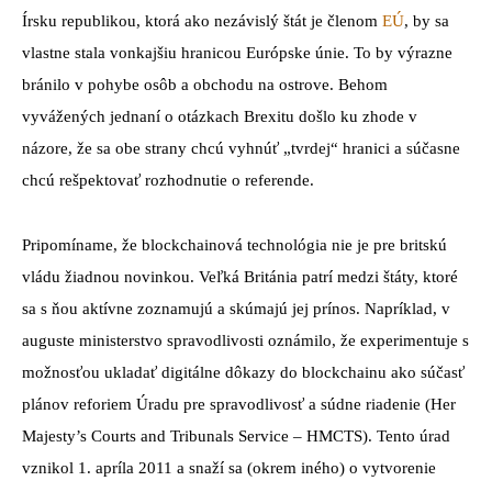
Írsku republikou, ktorá ako nezávislý štát je členom
EÚ
, by sa
vlastne stala vonkajšiu hranicou Európske únie. To by výrazne
bránilo v pohybe osôb a obchodu na ostrove. Behom
vyvážených jednaní o otázkach Brexitu došlo ku zhode v
názore, že sa obe strany chcú vyhnúť „tvrdej“ hranici a súčasne
chcú rešpektovať rozhodnutie o referende.
Pripomíname, že blockchainová technológia nie je pre britskú
vládu žiadnou novinkou. Veľká Británia patrí medzi štáty, ktoré
sa s ňou aktívne zoznamujú a skúmajú jej prínos. Napríklad, v
auguste ministerstvo spravodlivosti oznámilo, že experimentuje s
možnosťou ukladať digitálne dôkazy do blockchainu ako súčasť
plánov reforiem Úradu pre spravodlivosť a súdne riadenie (Her
Majesty’s Courts and Tribunals Service – HMCTS). Tento úrad
vznikol 1. apríla 2011 a snaží sa (okrem iného) o vytvorenie