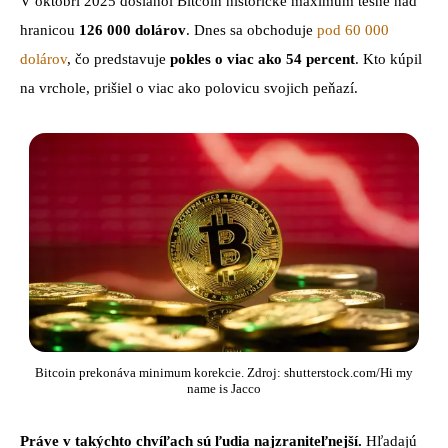
V októbri 2025 dosiahol Bitcoin historické maximum tesne nad
hranicou
126 000 dolárov
. Dnes sa obchoduje
pod 60 000
dolárov
, čo predstavuje
pokles o viac ako 54 percent
. Kto kúpil
na vrchole, prišiel o viac ako polovicu svojich peňazí.
Bitcoin prekonáva minimum korekcie. Zdroj: shutterstock.com/Hi my
name is Jacco
Práve v takýchto chvíľach sú ľudia najzraniteľnejší.
Hľadajú