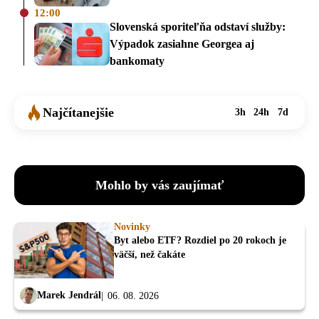
12:00
Slovenská sporiteľňa odstaví služby:
Výpadok zasiahne Georgea aj
bankomaty
Najčítanejšie
3h
24h
7d
Mohlo by vás zaujímať
Novinky
Byt alebo ETF? Rozdiel po 20 rokoch je
väčší, než čakáte
Marek Jendrál
06. 08. 2026