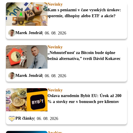
Novinky
Kam s peniazmi v čase vysokých úrokov:
sporenie, dlhopisy alebo ETF a akcie?
Marek Jendrál
06. 08. 2026
Novinky
„Nehnuteľnosť za Bitcoin bude úplne
bežná alternatíva,” tvrdí Dávid Kokavec
Marek Jendrál
06. 08. 2026
Novinky
Oslava narodenín Bybit EU: Úrok až 200
% a stovky eur v bonusoch pre klientov
PR články
06. 08. 2026
Analýzy