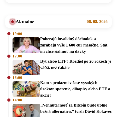
Aktuálne
06. 08. 2026
19:00
Poberajú invalidný dôchodok a
zarábajú vyše 1 600 eur mesačne. Štát
im chce siahnuť na dávky
17:00
Byt alebo ETF? Rozdiel po 20 rokoch je
väčší, než čakáte
16:00
Kam s peniazmi v čase vysokých
úrokov: sporenie, dlhopisy alebo ETF a
akcie?
14:00
„Nehnuteľnosť za Bitcoin bude úplne
bežná alternatíva,” tvrdí Dávid Kokavec