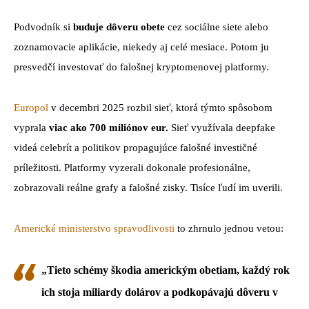
Podvodník si
buduje dôveru obete
cez sociálne siete alebo
zoznamovacie aplikácie, niekedy aj celé mesiace. Potom ju
presvedčí investovať do falošnej kryptomenovej platformy.
Europol
v decembri 2025 rozbil sieť, ktorá týmto spôsobom
vyprala
viac ako 700 miliónov eur.
Sieť využívala deepfake
videá celebrít a politikov propagujúce falošné investičné
príležitosti. Platformy vyzerali dokonale profesionálne,
zobrazovali reálne grafy a falošné zisky. Tisíce ľudí im uverili.
Americké ministerstvo spravodlivosti
to zhrnulo jednou vetou:
„Tieto schémy škodia americkým obetiam, každý rok
ich stoja miliardy dolárov a podkopávajú dôveru v