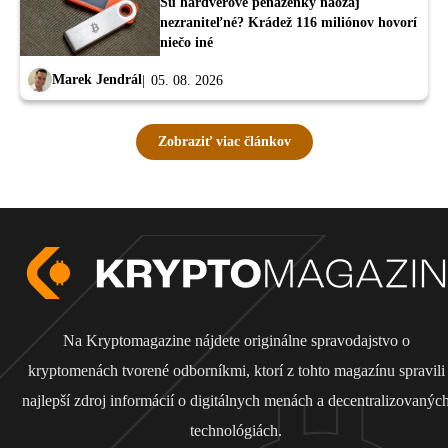
Sú hardvérové peňaženky naozaj
nezraniteľné? Krádež 116 miliónov hovorí
niečo iné
Marek Jendrál
05. 08. 2026
Zobraziť viac článkov
Na Kryptomagazine nájdete originálne spravodajstvo o
kryptomenách tvorené odborníkmi, ktorí z tohto magazínu spravili
najlepší zdroj informácií o digitálnych menách a decentralizovanýc
technológiách.