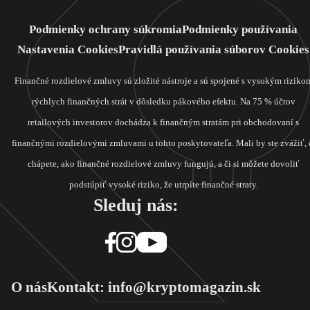
Podmienky ochrany súkromia
Podmienky používania
Nastavenia Cookies
Pravidlá používania súborov Cookies
Finančné rozdielové zmluvy sú zložité nástroje a sú spojené s vysokým riziko
rýchlych finančných strát v dôsledku pákového efektu. Na 75 % účtov
retailových investorov dochádza k finančným stratám pri obchodovaní s
finančnými rozdielovými zmluvami u tohto poskytovateľa. Mali by ste zvážiť, 
chápete, ako finančné rozdielové zmluvy fungujú, a či si môžete dovoliť
podstúpiť vysoké riziko, že utrpíte finančné straty.
Sleduj nás:
O nás
Kontakt: info@kryptomagazin.sk