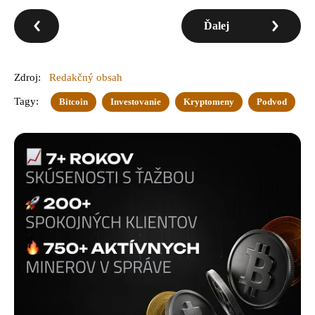
Ďalej
Zdroj:
Redakčný obsah
Tagy:
Bitcoin
Investovanie
Kryptomeny
Podvod