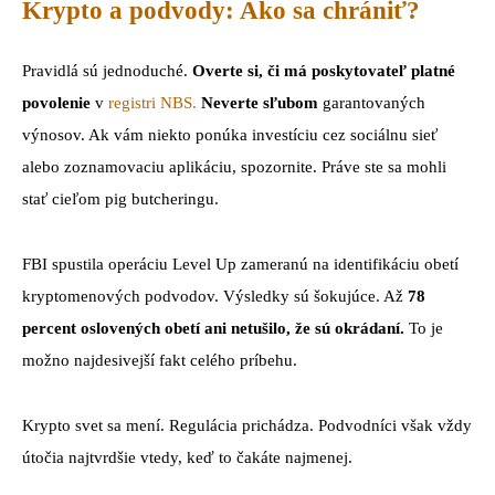
Krypto a podvody: Ako sa chrániť?
Pravidlá sú jednoduché.
Overte si, či má poskytovateľ platné
povolenie
v
registri NBS.
Neverte
sľubom
garantovaných
výnosov. Ak vám niekto ponúka investíciu cez sociálnu sieť
alebo zoznamovaciu aplikáciu, spozornite. Práve ste sa mohli
stať cieľom pig butcheringu.
FBI spustila operáciu Level Up zameranú na identifikáciu obetí
kryptomenových podvodov. Výsledky sú šokujúce. Až
78
percent oslovených obetí ani netušilo, že sú okrádaní.
To je
možno najdesivejší fakt celého príbehu.
Krypto svet sa mení. Regulácia prichádza. Podvodníci však vždy
útočia najtvrdšie vtedy, keď to čakáte najmenej.