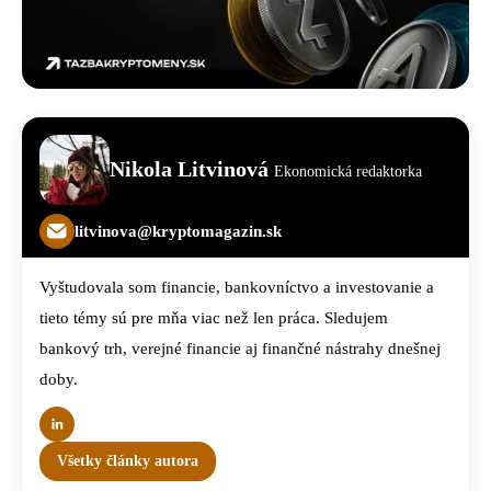
Nikola Litvinová
Ekonomická redaktorka
litvinova@kryptomagazin.sk
Vyštudovala som financie, bankovníctvo a investovanie a
tieto témy sú pre mňa viac než len práca. Sledujem
bankový trh, verejné financie aj finančné nástrahy dnešnej
doby.
Všetky články autora