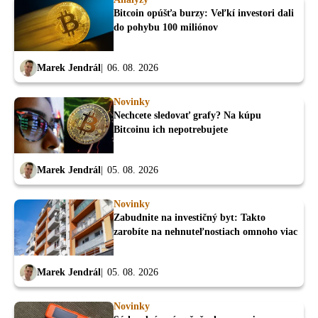
Bitcoin opúšťa burzy: Veľkí investori dali
do pohybu 100 miliónov
Marek Jendrál
06. 08. 2026
Novinky
Nechcete sledovať grafy? Na kúpu
Bitcoinu ich nepotrebujete
Marek Jendrál
05. 08. 2026
Novinky
Zabudnite na investičný byt: Takto
zarobíte na nehnuteľnostiach omnoho viac
Marek Jendrál
05. 08. 2026
Novinky