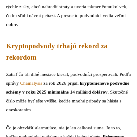
rýchle zisky, chcú nahradiť straty a uveria takmer čomukoľvek,
čo im sľúbi návrat peňazí. A presne to podvodníci vedia veľmi
dobre.
Kryptopodvody trhajú rekord za
rekordom
Zatiaľ čo trh dlhé mesiace klesal, podvodníci prosperovali. Podľa
správy
Chainalysis
za rok 2026 prijali
kryptomenové podvodné
schémy v roku 2025 minimálne 14 miliárd dolárov
. Skutočné
číslo môže byť ešte vyššie, keďže mnohé prípady sa hlásia s
oneskorením.
Čo je obzvlášť alarmujúce, nie je len celková suma. Je to to,
koľko podvodníci vytiahnu z každej jednej obete.
Priemerne