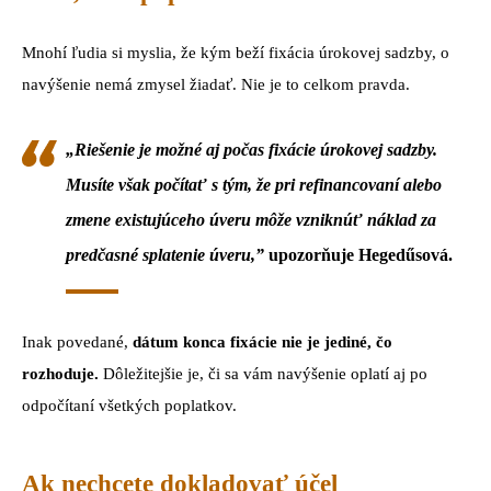
Mnohí ľudia si myslia, že kým beží fixácia úrokovej sadzby, o
navýšenie nemá zmysel žiadať. Nie je to celkom pravda.
„Riešenie je možné aj počas fixácie úrokovej sadzby.
Musíte však počítať s tým, že pri refinancovaní alebo
zmene existujúceho úveru môže vzniknúť náklad za
predčasné splatenie úveru,”
upozorňuje Hegedűsová.
Inak povedané,
dátum konca fixácie nie je jediné, čo
rozhoduje.
Dôležitejšie je, či sa vám navýšenie oplatí aj po
odpočítaní všetkých poplatkov.
Ak nechcete dokladovať účel