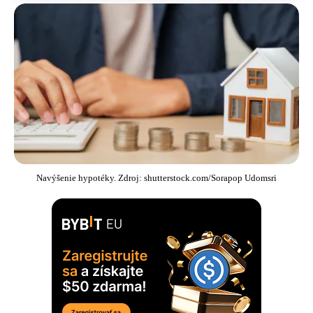
Navýšenie hypotéky. Zdroj: shutterstock.com/Sorapop Udomsri