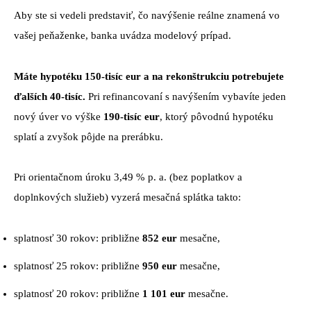
Aby ste si vedeli predstaviť, čo navýšenie reálne znamená vo
vašej peňaženke, banka uvádza modelový prípad.
Máte hypotéku 150-tisíc eur a na rekonštrukciu potrebujete
ďalších 40-tisíc.
Pri refinancovaní s navýšením vybavíte jeden
nový úver vo výške
190-tisíc eur
, ktorý pôvodnú hypotéku
splatí a zvyšok pôjde na prerábku.
Pri orientačnom úroku 3,49 % p. a. (bez poplatkov a
doplnkových služieb) vyzerá mesačná splátka takto:
splatnosť 30 rokov: približne
852 eur
mesačne,
splatnosť 25 rokov: približne
950 eur
mesačne,
splatnosť 20 rokov: približne
1 101 eur
mesačne.