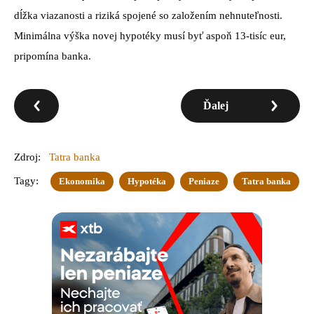
dĺžka viazanosti a riziká spojené so založením nehnuteľnosti.
Minimálna výška novej hypotéky musí byť aspoň 13-tisíc eur,
pripomína banka.
Ďalej
Zdroj:
Tatra banka
Tagy:
Ekonomika
Hypotéka
Peniaze
Tatra banka