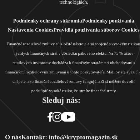
technológiách.
Podmienky ochrany súkromia
Podmienky používania
Nastavenia Cookies
Pravidlá používania súborov Cookies
Finančné rozdielové zmluvy sú zložité nástroje a sú spojené s vysokým riziko
rýchlych finančných strát v dôsledku pákového efektu. Na 75 % účtov
retailových investorov dochádza k finančným stratám pri obchodovaní s
finančnými rozdielovými zmluvami u tohto poskytovateľa. Mali by ste zvážiť, 
chápete, ako finančné rozdielové zmluvy fungujú, a či si môžete dovoliť
podstúpiť vysoké riziko, že utrpíte finančné straty.
Sleduj nás:
O nás
Kontakt: info@kryptomagazin.sk