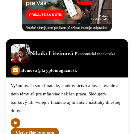
Nikola Litvinová
Ekonomická redaktorka
litvinova@kryptomagazin.sk
Vyštudovala som financie, bankovníctvo a investovanie a
tieto témy sú pre mňa viac než len práca. Sledujem
bankový trh, verejné financie aj finančné nástrahy dnešnej
doby.
Všetky články autora