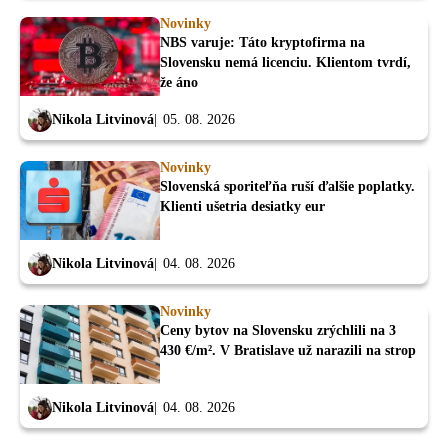
Novinky
NBS varuje: Táto kryptofirma na
Slovensku nemá licenciu. Klientom tvrdí,
že áno
Nikola Litvinová
05. 08. 2026
Novinky
Slovenská sporiteľňa ruší ďalšie poplatky.
Klienti ušetria desiatky eur
Nikola Litvinová
04. 08. 2026
Novinky
Ceny bytov na Slovensku zrýchlili na 3
430 €/m². V Bratislave už narazili na strop
Nikola Litvinová
04. 08. 2026