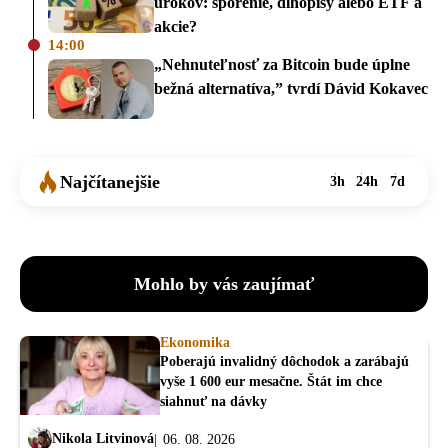
úrokov: sporenie, dlhopisy alebo ETF a
akcie?
14:00
„Nehnuteľnosť za Bitcoin bude úplne
bežná alternatíva,” tvrdí Dávid Kokavec
Najčítanejšie
3h
24h
7d
Mohlo by vás zaujímať
Ekonomika
Poberajú invalidný dôchodok a zarábajú
vyše 1 600 eur mesačne. Štát im chce
siahnuť na dávky
Nikola Litvinová
06. 08. 2026