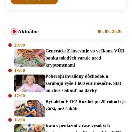
Aktuálne
06. 08. 2026
20:00
Generácia Z investuje vo veľkom. VÚB
banka mladých varuje pred
kryptomenami
19:00
Poberajú invalidný dôchodok a
zarábajú vyše 1 600 eur mesačne. Štát
im chce siahnuť na dávky
17:00
Byt alebo ETF? Rozdiel po 20 rokoch je
väčší, než čakáte
16:00
Kam s peniazmi v čase vysokých