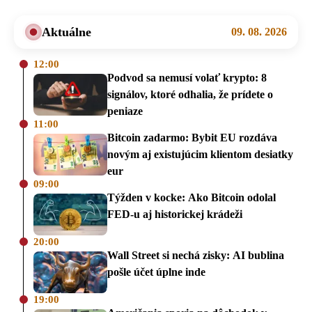
Aktuálne
09. 08. 2026
12:00
Podvod sa nemusí volať krypto: 8
signálov, ktoré odhalia, že prídete o
peniaze
11:00
Bitcoin zadarmo: Bybit EU rozdáva
novým aj existujúcim klientom desiatky
eur
09:00
Týžden v kocke: Ako Bitcoin odolal
FED-u aj historickej krádeži
20:00
Wall Street si nechá zisky: AI bublina
pošle účet úplne inde
19:00