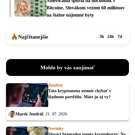
Američania sporia na dôchodok v
Bitcoine. Slovákom vezmú 60 miliónov
na štátne nájomné byty
Najčítanejšie
3h
24h
7d
Mohlo by vás zaujímať
Analýzy
Táto kryptomena nesmie chýbať v
žiadnom portfóliu. Máte ju aj vy?
Marek Jendrál
21. 07. 2026
Novinky
Slováci hromadne menia kryptoburzu: Na