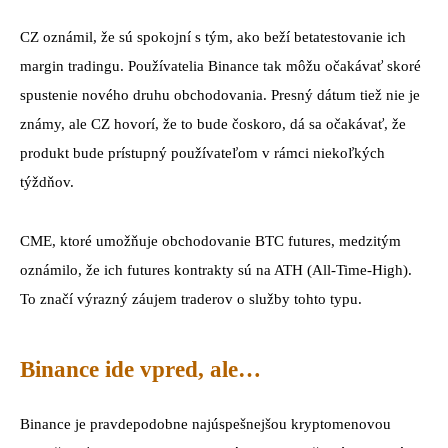
CZ oznámil, že sú spokojní s tým, ako beží betatestovanie ich
margin tradingu. Používatelia Binance tak môžu očakávať skoré
spustenie nového druhu obchodovania. Presný dátum tiež nie je
známy, ale CZ hovorí, že to bude čoskoro, dá sa očakávať, že
produkt bude prístupný používateľom v rámci niekoľkých
týždňov.
CME, ktoré umožňuje obchodovanie BTC futures, medzitým
oznámilo, že ich futures kontrakty sú na ATH (All-Time-High).
To značí výrazný záujem traderov o služby tohto typu.
Binance ide vpred, ale…
Binance je pravdepodobne najúspešnejšou kryptomenovou