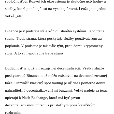
spoločnosťou. Rozvoj ich ekosystému je skutočne úctyhodný a
služby, ktoré ponúkajú, sú na vysokej úrovni. Lenže je tu jedno
veľké „ale”.
Binance je v podstate stále kópiou starého systému. Je to tretia
strana. Tretia strana, ktorá poskytuje služby používateľom za
poplatok. V podstate je tak stále tým, proti čomu kryptomeny
stoja. A to sú nepotrebné tretie strany.
Budúcnosť je totiž v naozajstnej decentralizácii. Všetky služby
poskytované Binance totiž môžu existovať na decentralizovanej
báze. Obzvlášť klasický spot trading je už dnes pomerne dobre
nahraditeľný decentralizovanými burzami. Veľké nádeje sa teraz
upierajú k Nash Exchange, ktorá má byť prvou
decentralizovanou burzou s prijateľným používateľským
rozhraním.