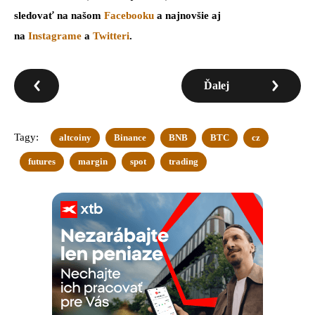
sledovať na našom
Facebooku
a najnovšie aj
na
Instagrame
a
Twitteri
.
Ďalej
Tagy:
altcoiny
Binance
BNB
BTC
cz
futures
margin
spot
trading