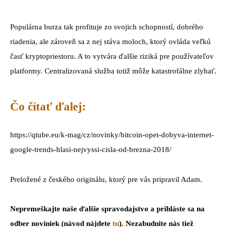
Populárna burza tak profituje zo svojich schopností, dobrého
riadenia, ale zároveň sa z nej stáva moloch, ktorý ovláda veľkú
časť kryptopriestoru. A to vytvára ďalšie riziká pre používateľov
platformy. Centralizovaná služba totiž môže katastrofálne zlyhať.
Čo čítať ďalej:
https://qtube.eu/k-mag/cz/novinky/bitcoin-opet-dobyva-internet-
google-trends-hlasi-nejvyssi-cisla-od-brezna-2018/
Preložené z českého originálu, ktorý pre vás pripravil Adam.
Nepremeškajte naše ďalšie spravodajstvo a prihláste sa na
odber noviniek (návod nájdete
tu
). Nezabudnite nás tiež