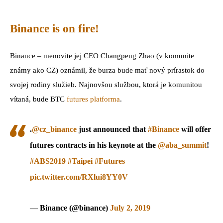
Binance is on fire!
Binance – menovite jej CEO Changpeng Zhao (v komunite
známy ako CZ) oznámil, že burza bude mať nový prírastok do
svojej rodiny služieb. Najnovšou službou, ktorá je komunitou
vítaná, bude BTC
futures platforma
.
.
@cz_binance
just announced that
#Binance
will offer
futures contracts in his keynote at the
@aba_summit
!
#ABS2019
#Taipei
#Futures
pic.twitter.com/RXlui8YY0V
— Binance (@binance)
July 2, 2019