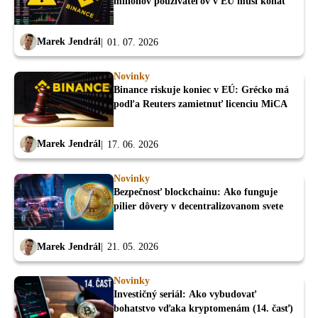
miliónov používateľov v EÚ musí konať
Marek Jendrál
01. 07. 2026
Novinky
Binance riskuje koniec v EÚ: Grécko má
podľa Reuters zamietnuť licenciu MiCA
Marek Jendrál
17. 06. 2026
Novinky
Bezpečnosť blockchainu: Ako funguje
pilier dôvery v decentralizovanom svete
Marek Jendrál
21. 05. 2026
Novinky
Investičný seriál: Ako vybudovať
bohatstvo vďaka kryptomenám (14. časť)