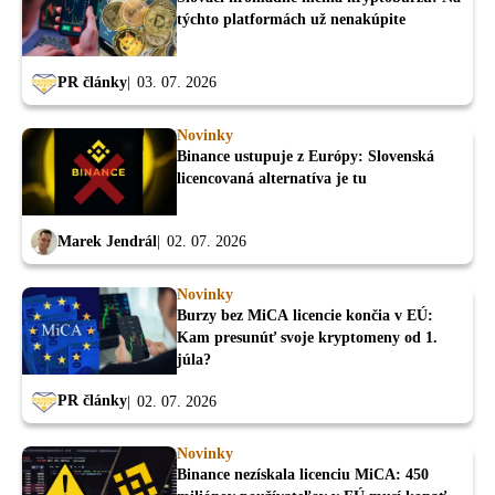
týchto platformách už nenakúpite
PR články
03. 07. 2026
Novinky
Binance ustupuje z Európy: Slovenská
licencovaná alternatíva je tu
Marek Jendrál
02. 07. 2026
Novinky
Burzy bez MiCA licencie končia v EÚ:
Kam presunúť svoje kryptomeny od 1.
júla?
PR články
02. 07. 2026
Novinky
Binance nezískala licenciu MiCA: 450