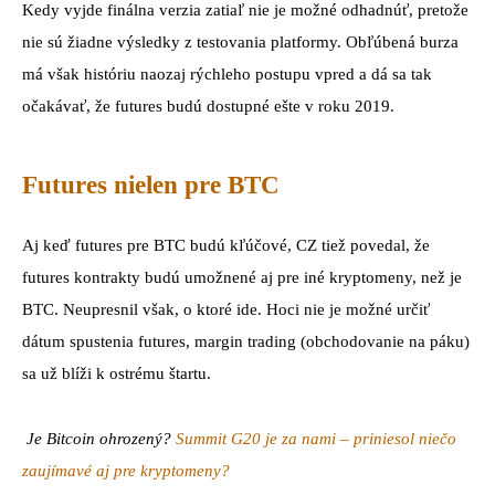
Kedy vyjde finálna verzia zatiaľ nie je možné odhadnúť, pretože
nie sú žiadne výsledky z testovania platformy. Obľúbená burza
má však históriu naozaj rýchleho postupu vpred a dá sa tak
očakávať, že futures budú dostupné ešte v roku 2019.
Futures nielen pre BTC
Aj keď futures pre BTC budú kľúčové, CZ tiež povedal, že
futures kontrakty budú umožnené aj pre iné kryptomeny, než je
BTC. Neupresnil však, o ktoré ide. Hoci nie je možné určiť
dátum spustenia futures, margin trading (obchodovanie na páku)
sa už blíži k ostrému štartu.
Je Bitcoin ohrozený?
Summit G20 je za nami – priniesol niečo
zaujímavé aj pre kryptomeny?