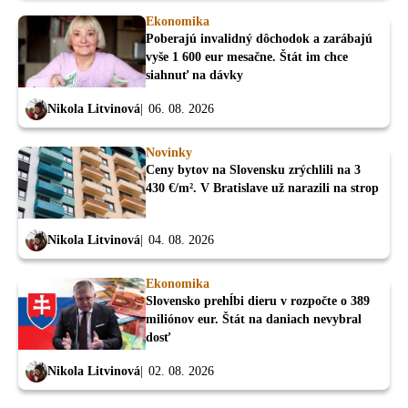
Ekonomika
Poberajú invalidný dôchodok a zarábajú
vyše 1 600 eur mesačne. Štát im chce
siahnuť na dávky
Nikola Litvinová
06. 08. 2026
Novinky
Ceny bytov na Slovensku zrýchlili na 3
430 €/m². V Bratislave už narazili na strop
Nikola Litvinová
04. 08. 2026
Ekonomika
Slovensko prehĺbi dieru v rozpočte o 389
miliónov eur. Štát na daniach nevybral
dosť
Nikola Litvinová
02. 08. 2026