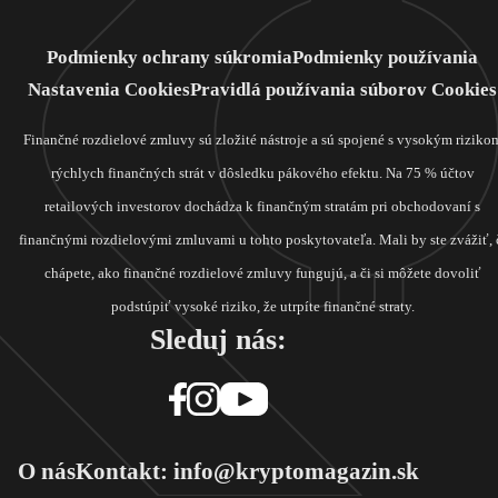
Podmienky ochrany súkromia
Podmienky používania
Nastavenia Cookies
Pravidlá používania súborov Cookies
Finančné rozdielové zmluvy sú zložité nástroje a sú spojené s vysokým riziko
rýchlych finančných strát v dôsledku pákového efektu. Na 75 % účtov
retailových investorov dochádza k finančným stratám pri obchodovaní s
finančnými rozdielovými zmluvami u tohto poskytovateľa. Mali by ste zvážiť, 
chápete, ako finančné rozdielové zmluvy fungujú, a či si môžete dovoliť
podstúpiť vysoké riziko, že utrpíte finančné straty.
Sleduj nás:
O nás
Kontakt: info@kryptomagazin.sk