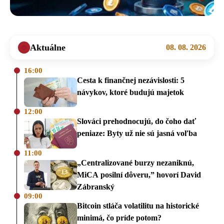
Aktuálne
08. 08. 2026
16:00
Cesta k finančnej nezávislosti: 5
návykov, ktoré budujú majetok
12:00
Slováci prehodnocujú, do čoho dať
peniaze: Byty už nie sú jasná voľba
11:00
„Centralizované burzy nezaniknú,
MiCA posilní dôveru,” hovorí David
Zábranský
09:00
Bitcoin stláča volatilitu na historické
minimá, čo príde potom?