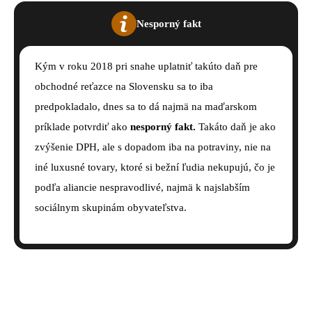
Nesporný fakt
Kým v roku 2018 pri snahe uplatniť takúto daň pre
obchodné reťazce na Slovensku sa to iba
predpokladalo, dnes sa to dá najmä na maďarskom
príklade potvrdiť ako
nesporný fakt.
Takáto daň je ako
zvýšenie DPH, ale s dopadom iba na potraviny, nie na
iné luxusné tovary, ktoré si bežní ľudia nekupujú, čo je
podľa aliancie nespravodlivé, najmä k najslabším
sociálnym skupinám obyvateľstva.