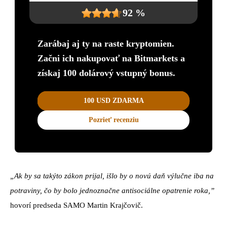
92 %
Zarábaj aj ty na raste kryptomien.
Začni ich nakupovať na Bitmarkets a
získaj 100 dolárový vstupný bonus.
100 USD ZDARMA
Pozrieť recenziu
„Ak by sa takýto zákon prijal, išlo by o novú daň výlučne iba na
potraviny, čo by bolo jednoznačne antisociálne opatrenie roka,”
hovorí predseda SAMO Martin Krajčovič.