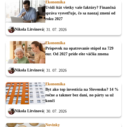
Ekonomika
Uvidí štát všetky vaše faktúry? Finančná
správa vysvetľuje, čo sa naozaj zmení od
roku 2027
Nikola Litvinová
31. 07. 2026
Ekonomika
Príspevok na opatrovanie stúpol na 729
eur. Od 2027 príde ešte väčšia zmena
Nikola Litvinová
31. 07. 2026
Ekonomika
Byt ako top investícia na Slovensku? 14 %
ročne a takmer bez daní, no párty sa už
končí
Nikola Litvinová
30. 07. 2026
Novinky