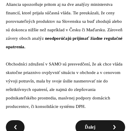
Aliancia upozorňuje pritom aj na dve analýzy ministerstva
financií, ktoré prijala súčasná vláda. Tie preukázali, že ceny
porovnateľných produktov na Slovensku sa buď zhodujú alebo
sú dokonca nižšie než napríklad v Česku či Maďarsku. Zároveň
závery oboch analýz
neodporúčajú prijímať žiadne regulačné
opatrenia.
Obchodníci združení v SAMO sú presvedčení, že ak chce vláda
skutočne priaznivo ovplyvniť situáciu v obchode a v cenovom
vývoji potravín, mala by svoje úsilie nasmerovať nie do
reštriktívnych opatrení, ale najmä do zlepšovania
podnikateľského prostredia, masívnej podpory domácich
producentov, či konsolidácie systému DPH.
Ďalej