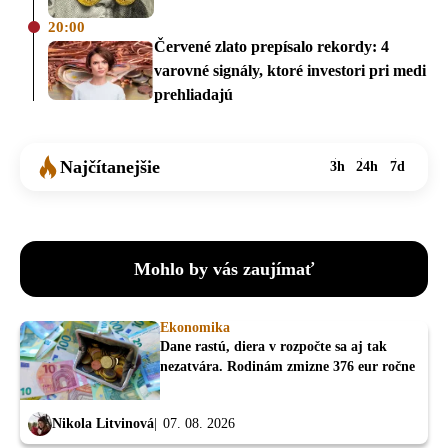
20:00
Červené zlato prepísalo rekordy: 4
varovné signály, ktoré investori pri medi
prehliadajú
Najčítanejšie
3h
24h
7d
Mohlo by vás zaujímať
Ekonomika
Dane rastú, diera v rozpočte sa aj tak
nezatvára. Rodinám zmizne 376 eur ročne
Nikola Litvinová
07. 08. 2026