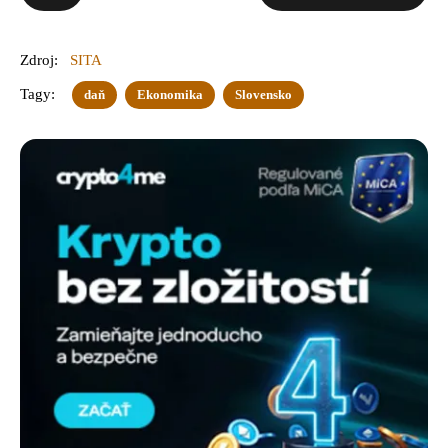
Zdroj:
SITA
Tagy:
daň
Ekonomika
Slovensko