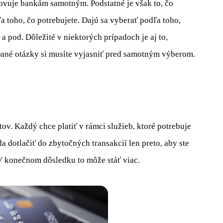
ovuje bankám samotným. Podstatné je však to, čo
a toho, čo potrebujete. Dajú sa vyberať podľa toho,
a pod. Dôležité v niektorých prípadoch je aj to,
 Dané otázky si musíte vyjasniť pred samotným výberom.
ov. Každý chce platiť v rámci služieb, ktoré potrebuje
a dotlačiť do zbytočných transakcií len preto, aby ste
 V konečnom dôsledku to môže stáť viac.