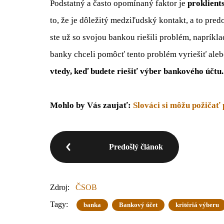
Podstatný a často opomínaný faktor je
proklient
to, že je dôležitý medziľudský kontakt, a to pr
ste už so svojou bankou riešili problém, napríklad
banky chceli pomôcť tento problém vyriešiť aleb
vtedy, keď budete riešiť výber bankového účtu
Mohlo by Vás zaujať:
Slováci si môžu požičať
Predošlý článok
Zdroj:
ČSOB
Tagy:
banka
Bankový účet
kritériá výberu