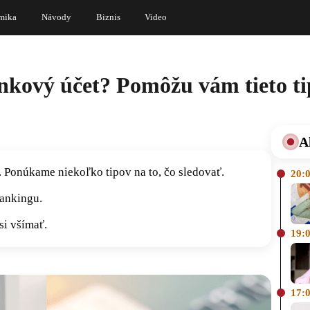
mika
Návody
Biznis
Video
nkový účet? Pomôžu vám tieto ti
A
 Ponúkame niekoľko tipov na to, čo sledovať.
20:
bankingu.
si všímať.
19:
17: