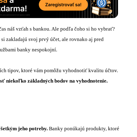
čas náš vzťah s bankou. Ale podľa čoho si ho vybrať?
í si zakladajú svoj prvý účet, ale rovnako aj pred
službami banky nespokojní.
ích tipov, ktoré vám pomôžu vyhodnotiť kvalitu účtov.
ájsť niekoľko základných bodov na vyhodnotenie.
všetkým jeho potreby.
Banky ponúkajú produkty, ktoré