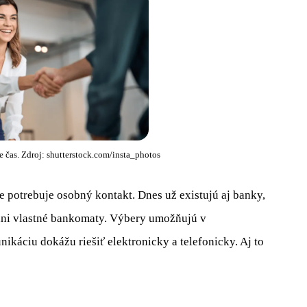
e čas. Zdroj: shutterstock.com/insta_photos
že potrebuje osobný kontakt. Dnes už existujú aj banky,
ani vlastné bankomaty. Výbery umožňujú v
áciu dokážu riešiť elektronicky a telefonicky. Aj to