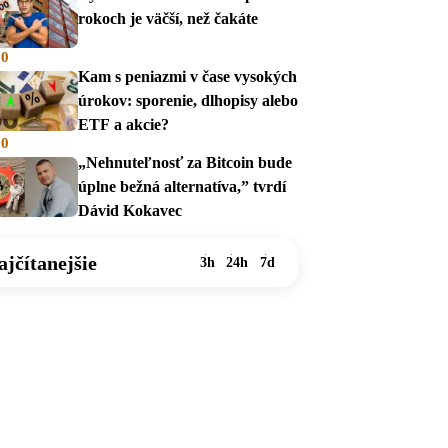
rokoch je väčší, než čakáte
00
Kam s peniazmi v čase vysokých
úrokov: sporenie, dlhopisy alebo
ETF a akcie?
00
„Nehnuteľnosť za Bitcoin bude
úplne bežná alternatíva,” tvrdí
Dávid Kokavec
ajčítanejšie
3h
24h
7d