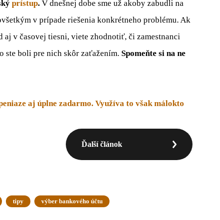
ský
prístup
.
V dnešnej dobe sme už akoby zabudli na
edovšetkým v prípade riešenia konkrétneho problému. Ak
 aj v časovej tiesni, viete zhodnotiť, či zamestnanci
o ste boli pre nich skôr zaťažením.
Spomeňte si na ne
.
 peniaze aj úplne zadarmo. Využíva to však málokto
Ďalší článok
tipy
výber bankového účtu