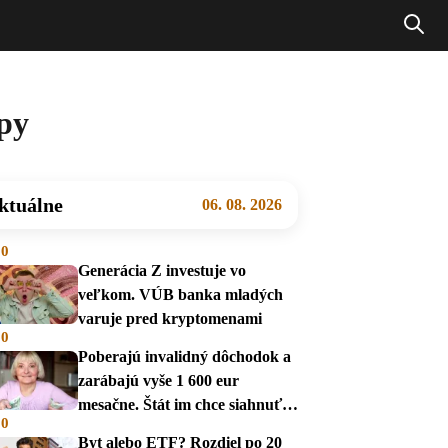
py
ktuálne
06. 08. 2026
00
Generácia Z investuje vo
veľkom. VÚB banka mladých
varuje pred kryptomenami
00
Poberajú invalidný dôchodok a
zarábajú vyše 1 600 eur
mesačne. Štát im chce siahnuť
00
na dávky
Byt alebo ETF? Rozdiel po 20