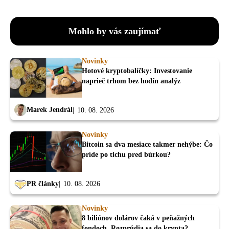
Mohlo by vás zaujímať
Novinky
Hotové kryptobalíčky: Investovanie
naprieč trhom bez hodín analýz
Marek Jendrál
10. 08. 2026
Novinky
Bitcoin sa dva mesiace takmer nehýbe: Čo
príde po tichu pred búrkou?
PR články
10. 08. 2026
Novinky
8 biliónov dolárov čaká v peňažných
fondoch. Rozprúdia sa do krypta?