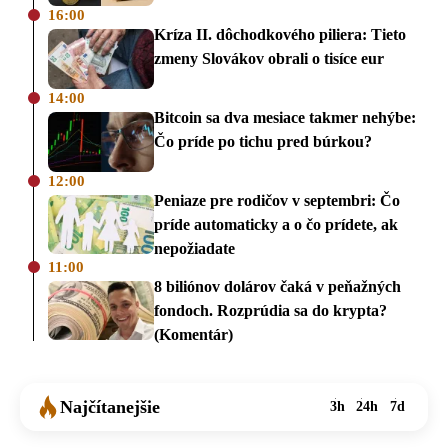
16:00
Kríza II. dôchodkového piliera: Tieto
zmeny Slovákov obrali o tisíce eur
14:00
Bitcoin sa dva mesiace takmer nehýbe:
Čo príde po tichu pred búrkou?
12:00
Peniaze pre rodičov v septembri: Čo
príde automaticky a o čo prídete, ak
nepožiadate
11:00
8 biliónov dolárov čaká v peňažných
fondoch. Rozprúdia sa do krypta?
(Komentár)
Najčítanejšie
3h
24h
7d