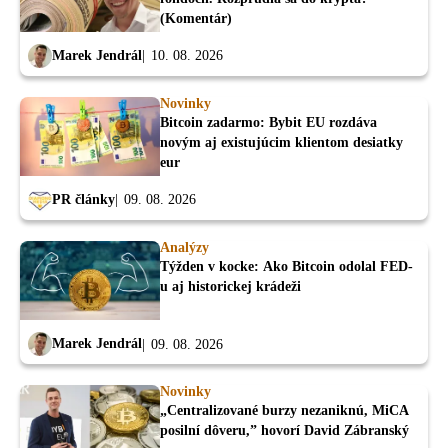
(Komentár)
Marek Jendrál
10. 08. 2026
Novinky
Bitcoin zadarmo: Bybit EU rozdáva
novým aj existujúcim klientom desiatky
eur
PR články
09. 08. 2026
Analýzy
Týžden v kocke: Ako Bitcoin odolal FED-
u aj historickej krádeži
Marek Jendrál
09. 08. 2026
Novinky
„Centralizované burzy nezaniknú, MiCA
posilní dôveru,” hovorí David Zábranský