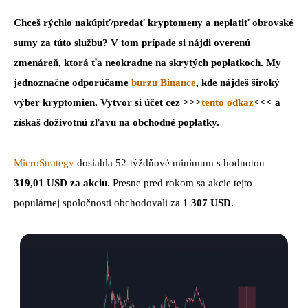
Chceš rýchlo nakúpiť/predať kryptomeny a neplatiť obrovské
sumy za túto službu? V tom prípade si nájdi overenú
zmenáreň, ktorá ťa neokradne na skrytých poplatkoch. My
jednoznačne odporúčame
burzu Binance
, kde nájdeš široký
výber kryptomien. Vytvor si účet cez >>>
tento odkaz
<<< a
získaš doživotnú zľavu na obchodné poplatky.
MicroStrategy
dosiahla 52-týždňové minimum s hodnotou
319,01 USD za akciu
. Presne pred rokom sa akcie tejto
populárnej spoločnosti obchodovali za
1 307 USD
.