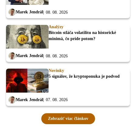
Marek Jendrál
08. 08. 2026
Analýzy
Bitcoin stláča volatilitu na historické
minimá, čo príde potom?
Marek Jendrál
08. 08. 2026
Novinky
5 signálov, že kryptoponuka je podvod
Marek Jendrál
07. 08. 2026
Zobraziť viac článkov