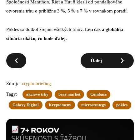
Spoločnosti Marathon, Riot a Hut 8 klesli od pondelkového
otvorenia trhu o približne 3 %, 5 % a 7 % v rovnakom poradí.
Pokles sa dotkol zrejme všetkých trhov.
Len čas a globálna
situácia ukážu, čo bude ďalej.
Ďalej
Zdroj:
crypto briefing
Tagy:
akciové trhy
bear market
Coinbase
Galaxy Digital
Kryptomeny
microstrategy
pokles