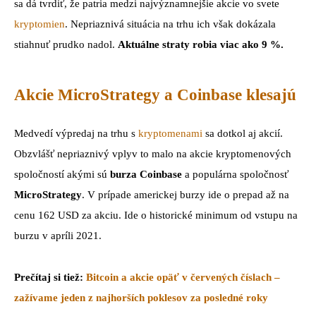
sa dá tvrdiť, že patria medzi najvýznamnejšie akcie vo svete
kryptomien
. Nepriaznivá situácia na trhu ich však dokázala
stiahnuť prudko nadol.
Aktuálne straty robia viac ako 9 %.
Akcie MicroStrategy a Coinbase klesajú
Medvedí výpredaj na trhu s
kryptomenami
sa dotkol aj akcií.
Obzvlášť nepriaznivý vplyv to malo na akcie kryptomenových
spoločností akými sú
burza Coinbase
a populárna spoločnosť
MicroStrategy
. V prípade americkej burzy ide o prepad až na
cenu 162 USD za akciu. Ide o historické minimum od vstupu na
burzu v apríli 2021.
Prečítaj si tiež:
Bitcoin a akcie opäť v červených číslach –
zažívame jeden z najhorších poklesov za posledné roky