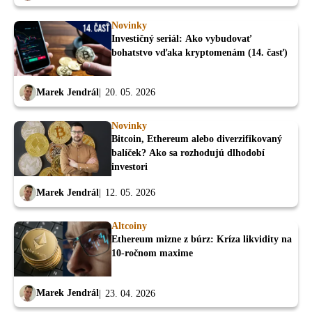
Novinky
Investičný seriál: Ako vybudovať
bohatstvo vďaka kryptomenám (14. časť)
Marek Jendrál
20. 05. 2026
Novinky
Bitcoin, Ethereum alebo diverzifikovaný
balíček? Ako sa rozhodujú dlhodobí
investori
Marek Jendrál
12. 05. 2026
Altcoiny
Ethereum mizne z búrz: Kríza likvidity na
10-ročnom maxime
Marek Jendrál
23. 04. 2026