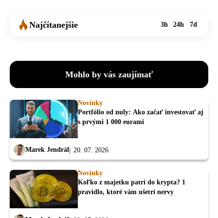
Najčítanejšie
3h
24h
7d
Mohlo by vás zaujímať
Novinky
Portfólio od nuly: Ako začať investovať aj
s prvými 1 000 eurami
Marek Jendrál
20. 07. 2026
Novinky
Koľko z majetku patrí do krypta? 1
pravidlo, ktoré vám ušetrí nervy