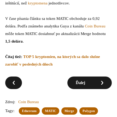
inštitúcií, než
kryptomena
jednotlivcov.
V čase písania článku sa token MATIC obchoduje za 0,92
dolára. Podľa známeho analytika Guya z kanálu
Coin Bureau
môže token MATIC dosiahnuť po aktualizácii Merge hodnotu
1,5 dolára
.
Čítaj tiež:
TOP 5 kryptomien, na ktorých sa dalo slušne
zarobiť v posledných dňoch
Ďalej
Zdroj:
Coin Bureau
Tagy:
Ethereum
MATIC
Merge
Polygon