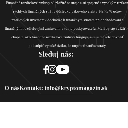
Finančné rozdielové zmluvy sú zložité nástroje a sú spojené s vysokým riziko
rýchlych finančných strát v dôsledku pákového efektu. Na 75 % účtov
retailových investorov dochádza k finančným stratám pri obchodovaní s
finančnými rozdielovými zmluvami u tohto poskytovateľa. Mali by ste zvážiť, 
chápete, ako finančné rozdielové zmluvy fungujú, a či si môžete dovoliť
podstúpiť vysoké riziko, že utrpíte finančné straty.
Sleduj nás:
O nás
Kontakt: info@kryptomagazin.sk