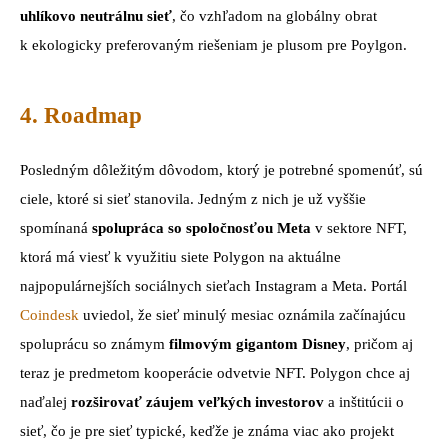
uhlíkovo neutrálnu sieť
, čo vzhľadom na globálny obrat
k ekologicky preferovaným riešeniam je plusom pre Poylgon.
4. Roadmap
Posledným dôležitým dôvodom, ktorý je potrebné spomenúť, sú
ciele, ktoré si sieť stanovila. Jedným z nich je už vyššie
spomínaná
spolupráca so spoločnosťou Meta
v sektore NFT,
ktorá má viesť k využitiu siete Polygon na aktuálne
najpopulárnejších sociálnych sieťach Instagram a Meta. Portál
Coindesk
uviedol, že sieť minulý mesiac oznámila začínajúcu
spoluprácu so známym
filmovým gigantom Disney
, pričom aj
teraz je predmetom kooperácie odvetvie NFT. Polygon chce aj
naďalej
rozširovať záujem veľkých investorov
a inštitúcii o
sieť, čo je pre sieť typické, keďže je známa viac ako projekt