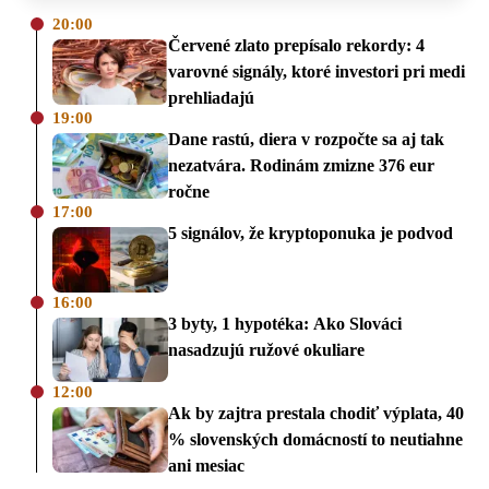
20:00
Červené zlato prepísalo rekordy: 4
varovné signály, ktoré investori pri medi
prehliadajú
19:00
Dane rastú, diera v rozpočte sa aj tak
nezatvára. Rodinám zmizne 376 eur
ročne
17:00
5 signálov, že kryptoponuka je podvod
16:00
3 byty, 1 hypotéka: Ako Slováci
nasadzujú ružové okuliare
12:00
Ak by zajtra prestala chodiť výplata, 40
% slovenských domácností to neutiahne
ani mesiac