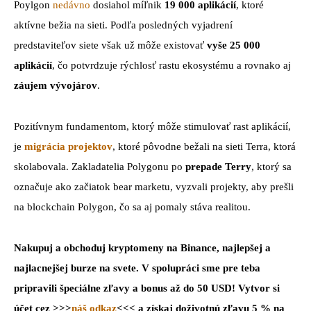
Poylgon
nedávno
dosiahol míľnik
19 000 aplikácií
, ktoré
aktívne bežia na sieti. Podľa posledných vyjadrení
predstaviteľov siete však už môže existovať
vyše 25 000
aplikácií
, čo potvrdzuje rýchlosť rastu ekosystému a rovnako aj
záujem vývojárov
.
Pozitívnym fundamentom, ktorý môže stimulovať rast aplikácií,
je
migrácia projektov
, ktoré pôvodne bežali na sieti Terra, ktorá
skolabovala. Zakladatelia Polygonu po
prepade Terry
, ktorý sa
označuje ako začiatok bear marketu, vyzvali projekty, aby prešli
na blockchain Polygon, čo sa aj pomaly stáva realitou.
Nakupuj a obchoduj kryptomeny na Binance, najlepšej a
najlacnejšej burze na svete. V spolupráci sme pre teba
pripravili špeciálne zľavy a bonus až do 50 USD! Vytvor si
účet cez >>>
náš odkaz
<<< a získaj doživotnú zľavu 5 % na