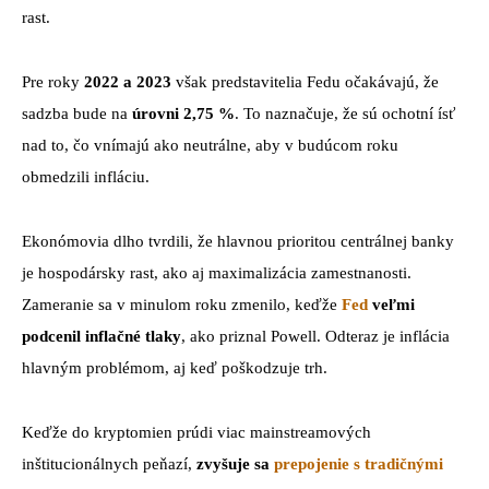
rast.
Pre roky
2022 a 2023
však predstavitelia Fedu očakávajú, že
sadzba bude na
úrovni 2,75 %
. To naznačuje, že sú ochotní ísť
nad to, čo vnímajú ako neutrálne, aby v budúcom roku
obmedzili infláciu.
Ekonómovia dlho tvrdili, že hlavnou prioritou centrálnej banky
je hospodársky rast, ako aj maximalizácia zamestnanosti.
Zameranie sa v minulom roku zmenilo, keďže
Fed
veľmi
podcenil inflačné tlaky
, ako priznal Powell. Odteraz je inflácia
hlavným problémom, aj keď poškodzuje trh.
Keďže do kryptomien prúdi viac mainstreamových
inštitucionálnych peňazí,
zvyšuje sa
prepojenie s tradičnými