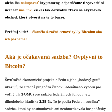
alebo iba
nakupovať
kryptomeny, odporúčame ti vytvoriť si
účet cez
náš link
. Získaš tak doživotnú zľavu na akýkoľvek
obchod, ktorý otvoríš na tejto burze.
Prečítaj si tiež –
Skončia 4-ročné cenové cykly Bitcoinu ako
ich poznáme?
Aká je očakávaná sadzba? Ovplyvní to
Bitcoin?
Štvrťročné ekonomické projekcie Fedu a jeho „bodový graf”
ukazujú, že stredná prognóza členov Federálneho výboru pre
voľný trh (FOMC) pre sadzbu federálnych fondov je z
dlhodobého hľadiska
2,38 %
. To je podľa Fedu „ neutrálna”
sadzba, ktorá by nestimulovala ani neobmedzovala hospodársky