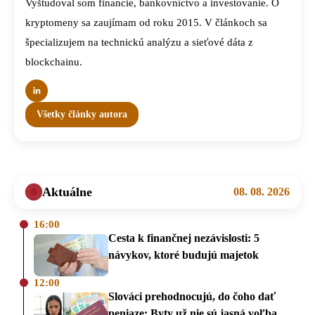
Vyštudoval som financie, bankovníctvo a investovanie. O
kryptomeny sa zaujímam od roku 2015. V článkoch sa
špecializujem na technickú analýzu a sieťové dáta z
blockchainu.
Všetky články autora
Aktuálne
08. 08. 2026
16:00
Cesta k finančnej nezávislosti: 5
návykov, ktoré budujú majetok
12:00
Slováci prehodnocujú, do čoho dať
peniaze: Byty už nie sú jasná voľba