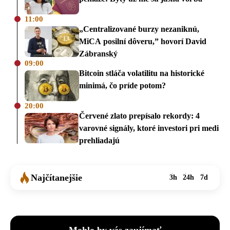
11:00
„Centralizované burzy nezaniknú,
MiCA posilní dôveru,” hovorí David
Zábranský
09:00
Bitcoin stláča volatilitu na historické
minimá, čo príde potom?
20:00
Červené zlato prepísalo rekordy: 4
varovné signály, ktoré investori pri medi
prehliadajú
Najčítanejšie
3h
24h
7d
Mohlo by vás zaujímať