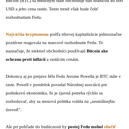
Bitcoin (BTC) sa medzitým stále obchoduje nad hranicou 40 000
USD a jeho cena rastie. Tento trend však bude čeliť
rozhodnutiam Fedu.
Najväčšia kryptomena
podľa trhovej kapitalizácie jednoznačne
pozitívne reagovala na marcové rozhodnutie Fedu. To
naznačuje, že niektorí obchodníci používajú
Bitcoin ako
ochranu proti inflácii
a rastúcim cenám.
Dokonca aj po prejave šéfa Fedu Jerome Powella je BTC stále v
raste. Powell v pondelok povedal Národnej asociácii pre
podnikovú ekonomiku, že je zjavná potreba rýchlo sa
rozhodovať, aby sa menová politika vrátila na „neutrálnejšiu
úroveň”.
Ale pri pohľade do budúcnosti by
postoj Fedu mohol
stlačiť