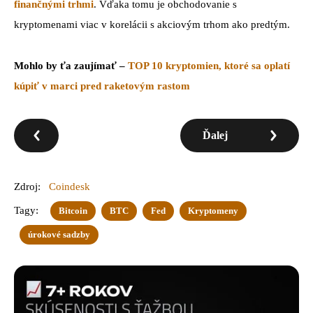
finančnými trhmi
. Vďaka tomu je obchodovanie s
kryptomenami viac v korelácii s akciovým trhom ako predtým.
Mohlo by ťa zaujímať –
TOP 10 kryptomien, ktoré sa oplatí
kúpiť v marci pred raketovým rastom
Ďalej
Zdroj:
Coindesk
Tagy:
Bitcoin
BTC
Fed
Kryptomeny
úrokové sadzby