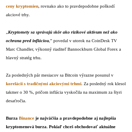
ceny kryptomien
, rovnako ako to pravdepodobne poškodí
akciové trhy.
„
Kryptomety sa správajú skôr ako rizikové aktívum než ako
ochrana pred infláciou
,” povedal v utorok na CoinDesk TV
Marc Chandler, výkonný riaditeľ Bannockburn Global Forex a
hlavný stratég trhu.
Za posledných pár mesiacov sa Bitcoin výrazne posunul v
korelácii s tradičnými akciovými trhmi
. Za posledný rok klesol
takmer o 30 %, pričom inflácia vyskočila na maximum za štyri
desaťročia.
Burza
Binance
je najväčšia a pravdepodobne aj najlepšia
kryptomenová burza. Pokiaľ chceš obchodovať aktuálne