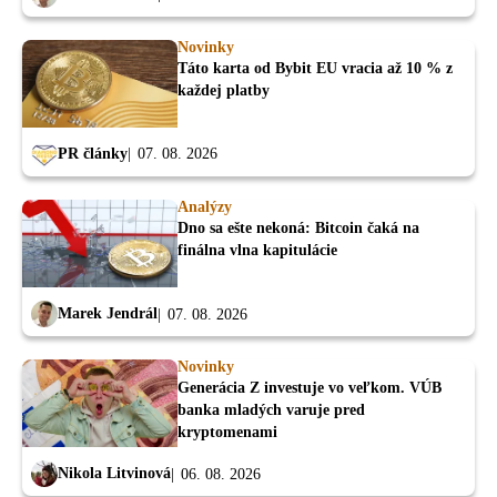
Novinky
Táto karta od Bybit EU vracia až 10 % z
každej platby
PR články
07. 08. 2026
Analýzy
Dno sa ešte nekoná: Bitcoin čaká na
finálna vlna kapitulácie
Marek Jendrál
07. 08. 2026
Novinky
Generácia Z investuje vo veľkom. VÚB
banka mladých varuje pred
kryptomenami
Nikola Litvinová
06. 08. 2026