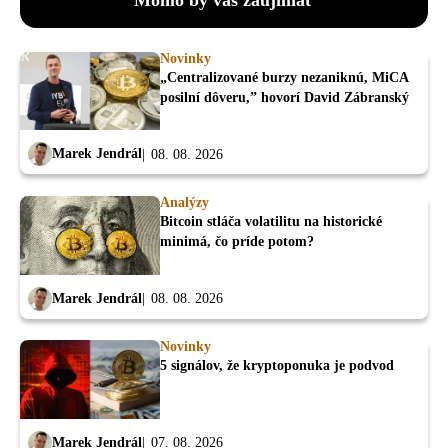
Novinky
„Centralizované burzy nezaniknú, MiCA
posilní dôveru,” hovorí David Zábranský
Marek Jendrál
08. 08. 2026
Analýzy
Bitcoin stláča volatilitu na historické
minimá, čo príde potom?
Marek Jendrál
08. 08. 2026
Novinky
5 signálov, že kryptoponuka je podvod
Marek Jendrál
07. 08. 2026