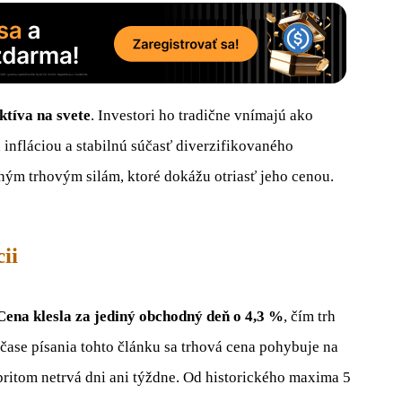
ktíva na svete
. Investori ho tradične vnímajú ako
 infláciou a stabilnú súčasť diverzifikovaného
ilným trhovým silám, ktoré dokážu otriasť jeho cenou.
ii
Cena klesla za jediný obchodný deň o 4,3 %
, čím trh
čase písania tohto článku sa trhová cena pohybuje na
pritom netrvá dni ani týždne. Od historického maxima 5