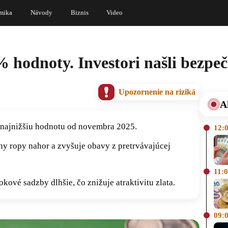
mika
Návody
Biznis
Video
% hodnoty. Investori našli bezpeč
Upozornenie na riziká
A
o najnižšiu hodnotu od novembra 2025.
12:
ny ropy nahor a zvyšuje obavy z pretrvávajúcej
11:
vé sadzby dlhšie, čo znižuje atraktivitu zlata.
09: