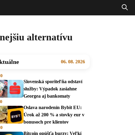
nejšiu alternatívu
ktuálne
06. 08. 2026
00
Slovenská sporiteľňa odstaví
služby: Výpadok zasiahne
Georgea aj bankomaty
00
Oslava narodenín Bybit EU:
Úrok až 200 % a stovky eur v
bonusoch pre klientov
00
Bitcoin opúšťa burzy: Veľkí