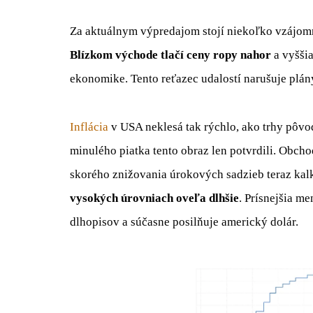
Za aktuálnym výpredajom stojí niekoľko vzájom
Blízkom východe tlačí ceny ropy nahor
a vyšši
ekonomike. Tento reťazec udalostí narušuje plán
Inflácia
v USA neklesá tak rýchlo, ako trhy pôvod
minulého piatka tento obraz len potvrdili. Obch
skorého znižovania úrokových sadzieb teraz kalk
vysokých úrovniach oveľa dlhšie
. Prísnejšia m
dlhopisov a súčasne posilňuje americký dolár.