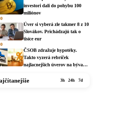
investori dali do pohybu 100
miliónov
00
Úver si vyberá zle takmer 8 z 10
Slovákov. Prichádzajú tak o
tisíce eur
00
ČSOB zdražuje hypotéky.
Takto vyzerá rebríček
najlacnejších úverov na bývanie
v auguste 2026
ajčítanejšie
3h
24h
7d