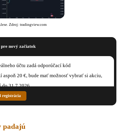
oklese. Zdroj: tradingview.com
 pre nový začiatok
 reálneho účtu zadá odporúčací kód
oží aspoň 20 €, bude mať možnosť vybrať si akciu,
í do 31.7.2026.
registrácia
y padajú