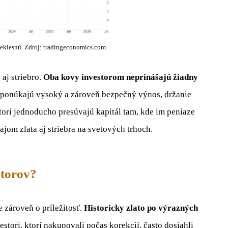
eklesnú. Zdroj: tradingeconomics.com
o
aj striebro.
Oba kovy investorom neprinášajú žiadny
ponúkajú vysoký a zároveň bezpečný výnos, držanie
stori jednoducho presúvajú kapitál tam, kde im peniaze
ajom zlata aj striebra na svetových trhoch.
storov?
 zároveň o príležitosť.
Historicky zlato po výrazných
estori, ktorí nakupovali počas korekcií, často dosiahli