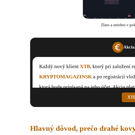
Zlato a striebro v p
Akcia
Každý nový klient
XTB
, ktorý pri založení
KRYPTOMAGAZINSK
a po registrácii vl
ktorá bude pripísaná na jeho účet. Akcia plat
XTB 
Hlavný dôvod, prečo drahé kov