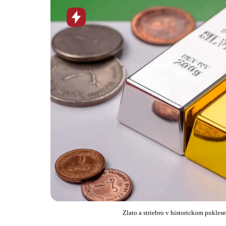
Horúca
novinka
Zlato a striebro v historickom pokles