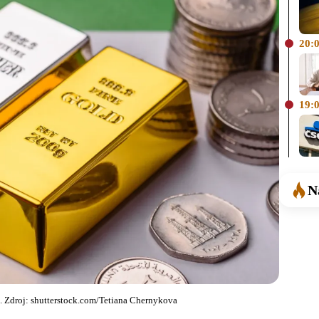
20:
19:
N
e. Zdroj: shutterstock.com/Tetiana Chernykova