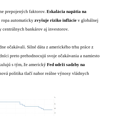
ne prepojených faktorov.
Eskalácia napätia na
a ropa automaticky
zvyšuje riziko inflácie
v globálnej
y centrálnych bankárov aj investorov.
ne očakávali. Silné dáta z amerického trhu práce z
odníci preto prehodnocujú svoje očakávania a namiesto
ulujú s tým, že americký
Fed udrží sadzby na
enová politika tlačí nahor reálne výnosy vládnych