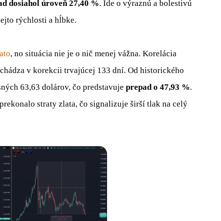
ad dosiahol úroveň 27,40 %
. Ide o výraznú a bolestivú
jto rýchlosti a hĺbke.
ato
, no situácia nie je o nič menej vážna. Korelácia
chádza v korekcii trvajúcej 133 dní. Od historického
sných 63,63 dolárov, čo predstavuje
prepad o 47,93 %
.
ekonalo straty zlata, čo signalizuje širší tlak na celý