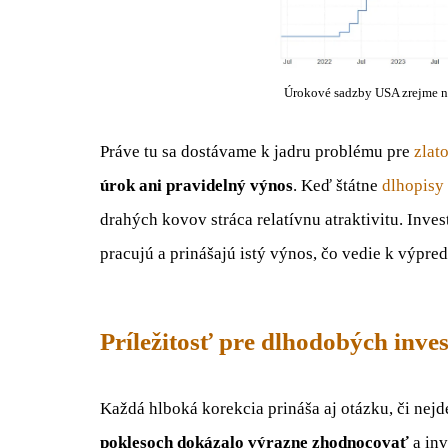
Úrokové sadzby USA zrejme n
Práve tu sa dostávame k jadru problému pre
zlat
úrok ani pravidelný výnos
. Keď štátne
dlhopisy
drahých kovov stráca relatívnu atraktivitu. Inve
pracujú a prinášajú istý výnos, čo vedie k výpred
Príležitosť pre dlhodobých inve
Každá hlboká korekcia prináša aj otázku, či nejde
poklesoch dokázalo výrazne zhodnocovať
a inv