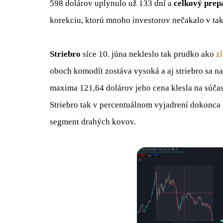
598 dolárov uplynulo už 133 dní a
celkový prep
korekciu, ktorú mnoho investorov nečakalo v take
Striebro
síce 10. júna nekleslo tak prudko ako
zl
oboch komodít zostáva vysoká a aj striebro sa na
maxima 121,64 dolárov jeho cena klesla na súča
Striebro tak v percentuálnom vyjadrení dokonca pr
segment drahých kovov.