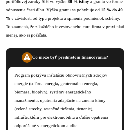
portfóliovej záruky SIH vo výške
80 % istiny
a grantu vo forme
odpustenia časti dlhu. Výška grantu sa pohybuje od
15 % do 49
%
v závislosti od typu projektu a splnenia podmienok schémy.
To znamená, že z každého investovaného eura firma v praxi platí
menej, ako si požičala.
Čo môže byť predmetom financovania?
Program pokrýva inštaláciu obnoviteľných zdrojov
energie (solárna energia, geotermálna energia,
biomasa, bioplyn), systémy energetického
manažmentu, opatrenia adaptácie na zmenu klímy
(zelené strechy, retenčné riešenia, tienenie),
infraštruktúru pre elektromobilitu a ďalšie opatrenia
odporúčané v energetickom audite.