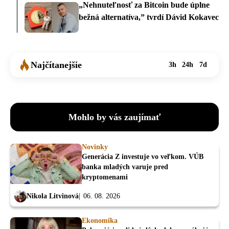
„Nehnuteľnosť za Bitcoin bude úplne
bežná alternatíva,” tvrdí Dávid Kokavec
Najčítanejšie
3h
24h
7d
Mohlo by vás zaujímať
Novinky
Generácia Z investuje vo veľkom. VÚB
banka mladých varuje pred
kryptomenami
Nikola Litvinová
06. 08. 2026
Ekonomika