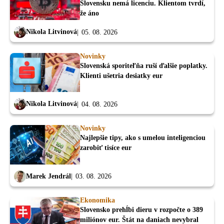
Slovensku nemá licenciu. Klientom tvrdí,
že áno
Nikola Litvinová
05. 08. 2026
Novinky
Slovenská sporiteľňa ruší ďalšie poplatky.
Klienti ušetria desiatky eur
Nikola Litvinová
04. 08. 2026
Novinky
Najlepšie tipy, ako s umelou inteligenciou
zarobiť tisíce eur
Marek Jendrál
03. 08. 2026
Ekonomika
Slovensko prehĺbi dieru v rozpočte o 389
miliónov eur. Štát na daniach nevybral