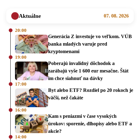
Aktuálne
07. 08. 2026
20:00
Generácia Z investuje vo veľkom. VÚB
banka mladých varuje pred
kryptomenami
19:00
Poberajú invalidný dôchodok a
zarábajú vyše 1 600 eur mesačne. Štát
im chce siahnuť na dávky
17:00
Byt alebo ETF? Rozdiel po 20 rokoch je
väčší, než čakáte
16:00
Kam s peniazmi v čase vysokých
úrokov: sporenie, dlhopisy alebo ETF a
akcie?
14:00