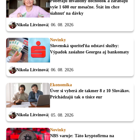
Poberajú invalidný dôchodok a zarábajú
vyše 1 600 eur mesačne. Štát im chce
siahnuť na dávky
Nikola Litvinová
06. 08. 2026
Novinky
Slovenská sporiteľňa odstaví služby:
Výpadok zasiahne Georgea aj bankomaty
Nikola Litvinová
06. 08. 2026
Ekonomika
Úver si vyberá zle takmer 8 z 10 Slovákov.
Prichádzajú tak o tisíce eur
Nikola Litvinová
05. 08. 2026
Novinky
NBS varuje: Táto kryptofirma na