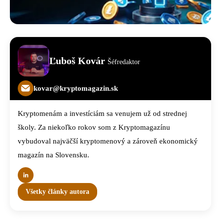
Ľuboš Kovár
Šéfredaktor
kovar@kryptomagazin.sk
Kryptomenám a investíciám sa venujem už od strednej
školy. Za niekoľko rokov som z Kryptomagazínu
vybudoval najväčší kryptomenový a zároveň ekonomický
magazín na Slovensku.
Všetky články autora