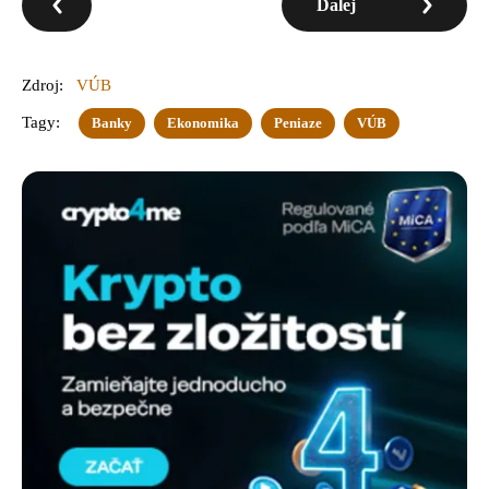
Ďalej
Zdroj:
VÚB
Tagy:
Banky
Ekonomika
Peniaze
VÚB