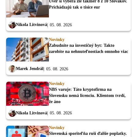
Úver si vyberá zle takmer 8 z 10 Slovákov.
Prichádzajú tak o tisíce eur
Nikola Litvinová
05. 08. 2026
Novinky
Zabudnite na investičný byt: Takto
zarobíte na nehnuteľnostiach omnoho viac
Marek Jendrál
05. 08. 2026
Novinky
NBS varuje: Táto kryptofirma na
Slovensku nemá licenciu. Klientom tvrdí,
že áno
Nikola Litvinová
05. 08. 2026
Novinky
Slovenská sporiteľňa ruší ďalšie poplatky.