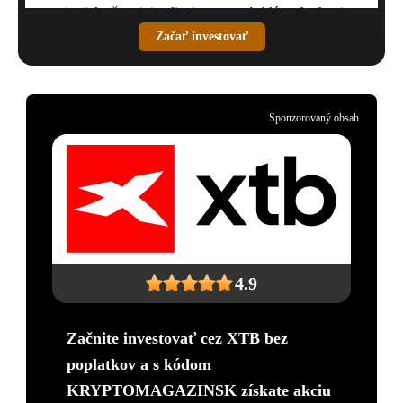
svoje ciele, čo minimalizuje stres a zbrklé rozhodnutia.
Začať investovať
Sponzorovaný obsah
4.9
Začnite investovať cez XTB bez
poplatkov a s kódom
KRYPTOMAGAZINSK získate akciu