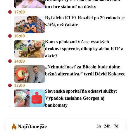
im chce siahnuť na dávky
17:00
Byt alebo ETF? Rozdiel po 20 rokoch je
väčší, než čakáte
16:00
Kam s peniazmi v čase vysokých
úrokov: sporenie, dlhopisy alebo ETF a
akcie?
14:00
„Nehnuteľnosť za Bitcoin bude úplne
bežná alternatíva,” tvrdí Dávid Kokavec
12:00
Slovenská sporiteľňa odstaví služby:
Výpadok zasiahne Georgea aj
bankomaty
Najčítanejšie
3h
24h
7d