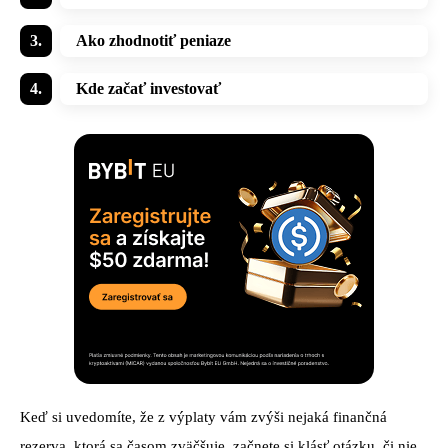
Ako zhodnotiť peniaze
Kde začať investovať
Keď si uvedomíte, že z výplaty vám zvýši nejaká finančná
rezerva, ktorá sa časom zväčšuje, začnete si klásť otázku, či nie