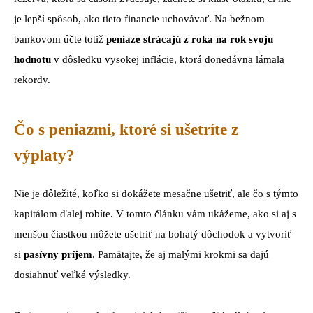
je lepší spôsob, ako tieto financie uchovávať. Na bežnom
bankovom účte totiž
peniaze strácajú z roka na rok svoju
hodnotu
v dôsledku vysokej inflácie, ktorá donedávna lámala
rekordy.
Čo s peniazmi, ktoré si ušetríte z
výplaty?
Nie je dôležité, koľko si dokážete mesačne ušetriť, ale čo s týmto
kapitálom ďalej robíte. V tomto článku vám ukážeme, ako si aj s
menšou čiastkou môžete ušetriť na bohatý dôchodok a vytvoriť
si
pasívny príjem
. Pamätajte, že aj malými krokmi sa dajú
dosiahnuť veľké výsledky.