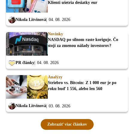
Klienti ušetria desiatky eur
Nikola Litvinová
04. 08. 2026
Novinky
NASDAQ po silnom raste koriguje. Čo
stojí za zmenou nálady investorov?
PR články
04. 08. 2026
Analýzy
Striebro vs. Bitcoin: Z 1 000 eur je po
roku buď 1 556, alebo len 560
Nikola Litvinová
03. 08. 2026
Zobraziť viac článkov