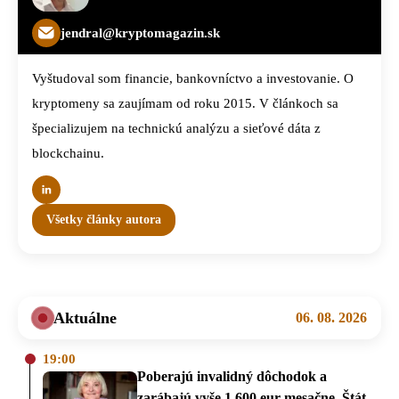
jendral@kryptomagazin.sk
Vyštudoval som financie, bankovníctvo a investovanie. O
kryptomeny sa zaujímam od roku 2015. V článkoch sa
špecializujem na technickú analýzu a sieťové dáta z
blockchainu.
Všetky články autora
Aktuálne
06. 08. 2026
19:00
Poberajú invalidný dôchodok a
zarábajú vyše 1 600 eur mesačne. Štát