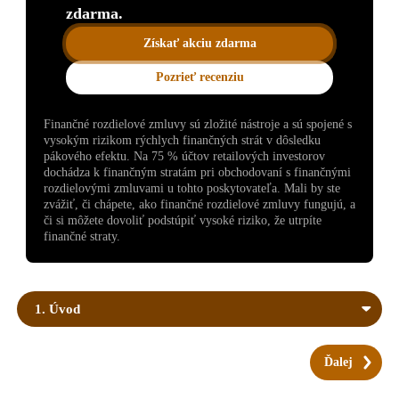
zdarma.
Získať akciu zdarma
Pozrieť recenziu
Finančné rozdielové zmluvy sú zložité nástroje a sú spojené s
vysokým rizikom rýchlych finančných strát v dôsledku
pákového efektu. Na 75 % účtov retailových investorov
dochádza k finančným stratám pri obchodovaní s finančnými
rozdielovými zmluvami u tohto poskytovateľa. Mali by ste
zvážiť, či chápete, ako finančné rozdielové zmluvy fungujú, a
či si môžete dovoliť podstúpiť vysoké riziko, že utrpíte
finančné straty.
1. Úvod
Ďalej