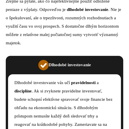
Zrejme sa pýtate, ako čo najefektívnejšie použiť odložené
peniaze z výplaty. Odpoveďou je
dlhodobé investovanie
. Nie je
o špekulovaní, ale o trpezlivosti, rozumných rozhodnutiach a
využití času vo svoj prospech. S dostatočne dlhým horizontom
môžete z relatívne malej počiatočnej sumy vytvoriť významný
majetok.
Dlhodobé investovanie
Dlhodobé investovanie vás učí
pravidelnosti
a
disciplíne
. Ak si zvyknete pravidelne investovať,
budete schopní efektívne spravovať svoje financie bez
ohľadu na ekonomickú situáciu. S dlhodobým
prístupom nemusíte každý deň sledovať trhy a
reagovať na krátkodobé pohyby. Zameriavate sa na