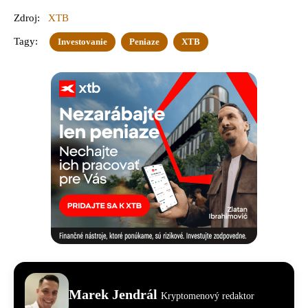
Zdroj:
XTB
Tagy:
Investovanie
Peniaze
XTB
Marek Jendrál
Kryptomenový redaktor