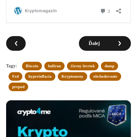
Ďalej
Tagy:
Bitcoin
bullrun
čierny štvrtok
dump
Fed
hyperinflacia
Kryptomeny
obchodovanie
prepad