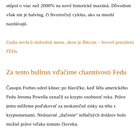
stúpol o viac než 2000% na nové historické maximá. Dôvodom
však nie je halving, či štvorročný cyklus, ako sa mnohí
nazdávajú.
Ľudia nechcú slobodnú menu, akou je Bitcoin – hovorí prezident
FEDu
Za tento bullrun vďačíme chamtivosti Fedu
Časopis Forbes udrel klinec po hlavičke, keď šéfa amerického
Fedu Jeroma Powella označil za krypto osobnosť roka. Práve
jemu môžeme poďakovať za neskutočné zisky na trhu s
kryptomenami. Neúnavné „tlačenie“ inflačných dolárov bolo
možné práve vďaka tomuto človeku.