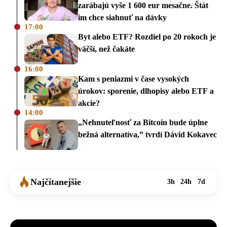
zarábajú vyše 1 600 eur mesačne. Štát
im chce siahnuť na dávky
17:00
Byt alebo ETF? Rozdiel po 20 rokoch je
väčší, než čakáte
16:00
Kam s peniazmi v čase vysokých
úrokov: sporenie, dlhopisy alebo ETF a
akcie?
14:00
„Nehnuteľnosť za Bitcoin bude úplne
bežná alternatíva,” tvrdí Dávid Kokavec
Najčítanejšie
3h
24h
7d