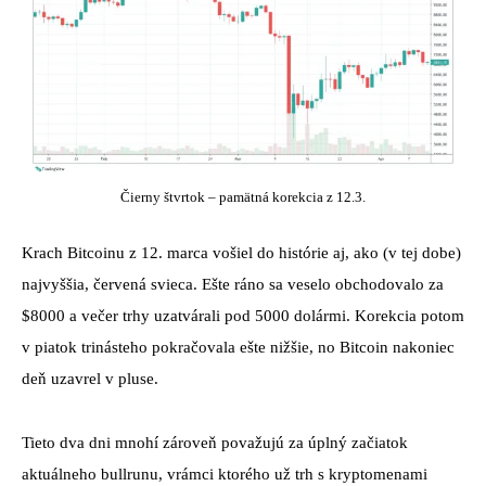
Čierny štvrtok – pamätná korekcia z 12.3.
Krach Bitcoinu z 12. marca vošiel do histórie aj, ako (v tej dobe)
najvyššia, červená svieca. Ešte ráno sa veselo obchodovalo za
$8000 a večer trhy uzatvárali pod 5000 dolármi. Korekcia potom
v piatok trinásteho pokračovala ešte nižšie, no Bitcoin nakoniec
deň uzavrel v pluse.
Tieto dva dni mnohí zároveň považujú za úplný začiatok
aktuálneho bullrunu, vrámci ktorého už trh s kryptomenami