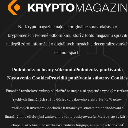
Na Kryptomagazine nájdete originálne spravodajstvo o
kryptomenách tvorené odborníkmi, ktorí z tohto magazínu spravili
najlepší zdroj informácií o digitálnych menách a decentralizovanýc
technológiách.
Podmienky ochrany súkromia
Podmienky používania
Nastavenia Cookies
Pravidlá používania súborov Cookies
Finančné rozdielové zmluvy sú zložité nástroje a sú spojené s vysokým riziko
rýchlych finančných strát v dôsledku pákového efektu. Na 75 % účtov
retailových investorov dochádza k finančným stratám pri obchodovaní s
finančnými rozdielovými zmluvami u tohto poskytovateľa. Mali by ste zvážiť, 
chápete, ako finančné rozdielové zmluvy fungujú, a či si môžete dovoliť