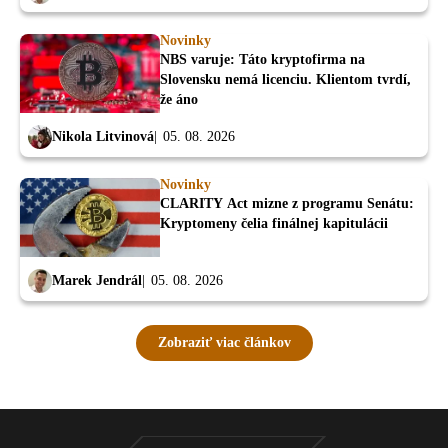
Novinky
NBS varuje: Táto kryptofirma na
Slovensku nemá licenciu. Klientom tvrdí,
že áno
Nikola Litvinová
05. 08. 2026
Novinky
CLARITY Act mizne z programu Senátu:
Kryptomeny čelia finálnej kapitulácii
Marek Jendrál
05. 08. 2026
Zobraziť viac článkov