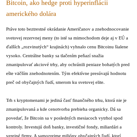
Bitcoin, ako hedge proti hyperinflácii
amerického dolára
Práve toto beztrestné okrádanie Američanov a znehodnocovanie
svetovej rezervnej meny (to isté sa mimochodom deje aj v EÚ a
ďalších „rozvinutých“ krajinách) vyhnalo cenu Bitcoinu šialene
vysoko. Centrálne banky sa tlačením peňazí snažia
zmanipulovať akciové trhy, aby ochránili peniaze bohatých pred
ešte väčším znehodnotením. Tým efektívne presúvajú hodnotu
preč od obyčajných ľudí, smerom ku svetovej elite.
Trh s kryptomenami je jediná časť finančného trhu, ktorá nie je
zmanipulovaná a kde cenotvorba prebieha organicky. Dá sa
povedať, že Bitcoin sa v posledných mesiacoch vytrhol spod
kontroly. Investujú doň banky, investičné fondy, miliardári a
verejné firmy. A samozrejme milióny obyčajných ľudí, ktorí