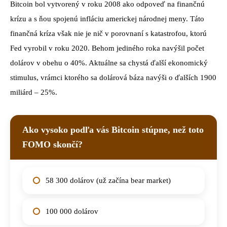
Bitcoin bol vytvorený v roku 2008 ako odpoveď na finančnú
krízu a s ňou spojenú infláciu americkej národnej meny. Táto
finančná kríza však nie je nič v porovnaní s katastrofou, ktorú
Fed vyrobil v roku 2020. Behom jediného roka navýšil počet
dolárov v obehu o 40%. Aktuálne sa chystá ďalší ekonomický
stimulus, vrámci ktorého sa dolárová báza navýši o ďalších 1900
miliárd – 25%.
Ako vysoko podľa vás Bitcoin stúpne, než toto
FOMO skončí?
58 300 dolárov (už začína bear market)
100 000 dolárov