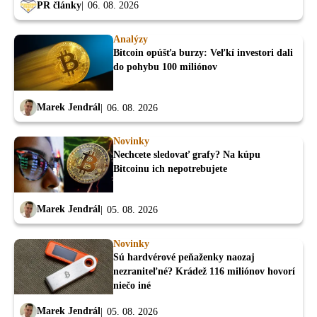
PR články
06. 08. 2026
Analýzy
Bitcoin opúšťa burzy: Veľkí investori dali
do pohybu 100 miliónov
Marek Jendrál
06. 08. 2026
Novinky
Nechcete sledovať grafy? Na kúpu
Bitcoinu ich nepotrebujete
Marek Jendrál
05. 08. 2026
Novinky
Sú hardvérové peňaženky naozaj
nezraniteľné? Krádež 116 miliónov hovorí
niečo iné
Marek Jendrál
05. 08. 2026