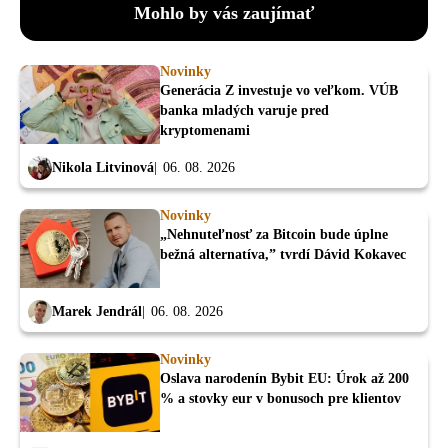
Mohlo by vás zaujímať
Novinky
Generácia Z investuje vo veľkom. VÚB
banka mladých varuje pred
kryptomenami
Nikola Litvinová
06. 08. 2026
Novinky
„Nehnuteľnosť za Bitcoin bude úplne
bežná alternatíva,” tvrdí Dávid Kokavec
Marek Jendrál
06. 08. 2026
Novinky
Oslava narodenín Bybit EU: Úrok až 200
% a stovky eur v bonusoch pre klientov