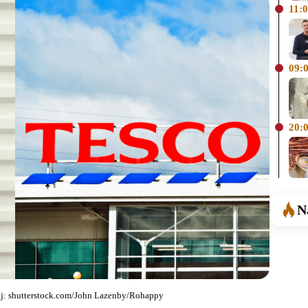
11:
09:
20:
N
roj: shutterstock.com/John Lazenby/Rohappy