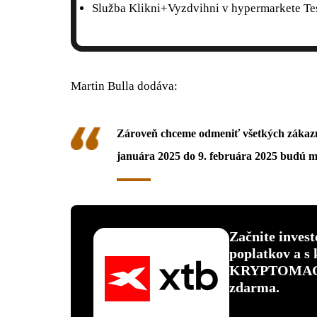
Služba Klikni+Vyzdvihni v hypermarkete Te
Martin Bulla dodáva:
Zároveň chceme odmeniť všetkých zákazn
januára 2025 do 9. februára 2025 budú 
Začnite inves
poplatkov a s
KRYPTOMAGAZ
zdarma.