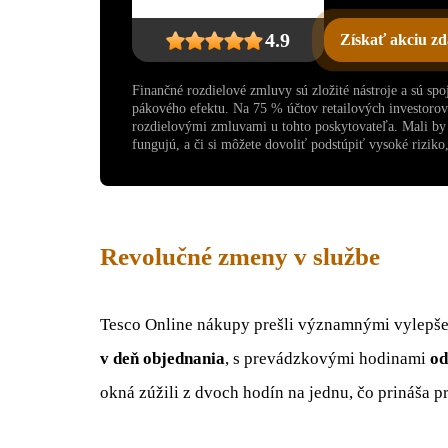
4.9
Získať akciu z
Finančné rozdielové zmluvy sú zložité nástroje a sú sp
pákového efektu. Na 75 % účtov retailových investoro
rozdielovými zmluvami u tohto poskytovateľa. Mali by s
fungujú, a či si môžete dovoliť podstúpiť vysoké riziko, 
Revolučné zmeny v službe
Tesco Online nákupy prešli významnými vylepše
v deň objednania
, s prevádzkovými hodinami
od
okná zúžili z dvoch hodín na jednu, čo prináša 