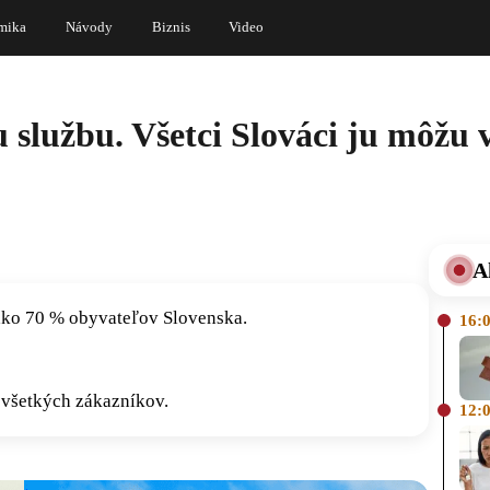
mika
Návody
Biznis
Video
 službu. Všetci Slováci ju môžu 
A
ako 70 % obyvateľov Slovenska.
16:
 všetkých zákazníkov.
12: