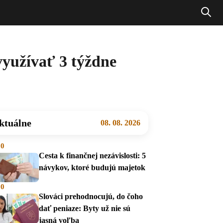
využívať 3 týždne
ktuálne
08. 08. 2026
00
Cesta k finančnej nezávislosti: 5
návykov, ktoré budujú majetok
00
Slováci prehodnocujú, do čoho
dať peniaze: Byty už nie sú
jasná voľba