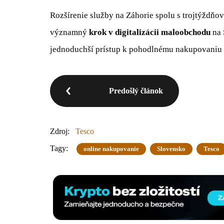
Rozšírenie služby na Záhorie spolu s trojtýždňo
významný
krok v digitalizácii maloobchodu
na 
jednoduchší prístup k pohodlnému nakupovaniu a
Predošlý článok
Zdroj:
Tesco
Tagy:
online nakupovanie
Slovensko
Tesco