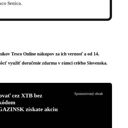
sco Senica.
íkov Tesco Online nákupov za ich vernosť a
od 14.
môcť využiť doručenie zdarma
v rámci celého Slovenska.
Sponzorovaný obsah
tovať cez XTB bez
 kódom
INSK získate akciu