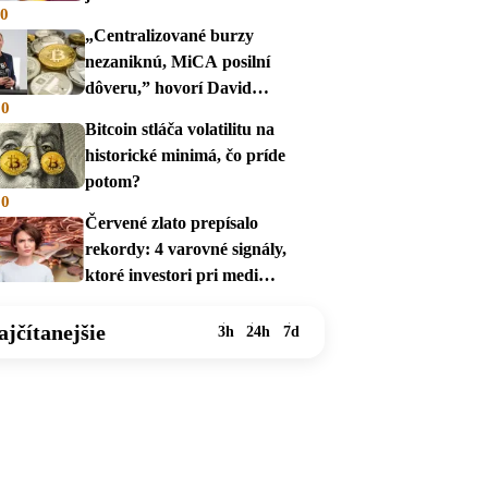
00
„Centralizované burzy
nezaniknú, MiCA posilní
dôveru,” hovorí David
00
Zábranský
Bitcoin stláča volatilitu na
historické minimá, čo príde
potom?
00
Červené zlato prepísalo
rekordy: 4 varovné signály,
ktoré investori pri medi
prehliadajú
ajčítanejšie
3h
24h
7d