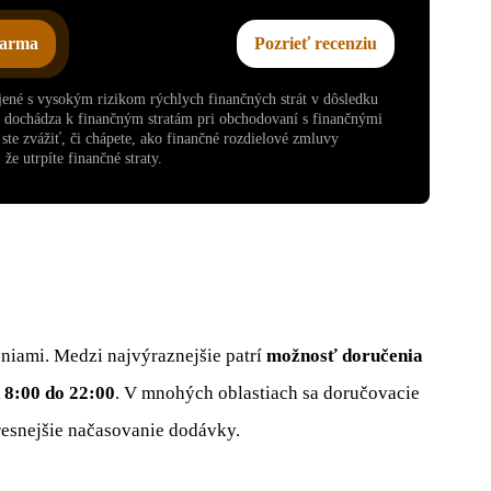
darma
Pozrieť recenziu
ojené s vysokým rizikom rýchlych finančných strát v dôsledku
v dochádza k finančným stratám pri obchodovaní s finančnými
te zvážiť, či chápete, ako finančné rozdielové zmluvy
že utrpíte finančné straty.
niami. Medzi najvýraznejšie patrí
možnosť doručenia
 8:00 do 22:00
. V mnohých oblastiach sa doručovacie
presnejšie načasovanie dodávky.