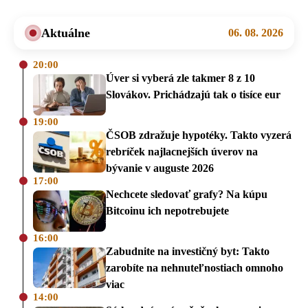
Aktuálne
06. 08. 2026
20:00
Úver si vyberá zle takmer 8 z 10
Slovákov. Prichádzajú tak o tisíce eur
19:00
ČSOB zdražuje hypotéky. Takto vyzerá
rebríček najlacnejších úverov na
bývanie v auguste 2026
17:00
Nechcete sledovať grafy? Na kúpu
Bitcoinu ich nepotrebujete
16:00
Zabudnite na investičný byt: Takto
zarobíte na nehnuteľnostiach omnoho
viac
14:00