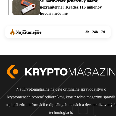
Sú hardvérové peňaženky naozaj
nezraniteľné? Krádež 116 miliónov
hovorí niečo iné
Najčítanejšie
3h
24h
7d
Na Kryptomagazine nájdete originálne spravodajstvo o
kryptomenách tvorené odborníkmi, ktorí z tohto magazínu spravili
najlepší zdroj informácií o digitálnych menách a decentralizovanýc
technológiách.