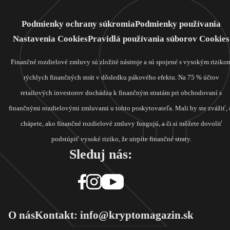
Podmienky ochrany súkromia
Podmienky používania
Nastavenia Cookies
Pravidlá používania súborov Cookies
Finančné rozdielové zmluvy sú zložité nástroje a sú spojené s vysokým riziko
rýchlych finančných strát v dôsledku pákového efektu. Na 75 % účtov
retailových investorov dochádza k finančným stratám pri obchodovaní s
finančnými rozdielovými zmluvami u tohto poskytovateľa. Mali by ste zvážiť, 
chápete, ako finančné rozdielové zmluvy fungujú, a či si môžete dovoliť
podstúpiť vysoké riziko, že utrpíte finančné straty.
Sleduj nás:
O nás
Kontakt: info@kryptomagazin.sk