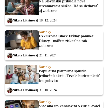
Na Slovensku pribudla nová
streamovacia služba. Dá sa sledovať
aj zadarmo
Nikola Litvinová
18. 12. 2024
Novinky
Exkluzívna Black Friday ponuka:
Disney+ môžete získať na rok
zadarmo
Nikola Litvinová
21. 11. 2024
Novinky
Populárna platforma spustila
jedinečnú akciu. Trvalo budete platiť
len polovicu
Nikola Litvinová
31. 10. 2024
Novinky
Viac ako sto kanálov za 5 eur. Slováci