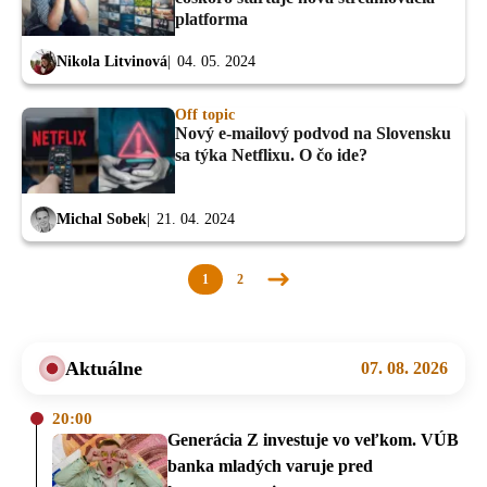
platforma
Nikola Litvinová
04. 05. 2024
Off topic
Nový e-mailový podvod na Slovensku
sa týka Netflixu. O čo ide?
Michal Sobek
21. 04. 2024
1
2
Nasledujúca
stránka
Aktuálne
07. 08. 2026
20:00
Generácia Z investuje vo veľkom. VÚB
banka mladých varuje pred