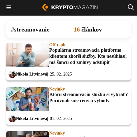
streamovanie
16
článkov
Off topic
Populárna streamovacia platforma
klientom zhorší služby. Kto nesúhlasí,
má šancu od zmluvy odstúpiť
Nikola Litvinová
25. 02. 2025
Novinky
Ktorú streamovaciu službu si vybrať?
Porovnali sme ceny a výhody
Nikola Litvinová
01. 02. 2025
Novinky