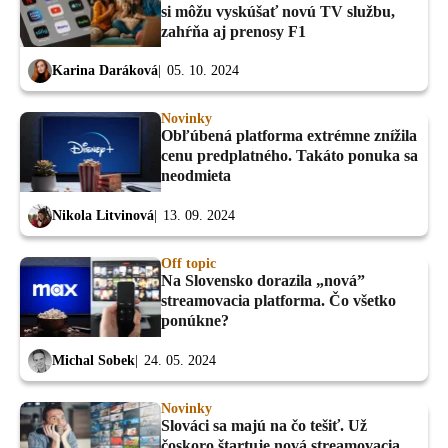
si môžu vyskúšať novú TV službu,
zahŕňa aj prenosy F1
Karina Daráková
05. 10. 2024
Novinky
Obľúbená platforma extrémne znížila
cenu predplatného. Takáto ponuka sa
neodmieta
Nikola Litvinová
13. 09. 2024
Off topic
Na Slovensko dorazila „nová”
streamovacia platforma. Čo všetko
ponúkne?
Michal Sobek
24. 05. 2024
Novinky
Slováci sa majú na čo tešiť. Už
čoskoro štartuje nová streamovacia