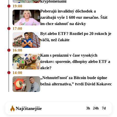
kryptomenami
19:00
Poberajú invalidný dôchodok a
zarábajú vyše 1 600 eur mesačne. Štát
im chce siahnuť na dávky
17:00
Byt alebo ETF? Rozdiel po 20 rokoch je
väčší, než čakáte
16:00
Kam s peniazmi v čase vysokých
úrokov: sporenie, dlhopisy alebo ETF a
akcie?
14:00
„Nehnuteľnosť za Bitcoin bude úplne
bežná alternatíva,” tvrdí Dávid Kokavec
Najčítanejšie
3h
24h
7d