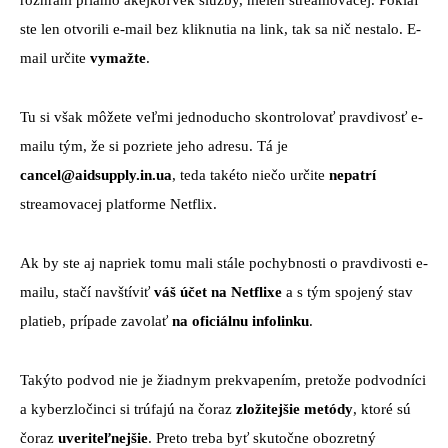
rozhraní priamo akejkoľvek služby, nielen streamovacej. Pokiaľ
ste len otvorili e-mail bez kliknutia na link, tak sa nič nestalo. E-
mail určite
vymažte
.
Tu si však môžete veľmi jednoducho skontrolovať pravdivosť e-
mailu tým, že si pozriete jeho adresu. Tá je
cancel@aidsupply.in.ua
, teda takéto niečo určite
nepatrí
streamovacej platforme Netflix.
Ak by ste aj napriek tomu mali stále pochybnosti o pravdivosti e-
mailu, stačí navštíviť
váš účet na Netflixe
a s tým spojený stav
platieb, prípade zavolať
na oficiálnu infolinku
.
Takýto podvod nie je žiadnym prekvapením, pretože podvodníci
a kyberzločinci si trúfajú na čoraz
zložitejšie metódy
, ktoré sú
čoraz
uveriteľnejšie
. Preto treba byť skutočne obozretný