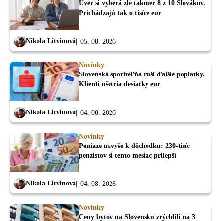
Úver si vyberá zle takmer 8 z 10 Slovákov.
Prichádzajú tak o tisíce eur
Nikola Litvinová
05. 08. 2026
Novinky
Slovenská sporiteľňa ruší ďalšie poplatky.
Klienti ušetria desiatky eur
Nikola Litvinová
04. 08. 2026
Novinky
Peniaze navyše k dôchodku: 230-tisíc
penzistov si tento mesiac prilepší
Nikola Litvinová
04. 08. 2026
Novinky
Ceny bytov na Slovensku zrýchlili na 3