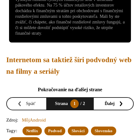
pákového efektu. Na 75 % účtov retailových investorov
dochádza k finančným stratám pri obchodovaní s finančnými
rozdielovými zmluvami u tohto poskytovateľa. Mali by ste
zvážiť, či chápete, ako finančné rozdielové zmluvy fungujú, a
či si môžete dovoliť podstúpiť vysoké riziko, že utrpíte
finančné straty.
Internetom sa taktiež šíri podvodný web
na filmy a seriály
Pokračovanie na ďalšej strane
Späť
Strana
1
/ 2
Ďalej
Zdroj:
MôjAndroid
Tagy:
Netflix
Podvod
Slováci
Slovensko