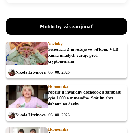
Mohlo by vás zaujímať
Novinky
Generácia Z investuje vo veľkom. VÚB
banka mladých varuje pred
kryptomenami
Nikola Litvinová
06. 08. 2026
Ekonomika
Poberajú invalidný dôchodok a zarábajú
vyše 1 600 eur mesačne. Štát im chce
siahnuť na dávky
Nikola Litvinová
06. 08. 2026
Ekonomika