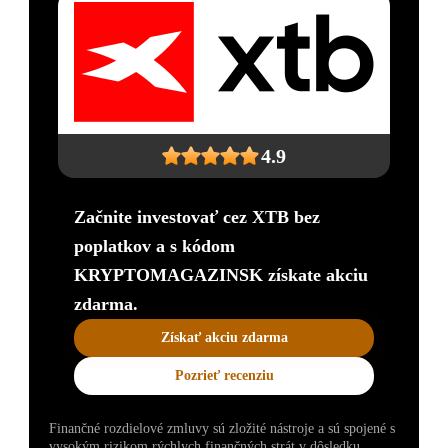
4.9
Začnite investovať cez XTB bez
poplatkov a s kódom
KRYPTOMAGAZINSK získate akciu
zdarma.
Získať akciu zdarma
Pozrieť recenziu
Finančné rozdielové zmluvy sú zložité nástroje a sú spojené s
vysokým rizikom rýchlych finančných strát v dôsledku