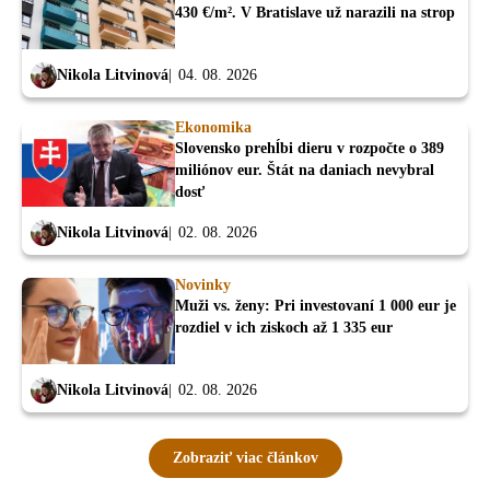
430 €/m². V Bratislave už narazili na strop
Nikola Litvinová
04. 08. 2026
Ekonomika
Slovensko prehĺbi dieru v rozpočte o 389
miliónov eur. Štát na daniach nevybral
dosť
Nikola Litvinová
02. 08. 2026
Novinky
Muži vs. ženy: Pri investovaní 1 000 eur je
rozdiel v ich ziskoch až 1 335 eur
Nikola Litvinová
02. 08. 2026
Zobraziť viac článkov