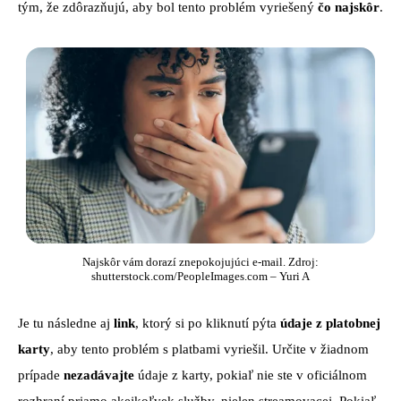
tým, že zdôrazňujú, aby bol tento problém vyriešený
čo najskôr
.
Najskôr vám dorazí znepokojujúci e-mail. Zdroj:
shutterstock.com/PeopleImages.com – Yuri A
Je tu následne aj
link
, ktorý si po kliknutí pýta
údaje z platobnej
karty
, aby tento problém s platbami vyriešil. Určite v žiadnom
prípade
nezadávajte
údaje z karty, pokiaľ nie ste v oficiálnom