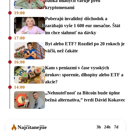
banka mladých varuje pred
kryptomenami
19:00
Poberajú invalidný dôchodok a
zarábajú vyše 1 600 eur mesačne. Štát
im chce siahnuť na dávky
17:00
Byt alebo ETF? Rozdiel po 20 rokoch je
väčší, než čakáte
16:00
Kam s peniazmi v čase vysokých
úrokov: sporenie, dlhopisy alebo ETF a
akcie?
14:00
„Nehnuteľnosť za Bitcoin bude úplne
bežná alternatíva,” tvrdí Dávid Kokavec
Najčítanejšie
3h
24h
7d