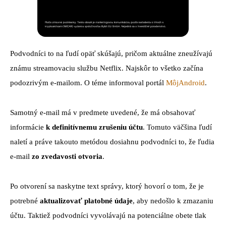
Podvodníci to na ľudí opäť skúšajú, pričom aktuálne zneužívajú
známu streamovaciu službu Netflix. Najskôr to všetko začína
podozrivým e-mailom. O téme informoval portál
MôjAndroid
.
Samotný e-mail má v predmete uvedené, že má obsahovať
informácie
k definitívnemu zrušeniu účtu
. Tomuto väčšina ľudí
naletí a práve takouto metódou dosiahnu podvodníci to, že ľudia
e-mail
zo zvedavosti otvoria
.
Po otvorení sa naskytne text správy, ktorý hovorí o tom, že je
potrebné
aktualizovať platobné údaje
, aby nedošlo k zmazaniu
účtu. Taktiež podvodníci vyvolávajú na potenciálne obete tlak