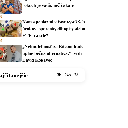
rokoch je väčší, než čakáte
00
Kam s peniazmi v čase vysokých
úrokov: sporenie, dlhopisy alebo
ETF a akcie?
00
„Nehnuteľnosť za Bitcoin bude
úplne bežná alternatíva,” tvrdí
Dávid Kokavec
ajčítanejšie
3h
24h
7d