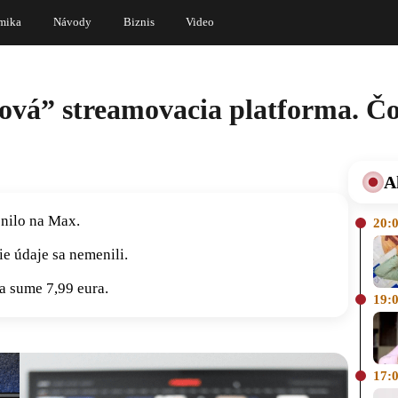
mika
Návody
Biznis
Video
nová” streamovacia platforma. Č
A
nilo na Max.
20:
e údaje sa nemenili.
na sume 7,99 eura.
19:
17: