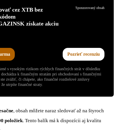
Sponzorovaný obsah
tovať cez XTB bez
 kódom
INSK získate akciu
darma
Pozrieť recenziu
ojené s vysokým rizikom rýchlych finančných strát v dôsledku
v dochádza k finančným stratám pri obchodovaní s finančnými
te zvážiť, či chápete, ako finančné rozdielové zmluvy
že utrpíte finančné straty.
esačne
, obsah môžete naraz sledovať až na štyroch
00 položiek
. Tento balík má k dispozícii aj kvalitu