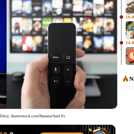
16:
14:
N
Zdroj: shutterstock.com/Hamara/Said Fx