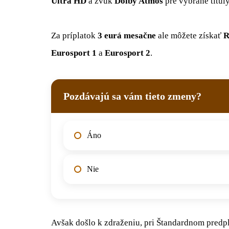
Ultra HD
a zvuk
Dolby Atmos
pre vybrané tituly
Za príplatok
3 eurá mesačne
ale môžete získať
R
Eurosport 1
a
Eurosport 2
.
Pozdávajú sa vám tieto zmeny?
Áno
Nie
Avšak došlo k zdraženiu, pri Štandardnom pred