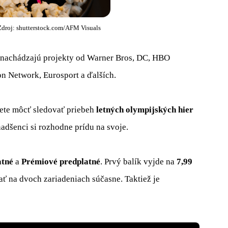
droj: shutterstock.com/AFM Visuals
 nachádzajú projekty od Warner Bros, DC, HBO
on Network, Eurosport a ďalších.
ete môcť sledovať priebeh
letných olympijských hier
 nadšenci si rozhodne prídu na svoje.
atné
a
Prémiové predplatné
. Prvý balík vyjde na
7,99
ť na dvoch zariadeniach súčasne. Taktiež je