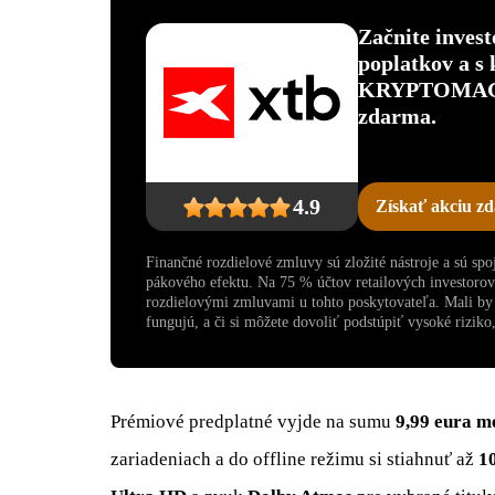
Začnite inves
poplatkov a s
KRYPTOMAGAZ
zdarma.
4.9
Získať akciu z
Finančné rozdielové zmluvy sú zložité nástroje a sú sp
pákového efektu. Na 75 % účtov retailových investoro
rozdielovými zmluvami u tohto poskytovateľa. Mali by s
fungujú, a či si môžete dovoliť podstúpiť vysoké riziko, 
Prémiové predplatné vyjde na sumu
9,99 eura m
zariadeniach a do offline režimu si stiahnuť až
1