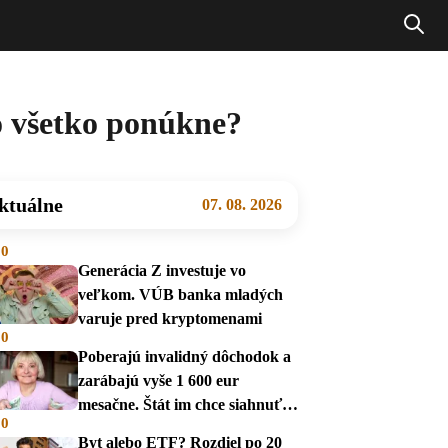
o všetko ponúkne?
ktuálne
07. 08. 2026
00
Generácia Z investuje vo
veľkom. VÚB banka mladých
varuje pred kryptomenami
00
Poberajú invalidný dôchodok a
zarábajú vyše 1 600 eur
mesačne. Štát im chce siahnuť
00
na dávky
Byt alebo ETF? Rozdiel po 20