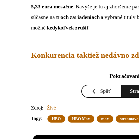
5,33 eura mesačne
. Navyše je tu aj zhoršenie p
súčasne na
troch zariadeniach
a vybrané tituly b
možné
kedykoľvek
zrušiť
.
Konkurencia taktiež nedávno zd
Pokračovani
Späť
Str
Zdroj:
Živé
Tagy:
HBO
HBO Max
max
streamova