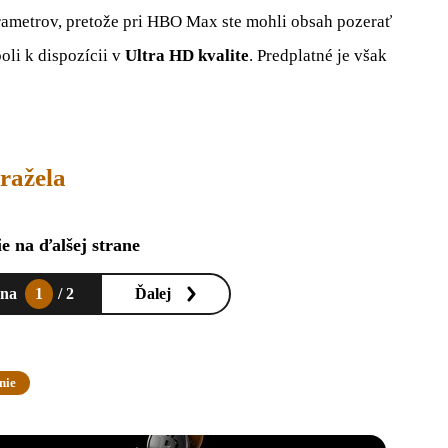
arametrov, pretože pri HBO Max ste mohli obsah pozerať
oli k dispozícii v
Ultra HD kvalite
. Predplatné je však
ražela
e na ďalšej strane
ana
1
/ 2
Ďalej
nie