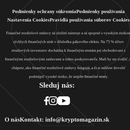
Podmienky ochrany súkromia
Podmienky používania
Nastavenia Cookies
Pravidlá používania súborov Cookies
Finančné rozdielové zmluvy sú zložité nástroje a sú spojené s vysokým riziko
rýchlych finančných strát v dôsledku pákového efektu. Na 75 % účtov
retailových investorov dochádza k finančným stratám pri obchodovaní s
finančnými rozdielovými zmluvami u tohto poskytovateľa. Mali by ste zvážiť, 
chápete, ako finančné rozdielové zmluvy fungujú, a či si môžete dovoliť
podstúpiť vysoké riziko, že utrpíte finančné straty.
Sleduj nás:
O nás
Kontakt: info@kryptomagazin.sk