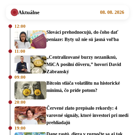
Aktuálne
08. 08. 2026
12:00
Slováci prehodnocujú, do čoho dať
peniaze: Byty už nie sú jasná voľba
11:00
„Centralizované burzy nezaniknú,
MiCA posilní dôveru,” hovorí David
Zábranský
09:00
Bitcoin stláča volatilitu na historické
minimá, čo príde potom?
20:00
Červené zlato prepísalo rekordy: 4
varovné signály, ktoré investori pri medi
prehliadajú
19:00
Dane rastú, diera v rozpočte sa aj tak