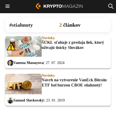
stiahnuty
2
článkov
Novinky
ŠÚKL sťahuje z predaja liek, ktorý
užívajú tisícky Slovákov
Vanessa Massayova
27. 07. 2024
Novinky
Návrh na vytvorenie VanEck Bitcoin
ETF bol burzou CBOE stiahnutý!
Samuel Slavkovský
23. 01. 2019