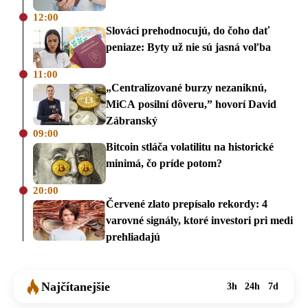
12:00
Slováci prehodnocujú, do čoho dať
peniaze: Byty už nie sú jasná voľba
11:00
„Centralizované burzy nezaniknú,
MiCA posilní dôveru,” hovorí David
Zábranský
09:00
Bitcoin stláča volatilitu na historické
minimá, čo príde potom?
20:00
Červené zlato prepísalo rekordy: 4
varovné signály, ktoré investori pri medi
prehliadajú
Najčítanejšie
3h
24h
7d