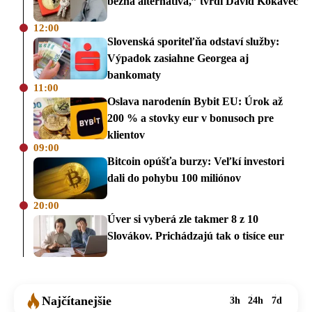
bežná alternatíva,” tvrdí Dávid Kokavec
12:00
Slovenská sporiteľňa odstaví služby:
Výpadok zasiahne Georgea aj
bankomaty
11:00
Oslava narodenín Bybit EU: Úrok až
200 % a stovky eur v bonusoch pre
klientov
09:00
Bitcoin opúšťa burzy: Veľkí investori
dali do pohybu 100 miliónov
20:00
Úver si vyberá zle takmer 8 z 10
Slovákov. Prichádzajú tak o tisíce eur
Najčítanejšie
3h
24h
7d