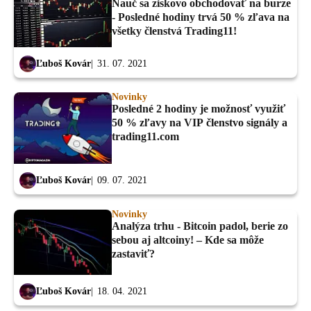
Nauč sa ziskovo obchodovať na burze
- Posledné hodiny trvá 50 % zľava na
všetky členstvá Trading11!
Ľuboš Kovár
31. 07. 2021
Novinky
Posledné 2 hodiny je možnosť využiť
50 % zľavy na VIP členstvo signály a
trading11.com
Ľuboš Kovár
09. 07. 2021
Novinky
Analýza trhu - Bitcoin padol, berie zo
sebou aj altcoiny! – Kde sa môže
zastaviť?
Ľuboš Kovár
18. 04. 2021