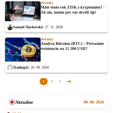
Novinky
Máte tento rok ZISK z kryptomien? -
Ak nie, máme pre vás skvelý tip!
Samuel Slavkovský
27. 11. 2020
Novinky
Analýza Bitcoinu (BTC) – Prerazíme
rezistenciu na 11 200 USD?
Trading11
20. 09. 2020
1
2
3
Nasledujúca
stránka
Aktuálne
08. 08. 2026