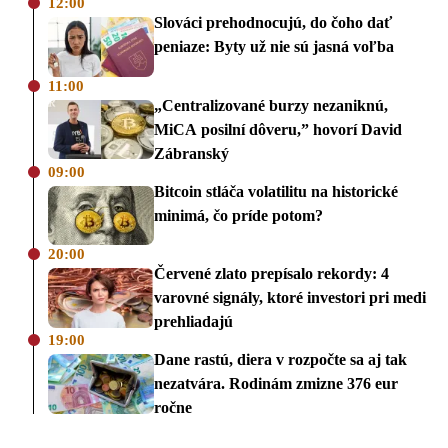
12:00
Slováci prehodnocujú, do čoho dať
peniaze: Byty už nie sú jasná voľba
11:00
„Centralizované burzy nezaniknú,
MiCA posilní dôveru,” hovorí David
Zábranský
09:00
Bitcoin stláča volatilitu na historické
minimá, čo príde potom?
20:00
Červené zlato prepísalo rekordy: 4
varovné signály, ktoré investori pri medi
prehliadajú
19:00
Dane rastú, diera v rozpočte sa aj tak
nezatvára. Rodinám zmizne 376 eur
ročne