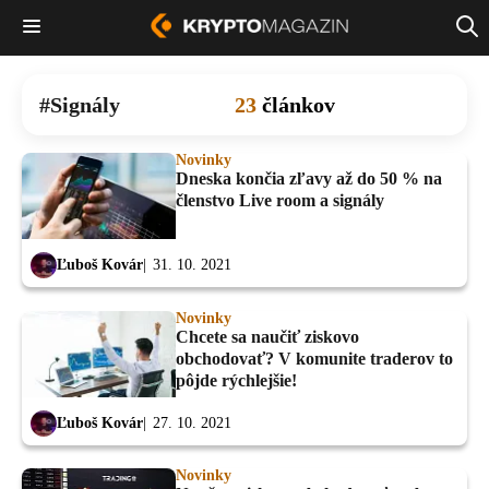
Signály
23
článkov
Novinky
Dneska končia zľavy až do 50 % na
členstvo Live room a signály
Ľuboš Kovár
31. 10. 2021
Novinky
Chcete sa naučiť ziskovo
obchodovať? V komunite traderov to
pôjde rýchlejšie!
Ľuboš Kovár
27. 10. 2021
Novinky