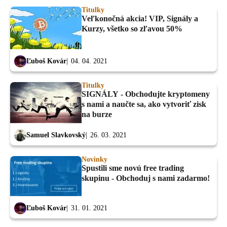
Titulky
Veľkonočná akcia! VIP, Signály a
Kurzy, všetko so zľavou 50%
Ľuboš Kovár
04. 04. 2021
Titulky
SIGNÁLY - Obchodujte kryptomeny
s nami a naučte sa, ako vytvoriť zisk
na burze
Samuel Slavkovský
26. 03. 2021
Novinky
Spustili sme novú free trading
skupinu - Obchoduj s nami zadarmo!
Ľuboš Kovár
31. 01. 2021