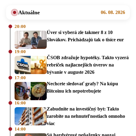
Aktuálne
06. 08. 2026
20:00
Úver si vyberá zle takmer 8 z 10
Slovákov. Prichádzajú tak o tisíce eur
19:00
ČSOB zdražuje hypotéky. Takto vyzerá
rebríček najlacnejších úverov na
bývanie v auguste 2026
17:00
Nechcete sledovať grafy? Na kúpu
Bitcoinu ich nepotrebujete
16:00
Zabudnite na investičný byt: Takto
zarobíte na nehnuteľnostiach omnoho
viac
14:00
Sú hardvérové peňaženky naozaj