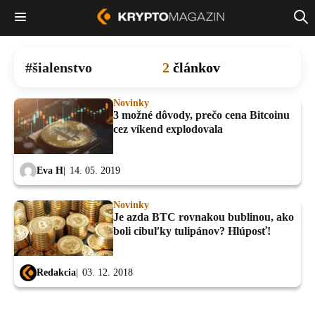
šialenstvo
2
článkov
Novinky
3 možné dôvody, prečo cena Bitcoinu
cez víkend explodovala
Eva H
14. 05. 2019
Novinky
Je azda BTC rovnakou bublinou, ako
boli cibuľky tulipánov? Hlúposť!
Redakcia
03. 12. 2018