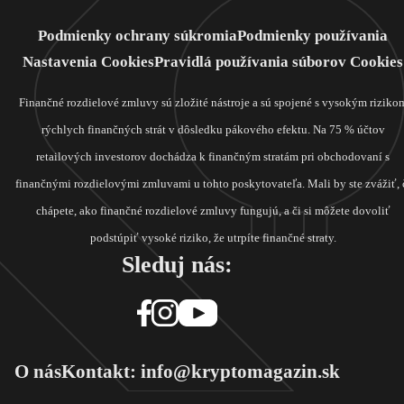
Podmienky ochrany súkromia
Podmienky používania
Nastavenia Cookies
Pravidlá používania súborov Cookies
Finančné rozdielové zmluvy sú zložité nástroje a sú spojené s vysokým riziko
rýchlych finančných strát v dôsledku pákového efektu. Na 75 % účtov
retailových investorov dochádza k finančným stratám pri obchodovaní s
finančnými rozdielovými zmluvami u tohto poskytovateľa. Mali by ste zvážiť, 
chápete, ako finančné rozdielové zmluvy fungujú, a či si môžete dovoliť
podstúpiť vysoké riziko, že utrpíte finančné straty.
Sleduj nás:
O nás
Kontakt: info@kryptomagazin.sk