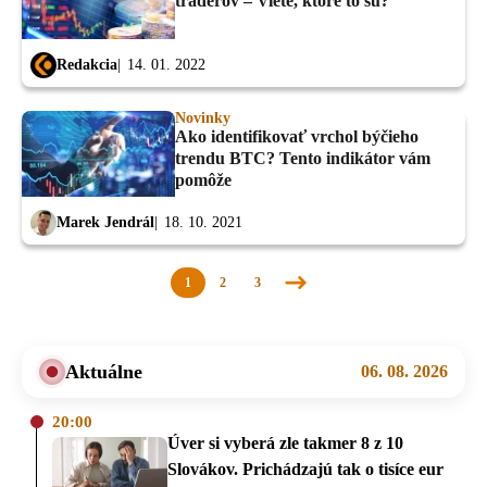
traderov – Viete, ktoré to sú?
Redakcia
14. 01. 2022
Novinky
Ako identifikovať vrchol býčieho
trendu BTC? Tento indikátor vám
pomôže
Marek Jendrál
18. 10. 2021
1
2
3
Nasledujúca
stránka
Aktuálne
06. 08. 2026
20:00
Úver si vyberá zle takmer 8 z 10
Slovákov. Prichádzajú tak o tisíce eur