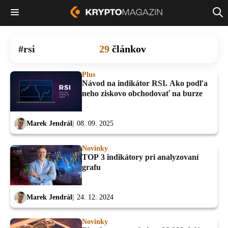
rsi
29
článkov
Plus
Návod na indikátor RSI. Ako podľa
neho ziskovo obchodovať na burze
Marek Jendrál
08. 09. 2025
Novinky
TOP 3 indikátory pri analyzovaní
grafu
Marek Jendrál
24. 12. 2024
Novinky