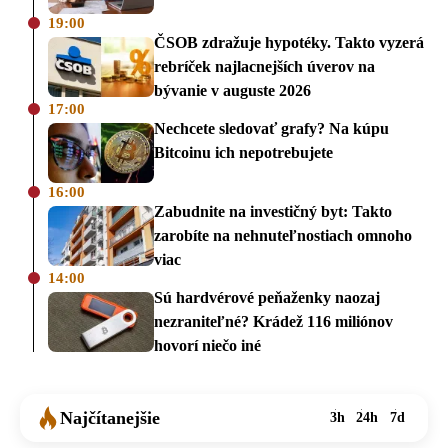
19:00
ČSOB zdražuje hypotéky. Takto vyzerá
rebríček najlacnejších úverov na
bývanie v auguste 2026
17:00
Nechcete sledovať grafy? Na kúpu
Bitcoinu ich nepotrebujete
16:00
Zabudnite na investičný byt: Takto
zarobíte na nehnuteľnostiach omnoho
viac
14:00
Sú hardvérové peňaženky naozaj
nezraniteľné? Krádež 116 miliónov
hovorí niečo iné
Najčítanejšie
3h
24h
7d