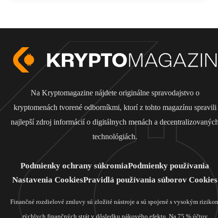
Na Kryptomagazine nájdete originálne spravodajstvo o
kryptomenách tvorené odborníkmi, ktorí z tohto magazínu spravili
najlepší zdroj informácií o digitálnych menách a decentralizovanýc
technológiách.
Podmienky ochrany súkromia
Podmienky používania
Nastavenia Cookies
Pravidlá používania súborov Cookies
Finančné rozdielové zmluvy sú zložité nástroje a sú spojené s vysokým riziko
rýchlych finančných strát v dôsledku pákového efektu. Na 75 % účtov